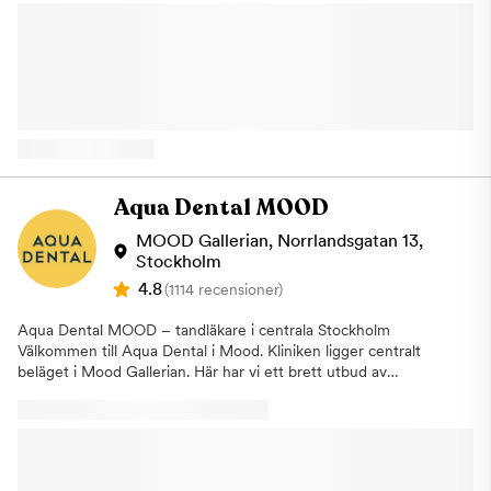
upplevelse i fokus och vi vill att du alltid ska känna dig trygg och
röntgenbilder för att upptäcka problem som inte syns vid en
lugn hos oss. Om Kliniken På kliniken arbetar erfarna läkare,
vanlig kontroll. Om vi identifierar ett behandlingsbehov går vi
tandläkare, psykologer och terapeuter för att göra ditt besök
alltid igenom detta tillsammans med dig och påbörjar inga
och din behandling så bra som möjligt. Här samarbetar
åtgärder utan ditt godkännande. Om du uteblir eller inte
behandlarna för att underlätta din behandling. Tillsammans tas
informerar oss om återbud minst 24 timmar innan ditt besök
en vårdplan fram för att du ska bearbeta din tandvårdsrädsla
kommer vi annars att debitera dig enligt rådande taxa. Detta för
och kunna genomgå nödvändiga tandvårdsbehandlingar. Vi kan
att vi i så stor utsträckning som möjligt ska hinna erbjuda tiden
erbjuda dig tandvård under narkos Vi på Aqua Dental
till någon annan som är i akut behov av hjälp. Varmt välkommen
Narkosklinik på Kungsholmen erbjuder tandvård under narkos
hälsar Aqua Dental, tandläkare på Kungsholmen.
för dig som känner ett stort obehag eller lider av fobi för
Aqua Dental MOOD
tandvården. Under narkos kan våra tandläkare genomföra alla
typer av behandlingar, allt från allmäntandvård och lagning av
MOOD Gallerian, Norrlandsgatan 13,
hål till större ingrepp som tandimplantat eller extraktion av
Stockholm
tänder. En narkosbehandling hos oss på Narkoskliniken på
4.8
(1114 recensioner)
Kungsholmen i Stockholm är densamma som på sjukhus. Det är
en läkare som är specialiserad inom anestesi som ansvarar för
Aqua Dental MOOD – tandläkare i centrala Stockholm
narkosen. Vi erbjuder även lustgas Om narkos inte anses
Välkommen till Aqua Dental i Mood. Kliniken ligger centralt
nödvändigt kan vi erbjuda att utföra behandlingen under
beläget i Mood Gallerian. Här har vi ett brett utbud av
lustgas. Detta hjälpmedel har använts inom tandvården i mer än
tandvårdsbehandlingar och erbjuder allt från allmäntandvård till
25 år och verkar lugnande och ångestdämpande. För att
avancerade estetiska behandlingar och omfattande
ytterligare kunna underlätta för våra patienter erbjuder vi även
specialisttandvård. Vi skräddarsyr behandlingarna så att de
laserbehandling på Narkoskliniken. Det betyder att du kan laga
passar patientens behov. En kombination av välbeprövade
hål i tänderna med hjälp av laser och på så sätt slipper du ljud
metoder, tandläkarnas kunskap och erfarenhet, den senaste
och vibrationer från borren. Laserbehandling kan vara hjälpsamt