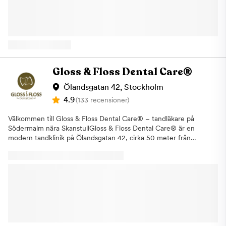
ex rotfyllningar, tandimplantat, tandställning, proteser, estetisk
tandvård och tandlossning. Här kan du boka konsultationer
inom våra specialistområden som ett första möte för att få svar
på dina frågor om våra olika typer av behandlingar. Vi erbjuder
även våra patienter i Vasastan allmäntandvård. För att undvika
större problem och säkerställa en bra munhälsa är det viktigt
med regelbundna besök hos tandläkare och tandhygienist. Vårt
Gloss & Floss Dental Care®
fokus ligger på kvalitet oavsett vad för typ av tandvård som våra
patienter är i behov av. Samtliga behandlingar, allt från en vanlig
Ölandsgatan 42, Stockholm
undersökning till de större behandlingarna, utförs av vår duktiga
4.9
(133 recensioner)
personal med lång erfarenhet och med hjälp av ny modern
teknik. Om du uteblir eller inte informerar oss om återbud minst
Välkommen till Gloss & Floss Dental Care® – tandläkare på
24 timmar innan ditt besök kommer vi annars att debitera dig
Södermalm nära SkanstullGloss & Floss Dental Care® är en
enligt rådande taxa. Detta för att vi i så stor utsträckning som
modern tandklinik på Ölandsgatan 42, cirka 50 meter från
möjligt ska hinna erbjuda tiden till någon annan som är i akut
Skanstulls tunnelbana. Vi erbjuder trygg, noggrann och
behov av hjälp. Varmt välkommen till Aqua Dental, din
personlig tandvård i en lugn Dental SPA-miljö där bemötande,
tandläkare i Vasastan
tydlig information och långsiktig munhälsa står i centrum.Hos
oss kan du boka både akuta och planerade besök – från
tandundersökning, tandhygienistbehandling och AirFlow till
estetisk tandvård, Invisalign®, tandimplantat, oral kirurgi,
protetik, bettrehabilitering och second opinion.Varför välja Gloss
& Floss Dental Care®?· Trygg tandvård på Södermalm –
lättillgängligt nära Skanstull med smidig onlinebokning.· Högt