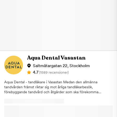
ligger vid Babas burgers & bites och Ticket Privatresor. Vid
tandläkaren att upptäcka problematik som inte går att se utan
dörrarna, innanför utgången, hittar du hissarna som tar dig till
röntgen. Om några eventuella åtgärder behövs kommer du att
plan 5. Om du uteblir eller inte informerar oss om återbud minst
bli informerad av din tandläkare och inga ingrepp kommer att
24 timmar innan ditt besök kommer vi annars att debitera dig
påbörjas innan du har gett ditt godkännande. Om du uteblir
enligt rådande taxa. Detta för att vi i så stor utsträckning som
eller inte informerar oss om återbud minst 24 timmar innan ditt
möjligt ska hinna erbjuda tiden till någon annan som är i akut
besök kommer vi annars att debitera dig enligt rådande taxa.
behov av hjälp. Varmt välkommen till Aqua Dental, tandläkare i
Detta för att vi i så stor utsträckning som möjligt ska hinna
Nacka.
erbjuda tiden till någon annan som är i akut behov av hjälp.
Varmt välkommen hälsar Aqua Dental, Tandläkare på
Östermalm!
Aqua Dental Vasastan
Saltmätargatan 22, Stockholm
4.7
(1589 recensioner)
Aqua Dental - tandläkare i Vasastan Medan den allmänna
tandvården främst riktar sig mot årliga tandläkarbesök,
förebyggande tandvård och åtgärder som ska förekomma
större problem, finns specialisttandvården som alternativ för dig
med mer specifika behov.Aqua Dental driver sedan augusti
2019 en pålitlig specialistverksamhet. När du behöver en
tandläkare i Vasastan hittar du vår klinik på Saltmätargatan 22.
Här får du träffa några av Sveriges främsta specialister inom t