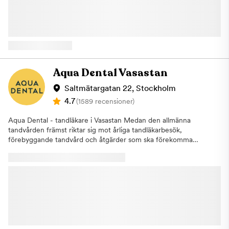
enligt rådande taxa. Detta för att vi i så stor utsträckning som
högklassig service. Vår målsättning är att det ska vara en positiv
möjligt ska hinna erbjuda tiden till någon annan som är i akut
och behaglig upplevelse att gå till tandläkaren. Din munhälsa är
behov av hjälp. Varmt välkommen till Aqua Dental, tandläkare i
viktig för ditt allmänna välmående. För att upprätthålla en god
Nacka.
munhälsa är det viktigt att ha goda rutiner och gå på
regelbundna besök hos tandvården. En basundersökning
innefattar en noggrann genomgång av tänder och tandkött där
tandläkaren letar efter synliga skador i munhålan som
Aqua Dental Vasastan
exempelvis plack eller karies. Undersökningen kompletteras
även med fyra röntgenbilder för att möjliggöra det för
Saltmätargatan 22, Stockholm
tandläkaren att upptäcka problematik som inte går att se utan
4.7
(1589 recensioner)
röntgen. Om några eventuella åtgärder behövs kommer du att
bli informerad av din tandläkare och inga ingrepp kommer att
Aqua Dental - tandläkare i Vasastan Medan den allmänna
påbörjas innan du har gett ditt godkännande. Om du uteblir
tandvården främst riktar sig mot årliga tandläkarbesök,
eller inte informerar oss om återbud minst 24 timmar innan ditt
förebyggande tandvård och åtgärder som ska förekomma
besök kommer vi annars att debitera dig enligt rådande taxa.
större problem, finns specialisttandvården som alternativ för dig
Detta för att vi i så stor utsträckning som möjligt ska hinna
med mer specifika behov.Aqua Dental driver sedan augusti
erbjuda tiden till någon annan som är i akut behov av hjälp.
2019 en pålitlig specialistverksamhet. När du behöver en
Varmt välkommen hälsar Aqua Dental, Tandläkare på
tandläkare i Vasastan hittar du vår klinik på Saltmätargatan 22.
Östermalm!
Här får du träffa några av Sveriges främsta specialister inom t
ex rotfyllningar, tandimplantat, tandställning, proteser, estetisk
tandvård och tandlossning. Här kan du boka konsultationer
inom våra specialistområden som ett första möte för att få svar
på dina frågor om våra olika typer av behandlingar. Vi erbjuder