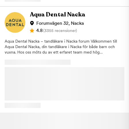
i tid. Som tandvårdskedja har Aqua Dental tagit flera stora kliv
mot att tillgängliggöra tandvården. Exempelvis har vi öppet 365
dagar om året med generösa öppettider. Vi har tagit bort den
Aqua Dental Nacka
konventionella helgtaxan vilket innebär att tandvård hos oss
alltid kostar lika mycket, oavsett veckodag eller tid på dygnet.
Forumvägen 32, Nacka
Dessutom erbjuder vi våra patienter en fördelaktig
4.8
(3355 recensioner)
delbetalningslösning med en fastmånadskostnad. Våra
behandlingar: På kliniken i Mood Gallerian erbjuder vi allmän-,
Aqua Dental Nacka – tandläkare i Nacka forum Välkommen till
akut-, förebyggande- och estetisk tandvård kombinerat med en
Aqua Dental Nacka, din tandläkare i Nacka för både barn och
specialistverksamhet. Vi kan hjälpa till med allt från traditionella
vuxna. Hos oss möts du av ett erfaret team med hög
undersökningar till omfattande estetiska behandlingar och
kompetens och ett stort engagemang för din munhälsa. Sedan
rekonstruktioner av bettet. Kliniken: Kliniken ligger i Mood
Nacka Dental Group blev en del av Aqua Dental erbjuder vi
Gallerian i Stockholm och är framtagen enligt vårt nya
idag ett komplett utbud av tandvård på vår klinik.Vi hjälper dig
klinikkoncept där du som patient står i fokus. Kliniken är
med allt från regelbundna undersökningar och förebyggande
utformad för att föra tankarna till en hotellobby istället för en
tandvård till estetiska behandlingar, barntandvård och
klassisk tandläkarmottagning. Vi är medvetna om att tandvård
avancerad specialisttandvård. Vårt mål är att vara ett självklart
inte är det roligaste att tänka på men med våra nya kliniker vill
val för hela familjen som söker tandläkare i Nacka.Vi arbetar
vi visa att tandvård inte behöver se ut på ett och samma sätt. Vi
aktivt för att göra tandvården mer tillgänglig och enkel att ta
har skapat en miljö på kliniken för att du ska känna dig trygg
del av. Att gå till tandläkaren ska inte behöva kännas krångligt
och avslappnad. Hitta till kliniken: Mood Gallerian har två
eller obekvämt. Därför erbjuder vi flexibla tider och har dagligen
besöksadresser: antingen Regeringsgatan 48 eller
avsatta tider för dig som behöver akut tandvård i Nacka.För att
Norrlandsgatan 13 i Stockholm. Du som kommer med bil
behålla en god munhälsa genom livet är regelbundna besök hos
parkerar närmast på Parkaden, Regeringsgatan 47-55 eller hos
tandläkaren en viktig del. Vid en basundersökning gör vi en
Aimo Park Oxtorget på Oxtorgsgatan 7. Eftersom Mood
noggrann genomgång av dina tänder och din munhälsa. Vi