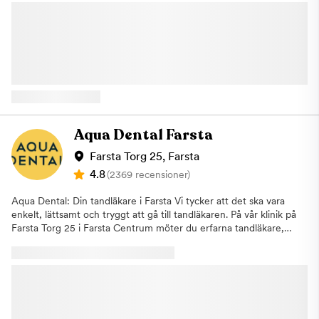
upplevelse i fokus och vi vill att du alltid ska känna dig trygg och
röntgenbilder för att upptäcka problem som inte syns vid en
lugn hos oss. Om Kliniken På kliniken arbetar erfarna läkare,
vanlig kontroll. Om vi identifierar ett behandlingsbehov går vi
tandläkare, psykologer och terapeuter för att göra ditt besök
alltid igenom detta tillsammans med dig och påbörjar inga
och din behandling så bra som möjligt. Här samarbetar
åtgärder utan ditt godkännande. Om du uteblir eller inte
behandlarna för att underlätta din behandling. Tillsammans tas
informerar oss om återbud minst 24 timmar innan ditt besök
en vårdplan fram för att du ska bearbeta din tandvårdsrädsla
kommer vi annars att debitera dig enligt rådande taxa. Detta för
och kunna genomgå nödvändiga tandvårdsbehandlingar. Vi kan
att vi i så stor utsträckning som möjligt ska hinna erbjuda tiden
erbjuda dig tandvård under narkos Vi på Aqua Dental
till någon annan som är i akut behov av hjälp. Varmt välkommen
Narkosklinik på Kungsholmen erbjuder tandvård under narkos
hälsar Aqua Dental, tandläkare på Kungsholmen.
för dig som känner ett stort obehag eller lider av fobi för
Aqua Dental Farsta
tandvården. Under narkos kan våra tandläkare genomföra alla
typer av behandlingar, allt från allmäntandvård och lagning av
Farsta Torg 25, Farsta
hål till större ingrepp som tandimplantat eller extraktion av
4.8
(2369 recensioner)
tänder. En narkosbehandling hos oss på Narkoskliniken på
Kungsholmen i Stockholm är densamma som på sjukhus. Det är
Aqua Dental: Din tandläkare i Farsta Vi tycker att det ska vara
en läkare som är specialiserad inom anestesi som ansvarar för
enkelt, lättsamt och tryggt att gå till tandläkaren. På vår klinik på
narkosen. Vi erbjuder även lustgas Om narkos inte anses
Farsta Torg 25 i Farsta Centrum möter du erfarna tandläkare,
nödvändigt kan vi erbjuda att utföra behandlingen under
tandsköterskor och tandhygienister. Våra behandlare är lyhörda
lustgas. Detta hjälpmedel har använts inom tandvården i mer än
och har stor kunskap av att behandla patienter som lider av
25 år och verkar lugnande och ångestdämpande. För att
tandvårdsrädsla. Vi hjälper dig med förebyggande-, estetisk-,
ytterligare kunna underlätta för våra patienter erbjuder vi även
och specialisttandvård. Kliniken i Farsta öppnades 2022 och är
laserbehandling på Narkoskliniken. Det betyder att du kan laga
utrustad med den senaste teknologin. Kliniken är designad med
hål i tänderna med hjälp av laser och på så sätt slipper du ljud
dig som patient i åtanke och vi vill välkomna dig i en trygg miljö.
och vibrationer från borren. Laserbehandling kan vara hjälpsamt