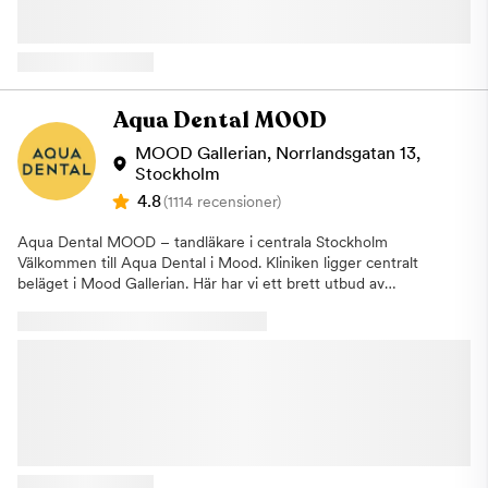
Här kombinerar vi välbeprövade metoder, lång erfarenhet och
vid lagning av hål, behandling av djupa tandköttsfickor samt
den senaste tekniken för att kunna leverera och bedriva landets
förberedelser inför rotfyllningar. Uteblivet besök Om du uteblir
främsta tandvård. Som tandläkare bryr vi på Aqua Dental oss
eller inte informerar oss om återbud minst 24 timmar innan ditt
om ditt välbefinnande, vi vill att det ska kännas bra för dig från
besök kommer vi att debitera dig enligt rådande taxa. Detta för
det att du bokar din tid hos oss till dess att du lämnar kliniken
att vi i så stor utsträckning som möjligt ska hinna erbjuda tiden
efter avslutad behandling. Hitta hit: Du hittar vår klinik i Farsta
Aqua Dental MOOD
till någon annan som är i akut behov av hjälp. Narkoskliniken har
Centrum och hit tar du enkelt med bil, buss och tunnelbana.
sedan slutet av oktober 2021 blivit en del av den privata
Om du kommer med bil kan du parkera i kundgaraget eller på
MOOD Gallerian, Norrlandsgatan 13,
tandvårdskedjan Aqua Dental. För dig som tidigare varit patient
Farstaplan. Om du åker kommunalt stannar många bussar i
Stockholm
hos Narkoskliniken innebär det ingenting i praktiken utan du
Farsta Centrum, exempelvis 165 och 181. Med tunnelbanan åker
4.8
(1114 recensioner)
fortsätter att besöka din tandläkare precis som vanligt. Varmt
du den gröna linjen (18) och går av på hållplatsen Farsta. Välj
välkommen till oss - vi ser fram emot att hjälpa dig!
uppgången Farsta Centrum och därifrån är det drygt 500
Aqua Dental MOOD – tandläkare i centrala Stockholm
meter till centrum. Om du uteblir eller inte informerar oss om
Välkommen till Aqua Dental i Mood. Kliniken ligger centralt
återbud minst 24 timmar innan ditt besök kommer vi annars att
beläget i Mood Gallerian. Här har vi ett brett utbud av
debitera dig enligt rådande taxa. Detta för att vi i så stor
tandvårdsbehandlingar och erbjuder allt från allmäntandvård till
utsträckning som möjligt ska hinna erbjuda tiden till någon
avancerade estetiska behandlingar och omfattande
annan som är i akut behov av hjälp. Välkommen till oss på Aqua
specialisttandvård. Vi skräddarsyr behandlingarna så att de
Dental, din tandläkare i Farsta.
passar patientens behov. En kombination av välbeprövade
metoder, tandläkarnas kunskap och erfarenhet, den senaste
tekniken och ett personligt bemötande gör att vi alltid kan
leverera tandvård av högsta kvalitet. Om vi kan få fler personer
att prioritera sin tandhälsa och gå på årliga kontroller hos
tandvården kan eventuella besvär både upptäckas och åtgärdas