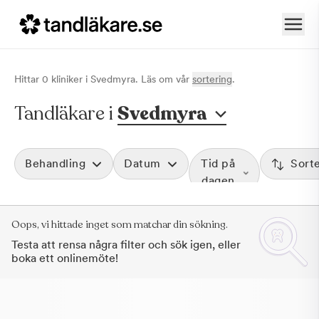
Hittar
0
klinik
er
i
Svedmyra
. Läs om vår
sortering
.
Tandläkare i
Svedmyra
Behandling
Datum
Tid på
Sort
dagen
Oops, vi hittade inget som matchar din sökning.
Testa att rensa några filter och sök igen, eller
boka ett onlinemöte!