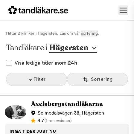
Hittar
2
klinik
er
i
Hägersten
. Läs om vår
sortering
.
Tandläkare i
Hägersten
Visa lediga tider inom 24h
Filter
Sortering
Axelsbergstandläkarna
Selmedalsvägen 38, Hägersten
4.7
(1 recensioner)
INGA TIDER JUST NU