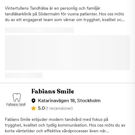
timmar för att hjälpa dig så snart som möjligt. Så om du letar
efter en pålitlig tandläkare på Södermalm, tveka inte att besöka
Vintertullens Tandhälsa är en personlig och familjär
GladDental. Vi ser fram emot att ta hand om ditt leende och ge
tandläkarklinik på Södermalm för vuxna patienter. Hos oss möts
dig en enastående tandvårdsupplevelse!
du av ett engagerat team som värnar om trygghet, kvalitet och
ett varmt bemötande. Vi erbjuder både förebyggande tandvård
och individuellt anpassade behandlingar med målet att bevara
en frisk munhälsa genom hela livet. Oavsett om du kommer för
en regelbunden undersökning, akuta besvär eller en mer
omfattande behandling tar vi oss tid att lyssna på dina behov
och skapa en plan som känns trygg för dig.Observera att
kliniken endast tar emot vuxna patienter och inte erbjuder
barntandvård.
Fabians Smile
Katarinavägen 18, Stockholm
5.0
(1 recensioner)
Fabians Smile erbjuder modern tandvård med fokus på
trygghet, kvalitet och tydlig kommunikation. Hos oss möts du av
korta väntetider och effektiva vårdprocesser även när