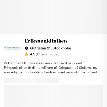
Erikssonkliniken
Götgatan 21, Stockholm
4.9
(12 recensioner)
Välkommen till Erikssonkliniken - Tandvård på Söder!
Erikssonkliniken är din tandläkare på Götgatan, på Södermalm,
som erbjuder högkvalitativ tandvård med personligt bemötande
och modern teknik. Vi har stolt erbjudit tandvård till våra
patienter sedan 1970-talet. Vi har designat vår klinik med en
varm och välkomnande atmosfär, med flera behandlingsrum
och ett rymligt väntrum som garanterar en bekväm upplevelse.
Vi erbjuder bland annat följande behandlingar:Allmän tandvård:
Regelbundna kontroller, tandrengöring, fyllningar,
rotbehandlingar, akuttandvårdEstetisk tandvård: Tandblekning,