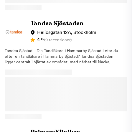
uteblir eller inte informerar oss om återbud minst 24 timmar
skräddarsyr alltid våra behandlingar för att passa patientens
innan ditt besök kommer vi annars att debitera dig enligt
unika behov. Vid ditt första besök får du alltid ett
rådande taxa. Detta för att vi i så stor utsträckning som möjligt
kostnadsförslag och våra priser är utformade för att kunna
ska hinna erbjuda tiden till någon annan som är i akut behov av
erbjuda bästa möjliga tandvård till ett överkomligt pris. Vi är
Tandea Sjöstaden
hjälp. Välkomna till oss hälsar Aqua Dental, tandläkare i
även anslutna till Försäkringskassan för att ge dig extra trygghet
Hammarby Sjöstad
och säkerhet. Vi välkomnar hela familjen till vår tandvårdsklinik,
Heliosgatan 12A, Stockholm
där vi erbjuder gratis tandvård för barn och ungdomar upp till
4.9
(9 recensioner)
23 år. Välkommen att boka din nästa tandläkartid hos Tandea
Södermalm, på ​Högbergsgatan 93 i Stockholm!
Tandea Sjöstad - Din Tandläkare i Hammarby Sjöstad Letar du
efter en tandläkare i Hammarby Sjöstad? Tandea Sjöstaden
ligger centralt i hjärtat av området, med närhet till Nacka,
Sickla, Johanneshov, Skarpnäck och Enskede. Att ta sig till
Tandea Sjöstaden är enkelt både med bil och kommunalt. När
det gäller parkering, tänk på att det kan vara svårt att hitta
parkering på grund av byggnationer i området. Vi
rekommenderar därför att du kommer i god tid. Du kan betala
parkeringen via app eller automat. Vi erbjuder allmäntandvård
samt har extra fokus på implantatbehandlingar och estetisk
tandvård. På ditt första besök gör vi en undersökning och ger
dig ett kostnadsförslag. Exempel på behandlingar som vi utför
inkluderar:ImplantatSkalfasaderKronor och
broarLagningarRotfyllningarBettskenorTandblekningEnklare
tandställningarBarntandvård Vi är även anslutna till