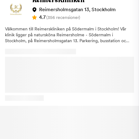
ReimersKliniken
försäkringskassan. Välkommen till din tandläkare i Hammarby
Sjöstad - en av Stockholms mest prisvärda tandläkare!
Reimersholmsgatan 13, Stockholm
4.7
(356 recensioner)
Välkommen till Reimerskliniken på Södermalm i Stockholm! Vår
klinik ligger på natursköna Reimersholme - Södermalm i
Stockholm, på Reimersholmsgatan 13. Parkering, busstation och
matvarubutik i närheten av kliniken. Vi arbetar med den
modernaste utrustningen och den senaste tekniken inom
tandvård. ReimersKliniken på Södermalm
erbjuder:TandundersökningarFörebyggande
tandvårdBehandling mot
tandlossningAkutbehandlingTandblekningAvancerade estetiska
behandlingar Om kliniken Kliniken grundades 1982 av
Tandläkare Carl-Gustaf Gyllencreutz och togs över av nya
ägare (Marc Rieke, Lars Ekdahl och Farbod Javad) hösten 2021.
Vi utför det mesta inom tandvård samt har nära samarbete med
specialister inom samtliga områden. I dagsläget har vår klinik på
Södermalm utökats till tre behandlingsrum. Boka en tid redan
idag! Reimerskliniken – Din tandläkare i Stockholm, på
Södermalm och Reimersholme