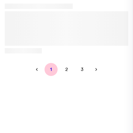
behandlingen sker i samarbete med specialister. Vårat erfarna
team är utbildade i Sverige och har lång erfarenhet av
allmäntandvård, kirurgi samt förebyggande och estetiska
behandlingar. Du hittar oss i hjärtat av Södermalm vid Slussen.
1
2
3