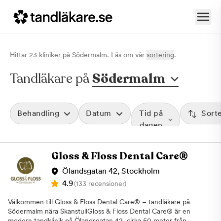
Hittar
23
klinik
er
på
Södermalm
. Läs om vår
sortering
.
Tandläkare på
Södermalm
Behandling
Datum
Tid på
Sort
dagen
Gloss & Floss Dental Care®
Ölandsgatan 42, Stockholm
4.9
(133 recensioner)
Välkommen till Gloss & Floss Dental Care® – tandläkare på
Södermalm nära SkanstullGloss & Floss Dental Care® är en
modern tandklinik på Ölandsgatan 42, cirka 50 meter från