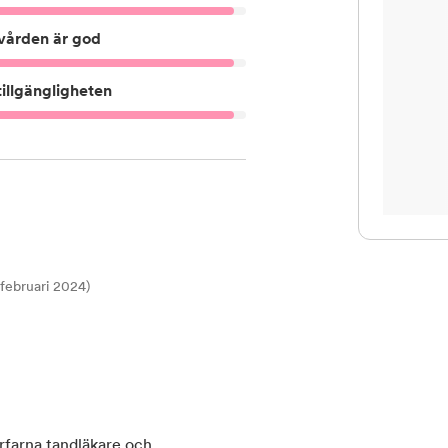
vården är god
illgängligheten
t februari 2024)
rfarna tandläkare och