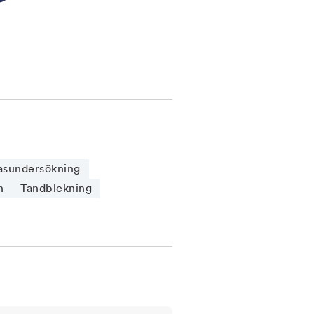
asundersökning
n
Tandblekning