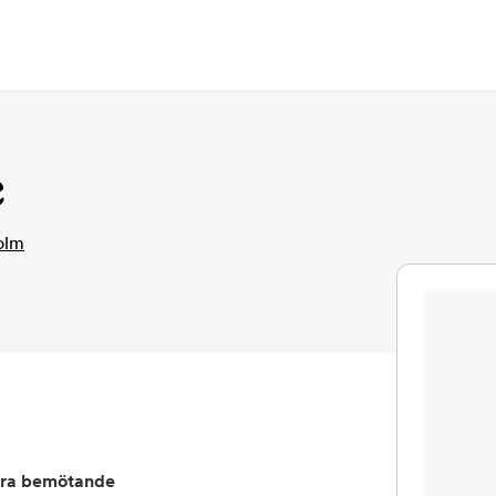
e
olm
ra bemötande