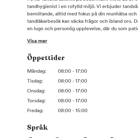
tandhygienist i en rofylld miljö. Vi erbjuder tandv
bemötande, alltid med fokus på din munhälsa och tr
tandläkarbesök kan väcka frågor och ibland oro. Där
en lugn och personlig upplevelse, där du som patie
gott om tid att ställa frågor och känna dig delaktig 
Visa mer
behov och ger tydliga rekommendationer utifrån 
Öppettider
Vi erbjuder mer än bara traditionella behandlingar
engagerat team som värnar om kvalitet i varje möte.
Måndag:
08:00 - 17:00
fram en personlig munvårdsplan som stärker din m
Tisdag:
08:00 - 17:00
Våra behandlingar i mottagningen är följande:
Onsdag:
08:00 - 17:00
Akut tandvård
Torsdag:
08:00 - 17:00
Undersökningar
Tandhygienistbehandlingar
Fredag:
08:00 - 15:00
Tandblekning
Airflow( avlägsnar missfärgningar)
Språk
Lagningar