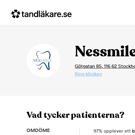
Nessmil
Götgatan 85
,
116 62
Stockh
Ring kliniken
Vad tycker patienterna?
OMDÖME
97
%
upplever ett
b