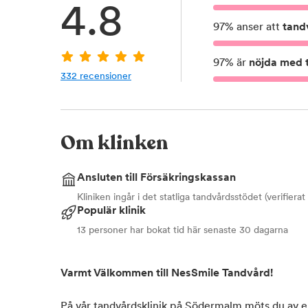
4.8
97
%
anser att
tand
97
%
är
nöjda med t
332
recensioner
Om klinken
Ansluten till Försäkringskassan
Kliniken ingår i det statliga tandvårdsstödet (verifiera
Populär klinik
13 personer har bokat tid här senaste 30 dagarna
Varmt Välkommen till NesSmile Tandvård!
På vår tandvårdsklinik på Södermalm möts du av e