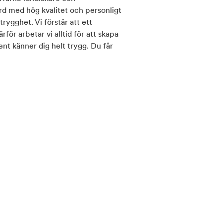
ård med hög kvalitet och personligt
ygghet. Vi förstår att ett
för arbetar vi alltid för att skapa
nt känner dig helt trygg. Du får
i din behandling. Vi lyssnar in dina
din munhälsa.
. På Nessmile arbetar ett
 Vi arbetar nära dig för att ta
unhälsa över tid.