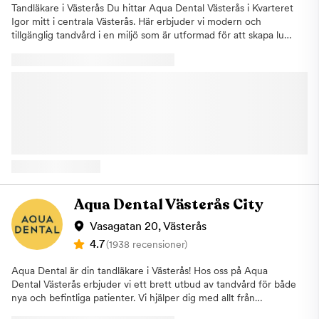
Tandläkare i Västerås Du hittar Aqua Dental Västerås i Kvarteret
Igor mitt i centrala Västerås. Här erbjuder vi modern och
tillgänglig tandvård i en miljö som är utformad för att skapa lugn
och trygghet. Vår klinik är inspirerad av känslan av ett spa eller
en hotellobby, vilket gör ditt besök hos oss mer avslappnat och
behagligt.Vår ambition är att göra tandvård mer tillgänglig och
att få fler att prioritera sin munhälsa. Hos oss erbjuder vi både
allmäntandvård och tandreglering, och vi tar emot såväl vuxna
som barn. Genom vårt avtal med regionen kan vi även hjälpa
barnpatienter som använder tandvårdscheck, samtidigt som vi
erbjuder tandreglering för både barn och vuxna.Kliniken
öppnade 2022 och är utrustad med modern teknik för att
kunna erbjuda effektiv och noggrann tandvård. Vi arbetar
digitalt i stora delar av behandlingsflödet, vilket innebär att
exempelvis röntgenbilder, journaler och avtryck hanteras med
Aqua Dental Västerås City
hög precision och på ett smidigt sätt. Digitala avtryck bidrar till
ökad komfort för dig som patient och ger mer exakta resultat.Vi
Vasagatan 20, Västerås
erbjuder ett brett utbud av behandlingar inom förebyggande
4.7
(1938 recensioner)
tandvård, allmäntandvård, akuttandvård och ortodonti. Genom
vårt nätverk inom Aqua Dental har vi även tillgång till
Aqua Dental är din tandläkare i Västerås! Hos oss på Aqua
specialistkompetens inom flera områden, vilket gör att vi kan
Dental Västerås erbjuder vi ett brett utbud av tandvård för både
hjälpa dig oavsett behov utan långa väntetider.Hos oss möts du
nya och befintliga patienter. Vi hjälper dig med allt från
av ett erfaret team som arbetar med kvalitet, omtanke och ett
allmäntandvård och förebyggande behandlingar till estetisk
personligt bemötande i fokus. Vårt mål är att du ska känna dig