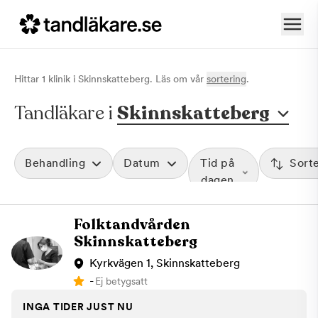
Hittar
1
klinik
i
Skinnskatteberg
. Läs om vår
sortering
.
Tandläkare i
Skinnskatteberg
Behandling
Datum
Tid på
Sort
dagen
Folktandvården
Skinnskatteberg
Kyrkvägen 1, Skinnskatteberg
-
Ej betygsatt
INGA TIDER JUST NU