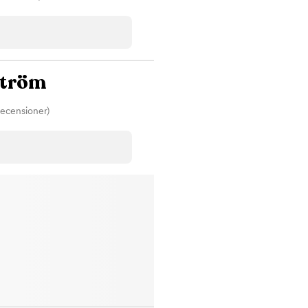
ström
recensioner)