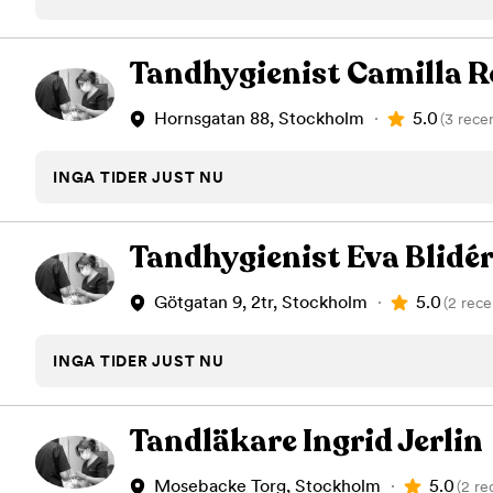
Tandblekning
Kväll
Skonsam blekning för vitare tänder
Efter klockan 17:
Tandhygienist Camilla 
Rensa
5.0
Hornsgatan 88, Stockholm
(3 rece
Rensa
Sp
INGA TIDER JUST NU
Tandhygienist Eva Blidé
5.0
Götgatan 9, 2tr, Stockholm
(2 rece
INGA TIDER JUST NU
Tandläkare Ingrid Jerlin
5.0
Mosebacke Torg, Stockholm
(2 re