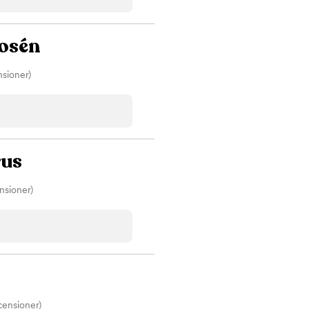
Betyg
00
Sorterar efter högst betyg
Omdömen
Rosén
Visar kliniker med flest omdömen först
Spara
nsioner)
ara
rus
nsioner)
censioner)