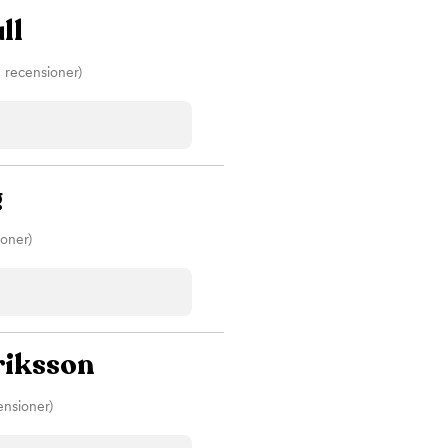
ll
1 recensioner)
g
ioner)
riksson
ensioner)