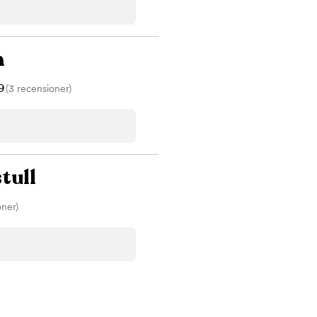
n
9
(3 recensioner)
tull
oner)