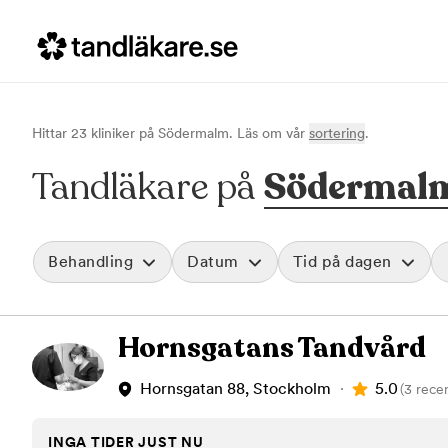
Hittar
23
klinik
er
på
Södermalm
. Läs om vår
sortering
.
Tandläkare på
Södermal
Behandling
Datum
Tid på dagen
Akut tandvård
Morgon
Hornsgatans Tandvård
Vid värk, olyckor och akuta besvär
Före klockan 09
Rensa
Basundersökning
Förmiddag
Grundlig kontroll av tänder och tandkött
Klockan 09:00 - 
5.0
Hornsgatan 88, Stockholm
(3 rece
Hygienistbehandling
Eftermiddag
Professionell rengöring och puts
Klockan 12:00 - 1
INGA TIDER JUST NU