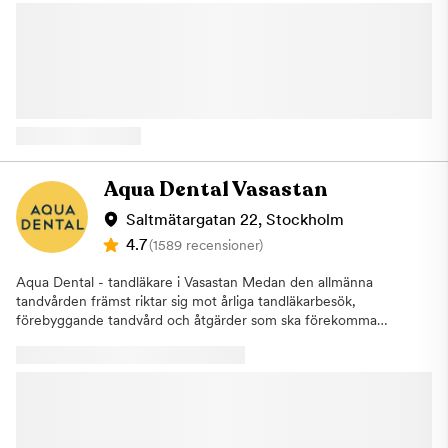
upplevelse i fokus och vi vill att du alltid ska känna dig trygg och
röntgenbilder för att upptäcka problem som inte syns vid en
lugn hos oss. Om Kliniken På kliniken arbetar erfarna läkare,
vanlig kontroll. Om vi identifierar ett behandlingsbehov går vi
tandläkare, psykologer och terapeuter för att göra ditt besök
alltid igenom detta tillsammans med dig och påbörjar inga
och din behandling så bra som möjligt. Här samarbetar
åtgärder utan ditt godkännande. Om du uteblir eller inte
behandlarna för att underlätta din behandling. Tillsammans tas
informerar oss om återbud minst 24 timmar innan ditt besök
en vårdplan fram för att du ska bearbeta din tandvårdsrädsla
kommer vi annars att debitera dig enligt rådande taxa. Detta för
och kunna genomgå nödvändiga tandvårdsbehandlingar. Vi kan
att vi i så stor utsträckning som möjligt ska hinna erbjuda tiden
erbjuda dig tandvård under narkos Vi på Aqua Dental
till någon annan som är i akut behov av hjälp. Varmt välkommen
Narkosklinik på Kungsholmen erbjuder tandvård under narkos
hälsar Aqua Dental, tandläkare på Kungsholmen.
för dig som känner ett stort obehag eller lider av fobi för
Aqua Dental Vasastan
tandvården. Under narkos kan våra tandläkare genomföra alla
typer av behandlingar, allt från allmäntandvård och lagning av
Saltmätargatan 22, Stockholm
hål till större ingrepp som tandimplantat eller extraktion av
4.7
(1589 recensioner)
tänder. En narkosbehandling hos oss på Narkoskliniken på
Kungsholmen i Stockholm är densamma som på sjukhus. Det är
Aqua Dental - tandläkare i Vasastan Medan den allmänna
en läkare som är specialiserad inom anestesi som ansvarar för
tandvården främst riktar sig mot årliga tandläkarbesök,
narkosen. Vi erbjuder även lustgas Om narkos inte anses
förebyggande tandvård och åtgärder som ska förekomma
nödvändigt kan vi erbjuda att utföra behandlingen under
större problem, finns specialisttandvården som alternativ för dig
lustgas. Detta hjälpmedel har använts inom tandvården i mer än
med mer specifika behov.Aqua Dental driver sedan augusti
25 år och verkar lugnande och ångestdämpande. För att
2019 en pålitlig specialistverksamhet. När du behöver en
ytterligare kunna underlätta för våra patienter erbjuder vi även
tandläkare i Vasastan hittar du vår klinik på Saltmätargatan 22.
laserbehandling på Narkoskliniken. Det betyder att du kan laga
Här får du träffa några av Sveriges främsta specialister inom t
hål i tänderna med hjälp av laser och på så sätt slipper du ljud
ex rotfyllningar, tandimplantat, tandställning, proteser, estetisk
och vibrationer från borren. Laserbehandling kan vara hjälpsamt