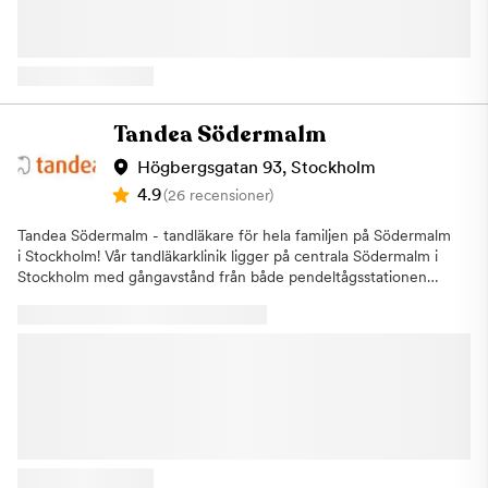
erbjuder vi ett brett utbud av behandlingar. Vi hjälper dig med
allt från undersökningar och förebyggande tandvård till mer
avancerade behandlingar. Genom att kombinera vår erfarenhet
med modern teknik och effektiva metoder kan vi erbjuda
tandvård med hög kvalitet och precision.Vi lägger stor vikt vid
att du som patient ska känna dig trygg och avslappnad hos oss.
Tandea Södermalm
Många i vårt team har gedigen erfarenhet av att bemöta
patienter som känner oro inför tandläkarbesök, och vi anpassar
Högbergsgatan 93, Stockholm
alltid behandlingen efter dina behov och förutsättningar.Vår
4.9
(26 recensioner)
ambition är att göra tandvården mer tillgänglig och enkel att ta
del av. Därför har vi inte bara generösa öppettider utan
Tandea Södermalm - tandläkare för hela familjen på Södermalm
erbjuder även ett brett behandlingsutbud och flexibla
i Stockholm! Vår tandläkarklinik ligger på centrala Södermalm i
betalningslösningar. Hos oss kostar det lika mycket att gå till
Stockholm med gångavstånd från både pendeltågsstationen
tandläkaren oavsett dag i veckan.Genom att vi ses regelbundet
Stockholm Södra samt Mariatorgets tunnelbana. Vi är belägna i
kan vi tillsammans arbeta förebyggande och upptäcka
nyrenoverade lokaler och erbjuder en mängd olika
eventuella problem i ett tidigt skede. Det minskar risken för
behandlingar, såsom implantat, skalfasader, kronor och broar,
mer omfattande behandlingar och bidrar till en bättre långsiktig
lagningar, rotfyllningar med mera. Vi erbjuder även
munhälsa. Basundersökning på Aqua DentalDin tandhälsa är
barntandvård och är glada över att vara en tandläkarklinik för
viktigt och för att upprätthålla en god munhälsa är rutiner och
hela familjen. Vårt främsta mål är att ge dig hållbar och kvalitativ
regelbundna besök hos tandläkaren avgörande. Under en
tandvård som bidrar till livslånga leenden. Vi har stor erfarenhet
basundersökning går tandläkaren igenom dina tänder och din
av att hantera patienter som lider av tandvårdsrädsla och
mun och tittar efter synliga skador som kan tyda på sjukdom i
skräddarsyr alltid våra behandlingar för att passa patientens
munhålan som exempelvis plack eller förändringar i tandköttet.
unika behov. Vid ditt första besök får du alltid ett