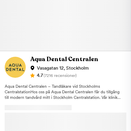
kirurgi· Tandblekning, skalfasader och ICON-behandling·
Buss: Om du föredrar att komma till kliniken med buss finns det
Bettskena, tandgnissling och käkrelaterade besvär· Second
flera busslinjer att välja bland. Exempelvis stannar buss 53 vid
opinion inför större behandlingar· Medicinska estetiska hud-
Tegnérgatan, buss 4 vid Dalagatan, buss 61 vid Vasaparken,
och injektionsbehandlingarEtt tryggt första stegVi tror på tydlig
bussarna 6 och 72 stannar vid Odenplan. Om du uteblir eller
kommunikation och individuellt anpassad behandling. Vid ditt
inte informerar oss om återbud minst 24 timmar innan ditt
besök går vi igenom din situation, visar vad vi ser med modern
besök kommer vi annars att debitera dig enligt rådande taxa.
diagnostik och förklarar vilka alternativ som finns.Om fortsatt
Detta för att vi i så stor utsträckning som möjligt ska hinna
behandling behövs får du en tydlig plan och
erbjuda tiden till någon annan som är i akut behov av hjälp.
kostnadsinformation innan du bestämmer dig.Öppettider:
Varmt välkommen till Aqua Dental, din tandläkare vid Odenplan.
Måndag–fredag 08:00–17:00Boka din tid online och upplev
Aqua Dental Centralen
tandvård i en lugn, modern och professionell miljö hos Gloss &
Floss Dental Care® på Södermalm.
Vasagatan 12, Stockholm
4.7
(7216 recensioner)
Aqua Dental Centralen – Tandläkare vid Stockholms
CentralstationHos oss på Aqua Dental Centralen får du tillgång
till modern tandvård mitt i Stockholm Centralstation. Vår klinik
är anpassad för dig som vill ha flexibel och lättillgänglig tandvård
i vardagen, oavsett om du pendlar, arbetar i närheten eller
befinner dig i city. Vi har öppet alla dagar året runt, vilket gör
det enkelt att hitta en tid som passar ditt schema. Du bokar
smidigt din tid online och behöver inte planera om din dag för
att hinna med ett tandläkarbesök. På vår klinik vid Centralen