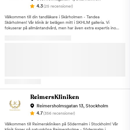
oss. Vi har generösa öppettider, så förutom dagtid har vi även
4.3
(25 recensioner)
tider på kvällar samt lördagar. Vi är anslutna till
Försäkringskassan och erbjuder möjligheten till delbetalning
Välkommen till din tandläkare i Skärholmen - Tandea
räntefritt. Vårt team av professionella tandläkare och
Skärholmen! Vår klinik är belägen mitt i SKHLM galleria. Vi
tandhygienister arbetar hårt för att du ska känna dig trygg och
fokuserar på allmäntandvård, men har även extra expertis inom
nöjd med vår tandvård. Varmt välkommen till din lokala
implantatbehandlingar och estetisk tandvård. Vi strävar efter att
tandläkare i Norsborg och Hallunda. Boka en tid redan idag, vi
ge dig den bästa vården och hjälpa dig skapa ett fint och
är beredda med att hjälpa dig!
hållbart leende. På ditt första besök gör vi en undersökning och
ger dig en kostnadsuppskattning. Vi är anslutna till
Försäkringskassan. Behandlingar vi
utför:ImplantatSkalfasaderKronor och
broarLagningarRotfyllningarBarntandvårdAkuta
tandvårdsbesökTandblekningTandskötselrådgivning Vi ser gärna
att vi kan vara hela familjens tandläkarklinik och erbjuder
högkvalitativ tandvård till överkomliga priser. Välkommen till en
av Stockholms mest prisvärda tandläkare, Tandea Skärholmen,
på Storholmsgatan 4 i Stockholm!
ReimersKliniken
Reimersholmsgatan 13, Stockholm
4.7
(356 recensioner)
Välkommen till Reimerskliniken på Södermalm i Stockholm! Vår
klinik ligger på natursköna Reimersholme - Södermalm i