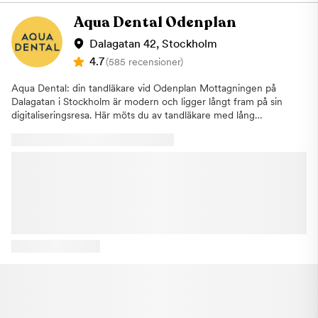
bemötande, tillgänglighet och vårdkvalitet.· Lugn Dental SPA-
miljö – avslappnande musik, aromaterapi och ett
Aqua Dental Odenplan
omhändertagande arbetssätt för dig som vill känna dig tryggare
i tandvårdsstolen.· Modern diagnostik – digital röntgen, OPG-
Dalagatan 42, Stockholm
panoramaröntgen, 3D-skanning och intraoral kamera för
4.7
(585 recensioner)
tydligare planering.· Brett vårdutbud – förebyggande tandvård,
akut tandvård, tandhygienist, fyllningar, rotbehandlingar, kronor,
Aqua Dental: din tandläkare vid Odenplan Mottagningen på
broar, skalfasader, tandblekning och bettskena.· Invisalign® och
Dalagatan i Stockholm är modern och ligger långt fram på sin
estetisk tandvård – diskret tandreglering, Smile Design,
digitaliseringsresa. Här möts du av tandläkare med lång
tandblekning, ICON-behandling och skalfasader för dig som vill
erfarenhet och stor kunskap. På kliniken erbjuder vi bland annat
förbättra leendet på ett genomtänkt sätt.· Tandimplantat och
allmäntandvård, förebyggande tandvård och implantatprotetik.
oral kirurgi – bedömning och behandling vid tandförlust,
Våra behandlingar är av högsta kvalitet kombinerat med ett
implantatplanering, visdomstandsbesvär och andra kirurgiska
personligt bemötande. För oss är det viktigt att ditt besök hos
behov.· Försäkringskassan och flexibla betalningsalternativ – vi
oss är så behagligt som möjligt. Till Aqua Dental på Dalagatan
är anslutna till det statliga tandvårdsstödet och hjälper dig att
vid Odenplan i Stockholm är alla välkomna. Att gå till
förstå kostnad, stöd och behandlingsplan innan du tar beslut.·
tandläkaren ska kännas tryggt och vi vill vara med och bidra till
Flerspråkigt team – vi erbjuder service på svenska, engelska
skapa en bra munhälsa för hela familjen. Hitta hit Tunnelbana:
och persiska och tar regelbundet emot internationella
Ta gröna linjen (18/19) till Odenplan. Välj sedan uppgången mot
patienter.Våra vanligaste behandlingar· Allmän tandvård och
Västmannagatan/Karlbergsvägen. Om du står med uppgången i
tandundersökning· Akut tandvård· Tandhygienistbehandling,
ryggen, ta första vänster och gå Dalagatan fram cirka 300
AirFlow och tandstensborttagning· Förebyggande tandvård och
meter. Pendeltåg: Väljer du att åka pendeltåg tar du linje 41 eller
stöd vid tandköttsproblem· Lagningar, fyllningar och
44 och går av vid Odenplan. Ta uppgången mot
rotbehandlingar· Kronor, broar, proteser och bettrehabilitering·
Västmannagatan/Karlbergsvägen och promenera på Dalagatan,
Invisalign® och annan tandreglering· Tandimplantat och oral
längs Vasaparken, i ett par minuter för att komma till kliniken.