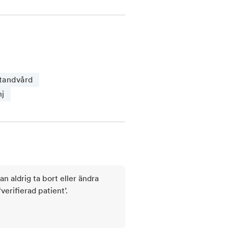
tt utföra behandlingen under
rden i mer än 25 år och verkar
 kunna underlätta för våra
koskliniken. Det betyder att du
 sätt slipper du ljud och
hjälpsamt vid lagning av hål,
lser inför rotfyllningar.
standvård
j
d minst 24 timmar innan ditt besök
a för att vi i så stor utsträckning
n som är i akut behov av hjälp.
vit en del av den privata
 varit patient hos Narkoskliniken
kan aldrig ta bort eller ändra
r att besöka din tandläkare precis
rifierad patient’.
jälpa dig!