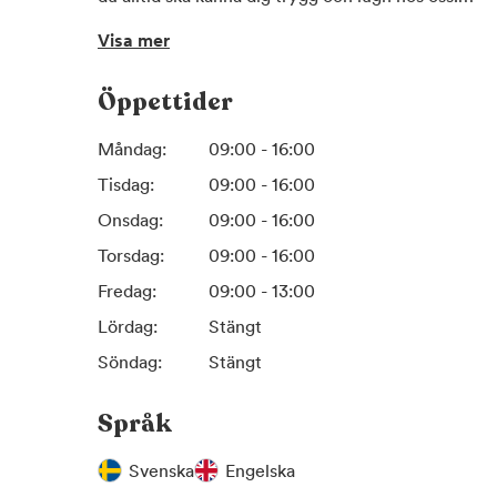
Visa mer
Om Kliniken
På kliniken arbetar erfarna läkare, tandläkare, psy
Öppettider
ditt besök och din behandling så bra som möjligt.
att underlätta din behandling. Tillsammans tas en 
Måndag:
09:00 - 16:00
bearbeta din tandvårdsrädsla och kunna genomgå
tandvårdsbehandlingar.
Tisdag:
09:00 - 16:00
Onsdag:
09:00 - 16:00
Vi kan erbjuda dig tandvård under narkos
Torsdag:
09:00 - 16:00
Vi på Aqua Dental Narkosklinik på Kungsholmen e
dig som känner ett stort obehag eller lider av fob
Fredag:
09:00 - 13:00
våra tandläkare genomföra alla typer av behandling
Lördag:
Stängt
lagning av hål till större ingrepp som tandimplanta
Söndag:
Stängt
narkosbehandling hos oss på Narkoskliniken på K
densamma som på sjukhus. Det är en läkare som är
Språk
ansvarar för narkosen.
Svenska
Engelska
Vi erbjuder även lustgas