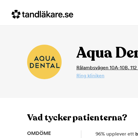
Aqua Den
Rålambsvägen 10A-10B
,
112
Ring kliniken
Vad tycker patienterna?
OMDÖME
96
%
upplever ett
b