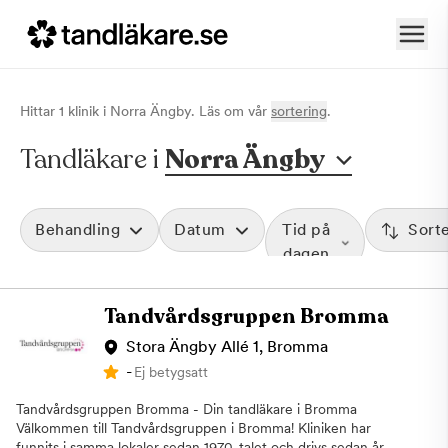
Hittar
1
klinik
i
Norra Ängby
. Läs om vår
sortering
.
Tandläkare i
Norra Ängby
Behandling
Datum
Tid på
Sort
dagen
Tandvårdsgruppen Bromma
Stora Ängby Allé 1, Bromma
-
Ej betygsatt
Tandvårdsgruppen Bromma - Din tandläkare i Bromma
Välkommen till Tandvårdsgruppen i Bromma! Kliniken har
funnits i samma lokaler sedan 1970-talet och drivs sedan år