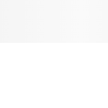
Tandblekning
Kväll
Skonsam blekning för vitare tänder
Efter klockan 17:
Rensa
Rensa
Sp