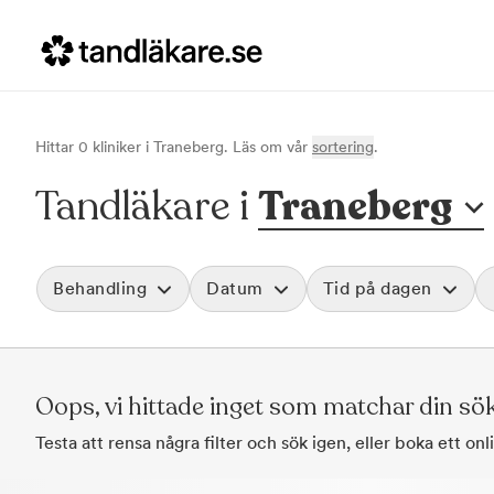
Hittar
0
klinik
er
i
Traneberg
. Läs om vår
sortering
.
Tandläkare i
Traneberg
Behandling
Datum
Tid på dagen
Akut tandvård
Morgon
Vid värk, olyckor och akuta besvär
Före klockan 09
Rensa
Oops, vi hittade inget som matchar din sö
Basundersökning
Förmiddag
Grundlig kontroll av tänder och tandkött
Klockan 09:00 - 
Testa att rensa några filter och sök igen, eller boka ett on
Hygienistbehandling
Eftermiddag
Professionell rengöring och puts
Klockan 12:00 - 1