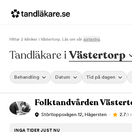
Hittar
2
klinik
er
i
Västertorp
. Läs om vår
sortering
.
Tandläkare i
Västertorp
Behandling
Datum
Tid på dagen
Akut tandvård
Morgon
Folktandvården Västert
Vid värk, olyckor och akuta besvär
Före klockan 09
Rensa
Basundersökning
Förmiddag
Grundlig kontroll av tänder och tandkött
Klockan 09:00 - 
2.7
Störtloppsvägen 12, Hägersten
(1 
Hygienistbehandling
Eftermiddag
Professionell rengöring och puts
Klockan 12:00 - 1
INGA TIDER JUST NU