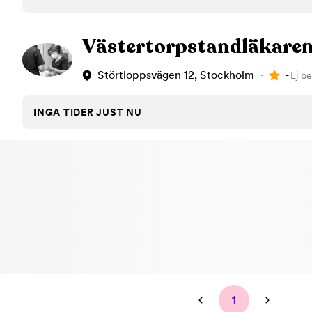
Tandblekning
Kväll
Skonsam blekning för vitare tänder
Efter klockan 17:
Västertorpstandläkare
Rensa
-
Störtloppsvägen 12, Stockholm
Ej be
Rensa
Sp
INGA TIDER JUST NU
1