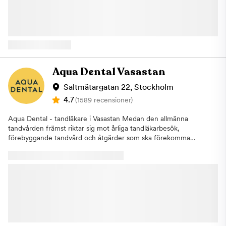
enligt rådande taxa. Detta för att vi i så stor utsträckning som
högklassig service. Vår målsättning är att det ska vara en positiv
möjligt ska hinna erbjuda tiden till någon annan som är i akut
och behaglig upplevelse att gå till tandläkaren. Din munhälsa är
behov av hjälp. Varmt välkommen till Aqua Dental, tandläkare i
viktig för ditt allmänna välmående. För att upprätthålla en god
Nacka.
munhälsa är det viktigt att ha goda rutiner och gå på
regelbundna besök hos tandvården. En basundersökning
innefattar en noggrann genomgång av tänder och tandkött där
tandläkaren letar efter synliga skador i munhålan som
Aqua Dental Vasastan
exempelvis plack eller karies. Undersökningen kompletteras
även med fyra röntgenbilder för att möjliggöra det för
Saltmätargatan 22, Stockholm
tandläkaren att upptäcka problematik som inte går att se utan
4.7
(1589 recensioner)
röntgen. Om några eventuella åtgärder behövs kommer du att
bli informerad av din tandläkare och inga ingrepp kommer att
Aqua Dental - tandläkare i Vasastan Medan den allmänna
påbörjas innan du har gett ditt godkännande. Om du uteblir
tandvården främst riktar sig mot årliga tandläkarbesök,
eller inte informerar oss om återbud minst 24 timmar innan ditt
förebyggande tandvård och åtgärder som ska förekomma
besök kommer vi annars att debitera dig enligt rådande taxa.
större problem, finns specialisttandvården som alternativ för dig
Detta för att vi i så stor utsträckning som möjligt ska hinna
med mer specifika behov.Aqua Dental driver sedan augusti
erbjuda tiden till någon annan som är i akut behov av hjälp.
2019 en pålitlig specialistverksamhet. När du behöver en
Varmt välkommen hälsar Aqua Dental, Tandläkare på
tandläkare i Vasastan hittar du vår klinik på Saltmätargatan 22.
Östermalm!
Här får du träffa några av Sveriges främsta specialister inom t
ex rotfyllningar, tandimplantat, tandställning, proteser, estetisk
tandvård och tandlossning. Här kan du boka konsultationer
inom våra specialistområden som ett första möte för att få svar
på dina frågor om våra olika typer av behandlingar. Vi erbjuder