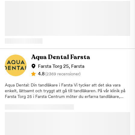
upplevelse i fokus och vi vill att du alltid ska känna dig trygg och
röntgenbilder för att upptäcka problem som inte syns vid en
lugn hos oss. Om Kliniken På kliniken arbetar erfarna läkare,
vanlig kontroll. Om vi identifierar ett behandlingsbehov går vi
tandläkare, psykologer och terapeuter för att göra ditt besök
alltid igenom detta tillsammans med dig och påbörjar inga
och din behandling så bra som möjligt. Här samarbetar
åtgärder utan ditt godkännande. Om du uteblir eller inte
behandlarna för att underlätta din behandling. Tillsammans tas
informerar oss om återbud minst 24 timmar innan ditt besök
en vårdplan fram för att du ska bearbeta din tandvårdsrädsla
kommer vi annars att debitera dig enligt rådande taxa. Detta för
och kunna genomgå nödvändiga tandvårdsbehandlingar. Vi kan
att vi i så stor utsträckning som möjligt ska hinna erbjuda tiden
erbjuda dig tandvård under narkos Vi på Aqua Dental
till någon annan som är i akut behov av hjälp. Varmt välkommen
Narkosklinik på Kungsholmen erbjuder tandvård under narkos
hälsar Aqua Dental, tandläkare på Kungsholmen.
för dig som känner ett stort obehag eller lider av fobi för
Aqua Dental Farsta
tandvården. Under narkos kan våra tandläkare genomföra alla
typer av behandlingar, allt från allmäntandvård och lagning av
Farsta Torg 25, Farsta
hål till större ingrepp som tandimplantat eller extraktion av
4.8
(2369 recensioner)
tänder. En narkosbehandling hos oss på Narkoskliniken på
Kungsholmen i Stockholm är densamma som på sjukhus. Det är
Aqua Dental: Din tandläkare i Farsta Vi tycker att det ska vara
en läkare som är specialiserad inom anestesi som ansvarar för
enkelt, lättsamt och tryggt att gå till tandläkaren. På vår klinik på
narkosen. Vi erbjuder även lustgas Om narkos inte anses
Farsta Torg 25 i Farsta Centrum möter du erfarna tandläkare,
nödvändigt kan vi erbjuda att utföra behandlingen under
tandsköterskor och tandhygienister. Våra behandlare är lyhörda
lustgas. Detta hjälpmedel har använts inom tandvården i mer än
och har stor kunskap av att behandla patienter som lider av
25 år och verkar lugnande och ångestdämpande. För att
tandvårdsrädsla. Vi hjälper dig med förebyggande-, estetisk-,
ytterligare kunna underlätta för våra patienter erbjuder vi även
och specialisttandvård. Kliniken i Farsta öppnades 2022 och är
laserbehandling på Narkoskliniken. Det betyder att du kan laga
utrustad med den senaste teknologin. Kliniken är designad med
hål i tänderna med hjälp av laser och på så sätt slipper du ljud
dig som patient i åtanke och vi vill välkomna dig i en trygg miljö.
och vibrationer från borren. Laserbehandling kan vara hjälpsamt