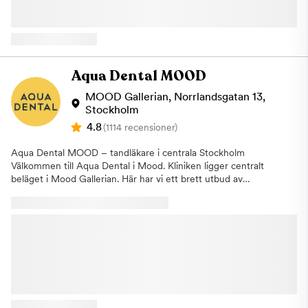
Här kombinerar vi välbeprövade metoder, lång erfarenhet och
vid lagning av hål, behandling av djupa tandköttsfickor samt
den senaste tekniken för att kunna leverera och bedriva landets
förberedelser inför rotfyllningar. Uteblivet besök Om du uteblir
främsta tandvård. Som tandläkare bryr vi på Aqua Dental oss
eller inte informerar oss om återbud minst 24 timmar innan ditt
om ditt välbefinnande, vi vill att det ska kännas bra för dig från
besök kommer vi att debitera dig enligt rådande taxa. Detta för
det att du bokar din tid hos oss till dess att du lämnar kliniken
att vi i så stor utsträckning som möjligt ska hinna erbjuda tiden
efter avslutad behandling. Hitta hit: Du hittar vår klinik i Farsta
Aqua Dental MOOD
till någon annan som är i akut behov av hjälp. Narkoskliniken har
Centrum och hit tar du enkelt med bil, buss och tunnelbana.
sedan slutet av oktober 2021 blivit en del av den privata
Om du kommer med bil kan du parkera i kundgaraget eller på
MOOD Gallerian, Norrlandsgatan 13,
tandvårdskedjan Aqua Dental. För dig som tidigare varit patient
Farstaplan. Om du åker kommunalt stannar många bussar i
Stockholm
hos Narkoskliniken innebär det ingenting i praktiken utan du
Farsta Centrum, exempelvis 165 och 181. Med tunnelbanan åker
4.8
(1114 recensioner)
fortsätter att besöka din tandläkare precis som vanligt. Varmt
du den gröna linjen (18) och går av på hållplatsen Farsta. Välj
välkommen till oss - vi ser fram emot att hjälpa dig!
uppgången Farsta Centrum och därifrån är det drygt 500
Aqua Dental MOOD – tandläkare i centrala Stockholm
meter till centrum. Om du uteblir eller inte informerar oss om
Välkommen till Aqua Dental i Mood. Kliniken ligger centralt
återbud minst 24 timmar innan ditt besök kommer vi annars att
beläget i Mood Gallerian. Här har vi ett brett utbud av
debitera dig enligt rådande taxa. Detta för att vi i så stor
tandvårdsbehandlingar och erbjuder allt från allmäntandvård till
utsträckning som möjligt ska hinna erbjuda tiden till någon
avancerade estetiska behandlingar och omfattande
annan som är i akut behov av hjälp. Välkommen till oss på Aqua
specialisttandvård. Vi skräddarsyr behandlingarna så att de
Dental, din tandläkare i Farsta.
passar patientens behov. En kombination av välbeprövade
metoder, tandläkarnas kunskap och erfarenhet, den senaste
tekniken och ett personligt bemötande gör att vi alltid kan
leverera tandvård av högsta kvalitet. Om vi kan få fler personer
att prioritera sin tandhälsa och gå på årliga kontroller hos
tandvården kan eventuella besvär både upptäckas och åtgärdas