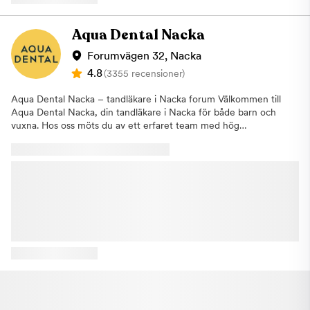
i tid. Som tandvårdskedja har Aqua Dental tagit flera stora kliv
mot att tillgängliggöra tandvården. Exempelvis har vi öppet 365
dagar om året med generösa öppettider. Vi har tagit bort den
Aqua Dental Nacka
konventionella helgtaxan vilket innebär att tandvård hos oss
alltid kostar lika mycket, oavsett veckodag eller tid på dygnet.
Forumvägen 32, Nacka
Dessutom erbjuder vi våra patienter en fördelaktig
4.8
(3355 recensioner)
delbetalningslösning med en fastmånadskostnad. Våra
behandlingar: På kliniken i Mood Gallerian erbjuder vi allmän-,
Aqua Dental Nacka – tandläkare i Nacka forum Välkommen till
akut-, förebyggande- och estetisk tandvård kombinerat med en
Aqua Dental Nacka, din tandläkare i Nacka för både barn och
specialistverksamhet. Vi kan hjälpa till med allt från traditionella
vuxna. Hos oss möts du av ett erfaret team med hög
undersökningar till omfattande estetiska behandlingar och
kompetens och ett stort engagemang för din munhälsa. Sedan
rekonstruktioner av bettet. Kliniken: Kliniken ligger i Mood
Nacka Dental Group blev en del av Aqua Dental erbjuder vi
Gallerian i Stockholm och är framtagen enligt vårt nya
idag ett komplett utbud av tandvård på vår klinik.Vi hjälper dig
klinikkoncept där du som patient står i fokus. Kliniken är
med allt från regelbundna undersökningar och förebyggande
utformad för att föra tankarna till en hotellobby istället för en
tandvård till estetiska behandlingar, barntandvård och
klassisk tandläkarmottagning. Vi är medvetna om att tandvård
avancerad specialisttandvård. Vårt mål är att vara ett självklart
inte är det roligaste att tänka på men med våra nya kliniker vill
val för hela familjen som söker tandläkare i Nacka.Vi arbetar
vi visa att tandvård inte behöver se ut på ett och samma sätt. Vi
aktivt för att göra tandvården mer tillgänglig och enkel att ta
har skapat en miljö på kliniken för att du ska känna dig trygg
del av. Att gå till tandläkaren ska inte behöva kännas krångligt
och avslappnad. Hitta till kliniken: Mood Gallerian har två
eller obekvämt. Därför erbjuder vi flexibla tider och har dagligen
besöksadresser: antingen Regeringsgatan 48 eller
avsatta tider för dig som behöver akut tandvård i Nacka.För att
Norrlandsgatan 13 i Stockholm. Du som kommer med bil
behålla en god munhälsa genom livet är regelbundna besök hos
parkerar närmast på Parkaden, Regeringsgatan 47-55 eller hos
tandläkaren en viktig del. Vid en basundersökning gör vi en
Aimo Park Oxtorget på Oxtorgsgatan 7. Eftersom Mood
noggrann genomgång av dina tänder och din munhälsa. Vi