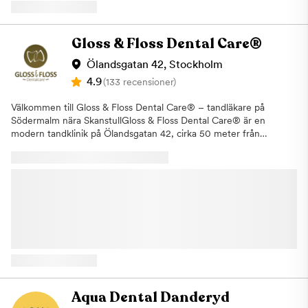
även våra patienter i Vasastan allmäntandvård. För att undvika
större problem och säkerställa en bra munhälsa är det viktigt
med regelbundna besök hos tandläkare och tandhygienist. Vårt
Gloss & Floss Dental Care®
fokus ligger på kvalitet oavsett vad för typ av tandvård som våra
patienter är i behov av. Samtliga behandlingar, allt från en vanlig
Ölandsgatan 42, Stockholm
undersökning till de större behandlingarna, utförs av vår duktiga
4.9
(133 recensioner)
personal med lång erfarenhet och med hjälp av ny modern
teknik. Om du uteblir eller inte informerar oss om återbud minst
Välkommen till Gloss & Floss Dental Care® – tandläkare på
24 timmar innan ditt besök kommer vi annars att debitera dig
Södermalm nära SkanstullGloss & Floss Dental Care® är en
enligt rådande taxa. Detta för att vi i så stor utsträckning som
modern tandklinik på Ölandsgatan 42, cirka 50 meter från
möjligt ska hinna erbjuda tiden till någon annan som är i akut
Skanstulls tunnelbana. Vi erbjuder trygg, noggrann och
behov av hjälp. Varmt välkommen till Aqua Dental, din
personlig tandvård i en lugn Dental SPA-miljö där bemötande,
tandläkare i Vasastan
tydlig information och långsiktig munhälsa står i centrum.Hos
oss kan du boka både akuta och planerade besök – från
tandundersökning, tandhygienistbehandling och AirFlow till
estetisk tandvård, Invisalign®, tandimplantat, oral kirurgi,
protetik, bettrehabilitering och second opinion.Varför välja Gloss
& Floss Dental Care®?· Trygg tandvård på Södermalm –
lättillgängligt nära Skanstull med smidig onlinebokning.· Högt
patientförtroende – många patienter lyfter särskilt fram
bemötande, tillgänglighet och vårdkvalitet.· Lugn Dental SPA-
miljö – avslappnande musik, aromaterapi och ett
Aqua Dental Danderyd
omhändertagande arbetssätt för dig som vill känna dig tryggare