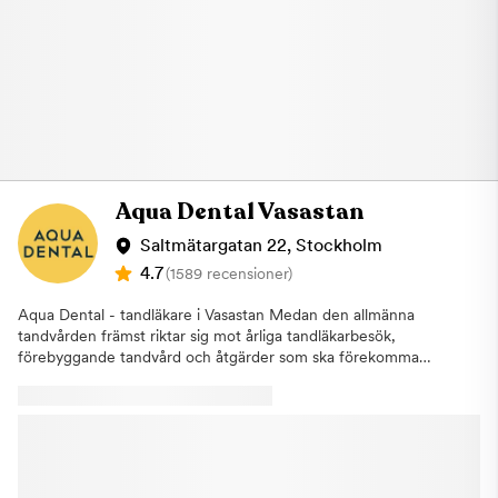
röntgen. Om några eventuella åtgärder behövs kommer du att
plan 5. Om du uteblir eller inte informerar oss om återbud minst
bli informerad av din tandläkare och inga ingrepp kommer att
24 timmar innan ditt besök kommer vi annars att debitera dig
påbörjas innan du har gett ditt godkännande. Om du uteblir
enligt rådande taxa. Detta för att vi i så stor utsträckning som
eller inte informerar oss om återbud minst 24 timmar innan ditt
möjligt ska hinna erbjuda tiden till någon annan som är i akut
besök kommer vi annars att debitera dig enligt rådande taxa.
behov av hjälp. Varmt välkommen till Aqua Dental, tandläkare i
Detta för att vi i så stor utsträckning som möjligt ska hinna
Nacka.
erbjuda tiden till någon annan som är i akut behov av hjälp.
Varmt välkommen hälsar Aqua Dental, Tandläkare på
Östermalm!
Aqua Dental Vasastan
Saltmätargatan 22, Stockholm
4.7
(1589 recensioner)
Aqua Dental - tandläkare i Vasastan Medan den allmänna
tandvården främst riktar sig mot årliga tandläkarbesök,
förebyggande tandvård och åtgärder som ska förekomma
större problem, finns specialisttandvården som alternativ för dig
med mer specifika behov.Aqua Dental driver sedan augusti
2019 en pålitlig specialistverksamhet. När du behöver en
tandläkare i Vasastan hittar du vår klinik på Saltmätargatan 22.
Här får du träffa några av Sveriges främsta specialister inom t
ex rotfyllningar, tandimplantat, tandställning, proteser, estetisk