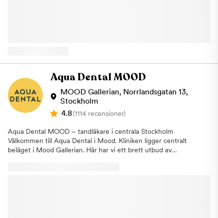
vanlig kontroll. Om vi identifierar ett behandlingsbehov går vi
tandläkare, psykologer och terapeuter för att göra ditt besök
alltid igenom detta tillsammans med dig och påbörjar inga
och din behandling så bra som möjligt. Här samarbetar
åtgärder utan ditt godkännande. Om du uteblir eller inte
behandlarna för att underlätta din behandling. Tillsammans tas
informerar oss om återbud minst 24 timmar innan ditt besök
en vårdplan fram för att du ska bearbeta din tandvårdsrädsla
kommer vi annars att debitera dig enligt rådande taxa. Detta för
och kunna genomgå nödvändiga tandvårdsbehandlingar. Vi kan
att vi i så stor utsträckning som möjligt ska hinna erbjuda tiden
erbjuda dig tandvård under narkos Vi på Aqua Dental
till någon annan som är i akut behov av hjälp. Varmt välkommen
Narkosklinik på Kungsholmen erbjuder tandvård under narkos
hälsar Aqua Dental, tandläkare på Kungsholmen.
för dig som känner ett stort obehag eller lider av fobi för
Aqua Dental MOOD
tandvården. Under narkos kan våra tandläkare genomföra alla
typer av behandlingar, allt från allmäntandvård och lagning av
MOOD Gallerian, Norrlandsgatan 13,
hål till större ingrepp som tandimplantat eller extraktion av
Stockholm
tänder. En narkosbehandling hos oss på Narkoskliniken på
4.8
(1114 recensioner)
Kungsholmen i Stockholm är densamma som på sjukhus. Det är
en läkare som är specialiserad inom anestesi som ansvarar för
Aqua Dental MOOD – tandläkare i centrala Stockholm
narkosen. Vi erbjuder även lustgas Om narkos inte anses
Välkommen till Aqua Dental i Mood. Kliniken ligger centralt
nödvändigt kan vi erbjuda att utföra behandlingen under
beläget i Mood Gallerian. Här har vi ett brett utbud av
lustgas. Detta hjälpmedel har använts inom tandvården i mer än
tandvårdsbehandlingar och erbjuder allt från allmäntandvård till
25 år och verkar lugnande och ångestdämpande. För att
avancerade estetiska behandlingar och omfattande
ytterligare kunna underlätta för våra patienter erbjuder vi även
specialisttandvård. Vi skräddarsyr behandlingarna så att de
laserbehandling på Narkoskliniken. Det betyder att du kan laga
passar patientens behov. En kombination av välbeprövade
hål i tänderna med hjälp av laser och på så sätt slipper du ljud
metoder, tandläkarnas kunskap och erfarenhet, den senaste
och vibrationer från borren. Laserbehandling kan vara hjälpsamt
tekniken och ett personligt bemötande gör att vi alltid kan
vid lagning av hål, behandling av djupa tandköttsfickor samt
leverera tandvård av högsta kvalitet. Om vi kan få fler personer