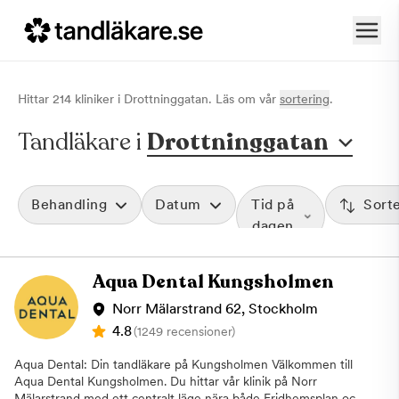
Hittar
214
klinik
er
i
Drottninggatan
. Läs om vår
sortering
.
Tandläkare i
Drottninggatan
Behandling
Datum
Tid på
Sort
dagen
Aqua Dental Kungsholmen
Norr Mälarstrand 62, Stockholm
4.8
(1249 recensioner)
Aqua Dental: Din tandläkare på Kungsholmen Välkommen till
Aqua Dental Kungsholmen. Du hittar vår klinik på Norr
Mälarstrand med ett centralt läge nära både Fridhemsplan och