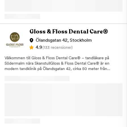
tandvård och tandlossning. Här kan du boka konsultationer
inom våra specialistområden som ett första möte för att få svar
på dina frågor om våra olika typer av behandlingar. Vi erbjuder
även våra patienter i Vasastan allmäntandvård. För att undvika
större problem och säkerställa en bra munhälsa är det viktigt
med regelbundna besök hos tandläkare och tandhygienist. Vårt
Gloss & Floss Dental Care®
fokus ligger på kvalitet oavsett vad för typ av tandvård som våra
patienter är i behov av. Samtliga behandlingar, allt från en vanlig
Ölandsgatan 42, Stockholm
undersökning till de större behandlingarna, utförs av vår duktiga
4.9
(133 recensioner)
personal med lång erfarenhet och med hjälp av ny modern
teknik. Om du uteblir eller inte informerar oss om återbud minst
Välkommen till Gloss & Floss Dental Care® – tandläkare på
24 timmar innan ditt besök kommer vi annars att debitera dig
Södermalm nära SkanstullGloss & Floss Dental Care® är en
enligt rådande taxa. Detta för att vi i så stor utsträckning som
modern tandklinik på Ölandsgatan 42, cirka 50 meter från
möjligt ska hinna erbjuda tiden till någon annan som är i akut
Skanstulls tunnelbana. Vi erbjuder trygg, noggrann och
behov av hjälp. Varmt välkommen till Aqua Dental, din
personlig tandvård i en lugn Dental SPA-miljö där bemötande,
tandläkare i Vasastan
tydlig information och långsiktig munhälsa står i centrum.Hos
oss kan du boka både akuta och planerade besök – från
tandundersökning, tandhygienistbehandling och AirFlow till
estetisk tandvård, Invisalign®, tandimplantat, oral kirurgi,
protetik, bettrehabilitering och second opinion.Varför välja Gloss
& Floss Dental Care®?· Trygg tandvård på Södermalm –
lättillgängligt nära Skanstull med smidig onlinebokning.· Högt
patientförtroende – många patienter lyfter särskilt fram