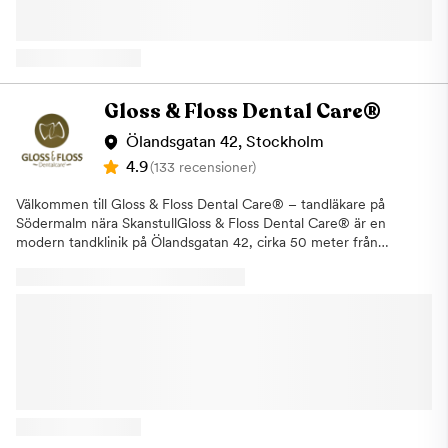
tandvård och tandlossning. Här kan du boka konsultationer
inom våra specialistområden som ett första möte för att få svar
på dina frågor om våra olika typer av behandlingar. Vi erbjuder
även våra patienter i Vasastan allmäntandvård. För att undvika
större problem och säkerställa en bra munhälsa är det viktigt
med regelbundna besök hos tandläkare och tandhygienist. Vårt
Gloss & Floss Dental Care®
fokus ligger på kvalitet oavsett vad för typ av tandvård som våra
patienter är i behov av. Samtliga behandlingar, allt från en vanlig
Ölandsgatan 42, Stockholm
undersökning till de större behandlingarna, utförs av vår duktiga
4.9
(133 recensioner)
personal med lång erfarenhet och med hjälp av ny modern
teknik. Om du uteblir eller inte informerar oss om återbud minst
Välkommen till Gloss & Floss Dental Care® – tandläkare på
24 timmar innan ditt besök kommer vi annars att debitera dig
Södermalm nära SkanstullGloss & Floss Dental Care® är en
enligt rådande taxa. Detta för att vi i så stor utsträckning som
modern tandklinik på Ölandsgatan 42, cirka 50 meter från
möjligt ska hinna erbjuda tiden till någon annan som är i akut
Skanstulls tunnelbana. Vi erbjuder trygg, noggrann och
behov av hjälp. Varmt välkommen till Aqua Dental, din
personlig tandvård i en lugn Dental SPA-miljö där bemötande,
tandläkare i Vasastan
tydlig information och långsiktig munhälsa står i centrum.Hos
oss kan du boka både akuta och planerade besök – från
tandundersökning, tandhygienistbehandling och AirFlow till
estetisk tandvård, Invisalign®, tandimplantat, oral kirurgi,
protetik, bettrehabilitering och second opinion.Varför välja Gloss
& Floss Dental Care®?· Trygg tandvård på Södermalm –
lättillgängligt nära Skanstull med smidig onlinebokning.· Högt
patientförtroende – många patienter lyfter särskilt fram