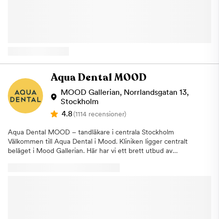
vanlig kontroll. Om vi identifierar ett behandlingsbehov går vi
tandläkare, psykologer och terapeuter för att göra ditt besök
alltid igenom detta tillsammans med dig och påbörjar inga
och din behandling så bra som möjligt. Här samarbetar
åtgärder utan ditt godkännande. Om du uteblir eller inte
behandlarna för att underlätta din behandling. Tillsammans tas
informerar oss om återbud minst 24 timmar innan ditt besök
en vårdplan fram för att du ska bearbeta din tandvårdsrädsla
kommer vi annars att debitera dig enligt rådande taxa. Detta för
och kunna genomgå nödvändiga tandvårdsbehandlingar. Vi kan
att vi i så stor utsträckning som möjligt ska hinna erbjuda tiden
erbjuda dig tandvård under narkos Vi på Aqua Dental
till någon annan som är i akut behov av hjälp. Varmt välkommen
Narkosklinik på Kungsholmen erbjuder tandvård under narkos
hälsar Aqua Dental, tandläkare på Kungsholmen.
för dig som känner ett stort obehag eller lider av fobi för
Aqua Dental MOOD
tandvården. Under narkos kan våra tandläkare genomföra alla
typer av behandlingar, allt från allmäntandvård och lagning av
MOOD Gallerian, Norrlandsgatan 13,
hål till större ingrepp som tandimplantat eller extraktion av
Stockholm
tänder. En narkosbehandling hos oss på Narkoskliniken på
4.8
(1114 recensioner)
Kungsholmen i Stockholm är densamma som på sjukhus. Det är
en läkare som är specialiserad inom anestesi som ansvarar för
Aqua Dental MOOD – tandläkare i centrala Stockholm
narkosen. Vi erbjuder även lustgas Om narkos inte anses
Välkommen till Aqua Dental i Mood. Kliniken ligger centralt
nödvändigt kan vi erbjuda att utföra behandlingen under
beläget i Mood Gallerian. Här har vi ett brett utbud av
lustgas. Detta hjälpmedel har använts inom tandvården i mer än
tandvårdsbehandlingar och erbjuder allt från allmäntandvård till
25 år och verkar lugnande och ångestdämpande. För att
avancerade estetiska behandlingar och omfattande
ytterligare kunna underlätta för våra patienter erbjuder vi även
specialisttandvård. Vi skräddarsyr behandlingarna så att de
laserbehandling på Narkoskliniken. Det betyder att du kan laga
passar patientens behov. En kombination av välbeprövade
hål i tänderna med hjälp av laser och på så sätt slipper du ljud
metoder, tandläkarnas kunskap och erfarenhet, den senaste
och vibrationer från borren. Laserbehandling kan vara hjälpsamt
tekniken och ett personligt bemötande gör att vi alltid kan
vid lagning av hål, behandling av djupa tandköttsfickor samt
leverera tandvård av högsta kvalitet. Om vi kan få fler personer