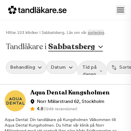
Hittar
223
klinik
er
i
Sabbatsberg
. Läs om vår
sortering
.
Tandläkare i
Sabbatsberg
Behandling
Datum
Tid på
Sort
dagen
Aqua Dental Kungsholmen
Norr Mälarstrand 62, Stockholm
4.8
(1249 recensioner)
Aqua Dental: Din tandläkare på Kungsholmen Välkommen till
Aqua Dental Kungsholmen. Du hittar vår klinik på Norr
Mälarstrand med ett centralt läge nära både Fridhemsplan och