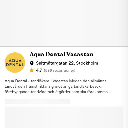
röntgen. Om några eventuella åtgärder behövs kommer du att
plan 5. Om du uteblir eller inte informerar oss om återbud minst
bli informerad av din tandläkare och inga ingrepp kommer att
24 timmar innan ditt besök kommer vi annars att debitera dig
påbörjas innan du har gett ditt godkännande. Om du uteblir
enligt rådande taxa. Detta för att vi i så stor utsträckning som
eller inte informerar oss om återbud minst 24 timmar innan ditt
möjligt ska hinna erbjuda tiden till någon annan som är i akut
besök kommer vi annars att debitera dig enligt rådande taxa.
behov av hjälp. Varmt välkommen till Aqua Dental, tandläkare i
Detta för att vi i så stor utsträckning som möjligt ska hinna
Nacka.
erbjuda tiden till någon annan som är i akut behov av hjälp.
Varmt välkommen hälsar Aqua Dental, Tandläkare på
Östermalm!
Aqua Dental Vasastan
Saltmätargatan 22, Stockholm
4.7
(1589 recensioner)
Aqua Dental - tandläkare i Vasastan Medan den allmänna
tandvården främst riktar sig mot årliga tandläkarbesök,
förebyggande tandvård och åtgärder som ska förekomma
större problem, finns specialisttandvården som alternativ för dig
med mer specifika behov.Aqua Dental driver sedan augusti
2019 en pålitlig specialistverksamhet. När du behöver en
tandläkare i Vasastan hittar du vår klinik på Saltmätargatan 22.
Här får du träffa några av Sveriges främsta specialister inom t
ex rotfyllningar, tandimplantat, tandställning, proteser, estetisk