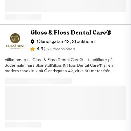
tandvård och tandlossning. Här kan du boka konsultationer
inom våra specialistområden som ett första möte för att få svar
på dina frågor om våra olika typer av behandlingar. Vi erbjuder
även våra patienter i Vasastan allmäntandvård. För att undvika
större problem och säkerställa en bra munhälsa är det viktigt
med regelbundna besök hos tandläkare och tandhygienist. Vårt
Gloss & Floss Dental Care®
fokus ligger på kvalitet oavsett vad för typ av tandvård som våra
patienter är i behov av. Samtliga behandlingar, allt från en vanlig
Ölandsgatan 42, Stockholm
undersökning till de större behandlingarna, utförs av vår duktiga
4.9
(133 recensioner)
personal med lång erfarenhet och med hjälp av ny modern
teknik. Om du uteblir eller inte informerar oss om återbud minst
Välkommen till Gloss & Floss Dental Care® – tandläkare på
24 timmar innan ditt besök kommer vi annars att debitera dig
Södermalm nära SkanstullGloss & Floss Dental Care® är en
enligt rådande taxa. Detta för att vi i så stor utsträckning som
modern tandklinik på Ölandsgatan 42, cirka 50 meter från
möjligt ska hinna erbjuda tiden till någon annan som är i akut
Skanstulls tunnelbana. Vi erbjuder trygg, noggrann och
behov av hjälp. Varmt välkommen till Aqua Dental, din
personlig tandvård i en lugn Dental SPA-miljö där bemötande,
tandläkare i Vasastan
tydlig information och långsiktig munhälsa står i centrum.Hos
oss kan du boka både akuta och planerade besök – från
tandundersökning, tandhygienistbehandling och AirFlow till
estetisk tandvård, Invisalign®, tandimplantat, oral kirurgi,
protetik, bettrehabilitering och second opinion.Varför välja Gloss
& Floss Dental Care®?· Trygg tandvård på Södermalm –
lättillgängligt nära Skanstull med smidig onlinebokning.· Högt
patientförtroende – många patienter lyfter särskilt fram