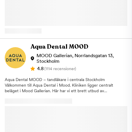
vanlig kontroll. Om vi identifierar ett behandlingsbehov går vi
tandläkare, psykologer och terapeuter för att göra ditt besök
alltid igenom detta tillsammans med dig och påbörjar inga
och din behandling så bra som möjligt. Här samarbetar
åtgärder utan ditt godkännande. Om du uteblir eller inte
behandlarna för att underlätta din behandling. Tillsammans tas
informerar oss om återbud minst 24 timmar innan ditt besök
en vårdplan fram för att du ska bearbeta din tandvårdsrädsla
kommer vi annars att debitera dig enligt rådande taxa. Detta för
och kunna genomgå nödvändiga tandvårdsbehandlingar. Vi kan
att vi i så stor utsträckning som möjligt ska hinna erbjuda tiden
erbjuda dig tandvård under narkos Vi på Aqua Dental
till någon annan som är i akut behov av hjälp. Varmt välkommen
Narkosklinik på Kungsholmen erbjuder tandvård under narkos
hälsar Aqua Dental, tandläkare på Kungsholmen.
för dig som känner ett stort obehag eller lider av fobi för
Aqua Dental MOOD
tandvården. Under narkos kan våra tandläkare genomföra alla
typer av behandlingar, allt från allmäntandvård och lagning av
MOOD Gallerian, Norrlandsgatan 13,
hål till större ingrepp som tandimplantat eller extraktion av
Stockholm
tänder. En narkosbehandling hos oss på Narkoskliniken på
4.8
(1114 recensioner)
Kungsholmen i Stockholm är densamma som på sjukhus. Det är
en läkare som är specialiserad inom anestesi som ansvarar för
Aqua Dental MOOD – tandläkare i centrala Stockholm
narkosen. Vi erbjuder även lustgas Om narkos inte anses
Välkommen till Aqua Dental i Mood. Kliniken ligger centralt
nödvändigt kan vi erbjuda att utföra behandlingen under
beläget i Mood Gallerian. Här har vi ett brett utbud av
lustgas. Detta hjälpmedel har använts inom tandvården i mer än
tandvårdsbehandlingar och erbjuder allt från allmäntandvård till
25 år och verkar lugnande och ångestdämpande. För att
avancerade estetiska behandlingar och omfattande
ytterligare kunna underlätta för våra patienter erbjuder vi även
specialisttandvård. Vi skräddarsyr behandlingarna så att de
laserbehandling på Narkoskliniken. Det betyder att du kan laga
passar patientens behov. En kombination av välbeprövade
hål i tänderna med hjälp av laser och på så sätt slipper du ljud
metoder, tandläkarnas kunskap och erfarenhet, den senaste
och vibrationer från borren. Laserbehandling kan vara hjälpsamt
tekniken och ett personligt bemötande gör att vi alltid kan
vid lagning av hål, behandling av djupa tandköttsfickor samt
leverera tandvård av högsta kvalitet. Om vi kan få fler personer