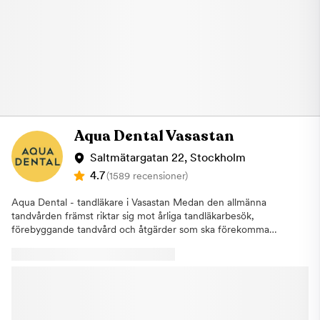
röntgen. Om några eventuella åtgärder behövs kommer du att
plan 5. Om du uteblir eller inte informerar oss om återbud minst
bli informerad av din tandläkare och inga ingrepp kommer att
24 timmar innan ditt besök kommer vi annars att debitera dig
påbörjas innan du har gett ditt godkännande. Om du uteblir
enligt rådande taxa. Detta för att vi i så stor utsträckning som
eller inte informerar oss om återbud minst 24 timmar innan ditt
möjligt ska hinna erbjuda tiden till någon annan som är i akut
besök kommer vi annars att debitera dig enligt rådande taxa.
behov av hjälp. Varmt välkommen till Aqua Dental, tandläkare i
Detta för att vi i så stor utsträckning som möjligt ska hinna
Nacka.
erbjuda tiden till någon annan som är i akut behov av hjälp.
Varmt välkommen hälsar Aqua Dental, Tandläkare på
Östermalm!
Aqua Dental Vasastan
Saltmätargatan 22, Stockholm
4.7
(1589 recensioner)
Aqua Dental - tandläkare i Vasastan Medan den allmänna
tandvården främst riktar sig mot årliga tandläkarbesök,
förebyggande tandvård och åtgärder som ska förekomma
större problem, finns specialisttandvården som alternativ för dig
med mer specifika behov.Aqua Dental driver sedan augusti
2019 en pålitlig specialistverksamhet. När du behöver en
tandläkare i Vasastan hittar du vår klinik på Saltmätargatan 22.
Här får du träffa några av Sveriges främsta specialister inom t
ex rotfyllningar, tandimplantat, tandställning, proteser, estetisk