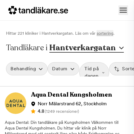
Hittar
221
klinik
er
i
Hantverkargatan
. Läs om vår
sortering
.
Tandläkare i
Hantverkargatan
Behandling
Datum
Tid på
Sort
dagen
Aqua Dental Kungsholmen
Norr Mälarstrand 62, Stockholm
4.8
(1249 recensioner)
Aqua Dental: Din tandläkare på Kungsholmen Välkommen till
Aqua Dental Kungsholmen. Du hittar vår klinik på Norr
Mälarstrand med ett centralt läge nära både Fridhemsplan och