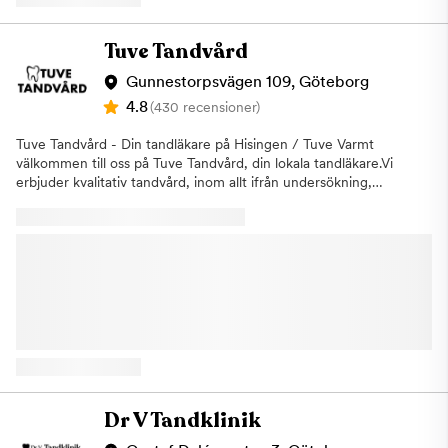
mål är att du som patient ska känna dig trygg, informerad och
implantat för att du ska känna dig trygg i din tandvård.
väl omhändertagen från första kontakten till avslutad
Dessutom är vi anslutna till Försäkringskassan och följer deras
behandling. Vi tar oss tid att lyssna, förklara och hitta den
Tuve Tandvård
ersättningsregler. Om du vill veta mer om ditt ekonomiska
behandling som passar just dina behov.Vi erbjuder bland annat:•
tandvårdsstöd kan du titta på Privattandläkarna. Vid behov
Akut tandvård• Allmän tandvård• Undersökning• Lagning•
Gunnestorpsvägen 109, Göteborg
ordnar vi även räntefria tandvårdslån. Besök Min Tandläkare i
Tandutdragning• Rotfyllning• Tandlagning• Tandblekning•
4.8
(430 recensioner)
Göteborg, Hisingen, för en komplett tandvård!
Porslinskronor• Porslinsfasader• Tandreglering• Tandimplantat•
Visdomstandskirurgi• ImplantatkirurgiVi hjälper även patienter
Tuve Tandvård - Din tandläkare på Hisingen / Tuve Varmt
med tandvårdsrädsla och gör vårt bästa för att skapa en lugn,
välkommen till oss på Tuve Tandvård, din lokala tandläkare.Vi
tydlig och trygg upplevelse vid varje besök. Vid akuta besvär
erbjuder kvalitativ tandvård, inom allt ifrån undersökning,
försöker vi erbjuda snabb hjälp och tid så snart som möjligt.Hos
tandlagning till oral kirurgi och implantat.Vi är även nischade på
Diva Tandklinik är alla leenden välkomna. Boka din tid online
estetisk tandvård.Vi talar även flytande Svenska, Turkiska,
eller kontakta oss om du har frågor inför ditt besök.
Kurdiska, Arabiska och även Litauiska för er som önskar detta!
Vår klinik i Tuve erbjuder bland
annat:AkuttiderAkuttandvårdLagningarRotfyllningTandregleringKirurg
- implantat mmTandimplantatTandblekning Vi tar hand om ditt
leende – och om digHos oss står du alltid i centrum. Vår största
önskan är att du ska känna dig trygg, sedd och väl
omhändertagen – från första kontakten till avslutad behandling.
Vi är ett engagerat team med bred kompetens och lång
erfarenhet inom tandvård, och vi brinner för att ge varje patient
den omsorg och kvalitet vi själva skulle önska. Med moderna
Dr V Tandklinik
behandlingsmetoder och ett varsamt arbetssätt skapar vi