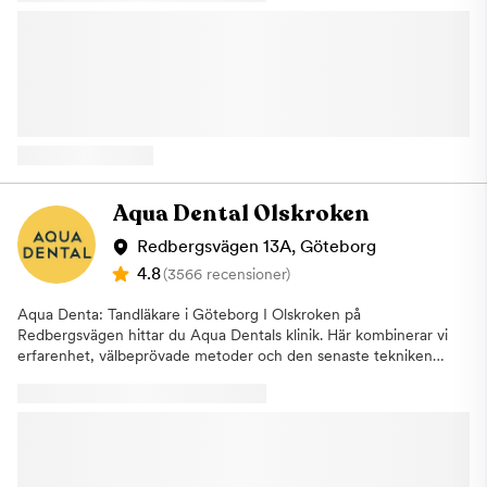
som patient ska få känslan av att befinna dig i en hotellobby
och förebyggande behandlingar till estetisk tandvård. Genom
snarare än på en traditionell tandvårdsklinik. Vi vill att våra
att kombinera erfarenhet, moderna behandlingsmetoder och
patienter ska känna sig trygga och lugna när de besöker oss. Vi
den senaste tekniken kan vi erbjuda tandvård med hög kvalitet
på Aqua Dental är stolta över att få möjlighet att visa att
och ett personligt bemötande. Vi arbetar aktivt för att göra
tandvård inte behöver se ut på ett och samma sätt. Inför ditt
tandvården mer tillgänglig. Med generösa öppettider kan du
besök Om du uteblir eller inte informerar oss om återbud minst
boka en tid som passar din vardag, och hos oss kostar det lika
24 timmar innan besöket kommer vi att debitera dig enligt
mycket att gå till tandläkaren oavsett tid på dygnet eller dag i
rådande taxa. Detta för att vi ska ha möjlighet att erbjuda tiden
veckan. Vårt mål är att fler ska ha möjlighet att ta hand om sin
till någon annan som är i akut behov av hjälp. Hitta till oss:
munhälsa genom regelbundna besök, vilket gör det lättare att
Kliniken i Karlastaden är centralt belägen på Planetgatan 8. Hit
förebygga och behandla problem i tid. På kliniken i Mölndal
Aqua Dental Olskroken
finns mycket goda förbindelser till centrala och övriga Göteborg
erbjuder vi även tillgång till specialisttandvård genom Aqua
via kollektivtrafik. Det finns flera buss- och båtlinjer som når
Dentals breda nätverk. Det innebär att vi kan hjälpa dig med
Redbergsvägen 13A, Göteborg
centrum på mindre än 10 minuter. Kommer du med bil finns det
mer avancerade behandlingar utan långa väntetider. Vi har
4.8
(3566 recensioner)
goda parkeringsmöjligheter . Varmt välkommen till Aqua Dental,
dessutom dagligen avsatta tider för dig som behöver akut
tandläkare i Karlastaden.
tandvård. Kliniken är utformad med dig som patient i fokus.
Aqua Denta: Tandläkare i Göteborg I Olskroken på
Miljön är inspirerad av en hotellobby för att skapa en lugn och
Redbergsvägen hittar du Aqua Dentals klinik. Här kombinerar vi
avslappnad känsla, vilket bidrar till en mer positiv upplevelse vid
erfarenhet, välbeprövade metoder och den senaste tekniken
ditt besök. Vi vet att tandläkarbesök inte alltid känns självklart,
för att kunna erbjuda dig tandvård av högsta kvalitet. Vi arbetar
därför lägger vi stor vikt vid att skapa en trygg och
efter principen att vi vill minimera ingreppens omfattning.
välkomnande atmosfär. Hos oss vill vi visa att tandvård kan
Därför strävar vi efter att behålla patienternas egen tandvävnad
upplevas på ett nytt sätt, där kvalitet, tillgänglighet och
så långt det går. Vi vill också att våra patienter är informerade
omtanke går hand i hand. Årlig kontroll: Så går det till För att
av behandlingarnas innebörd så att vården kan anpassas till
upprätthålla en god munhälsa är det viktigt att upprätthålla
behov och önskemål. Givetvis får du som patient