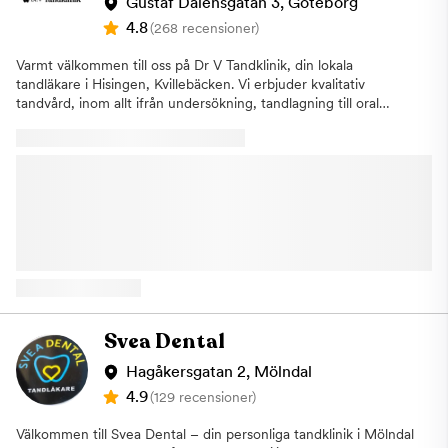
hållbara resultat – alltid med omtanke och noggrannhet. Känner
Gustaf Dalénsgatan 3, Göteborg
du oro inför tandläkarbesöket?Du är inte ensam. Många känner
4.8
(268 recensioner)
oro eller rädsla inför tandvård, och det tar vi på största allvar.
Hos oss möts du av lugn, förståelse och tålamod. Vi tar oss tid
Varmt välkommen till oss på Dr V Tandklinik, din lokala
att lyssna på dig och anpassar behandlingen helt efter dina
tandläkare i Hisingen, Kvillebäcken. Vi erbjuder kvalitativ
behov och din takt.Vill du börja med att bara träffas och prata?
tandvård, inom allt ifrån undersökning, tandlagning till oral
Boka gärna en konsultation så lär vi känna varandra i lugn och
kirurgi och implantat. Vi är även nischade på estetisk tandvård
ro. Tillsammans skapar vi en trygg och stegvis plan som känns
och skönhetsinjektioner med fillers och botulinumtoxin typ A. Vi
rätt för dig. Flexibla betalningsmöjligheterFör att göra tandvård
talar även flytande Svenska, Engelska, Bosniska, Turkiska,
mer tillgänglig samarbetar vi med Resurs Bank, Svea Bank och
Kurdiska, Arabiska, Serbokroatiska för er som önskar detta! Två
Medical finance. Det ger dig möjlighet att dela upp din
timmars kostnadsfri parkering finns utanför och vi ligger bredvid
betalning och välja en lösning som passar din ekonomi. Varmt
Swedbank Kvillebäcken.
välkommen till oss på Tuve Tandvård. Vi ligger på
Gunnestorpsvägen 109. Parkering finns utanför, och till oss går
17 bussen direkt (Kliniken ligger 10m från hållplatsen
Brunnehagen).
Svea Dental
Hagåkersgatan 2, Mölndal
4.9
(129 recensioner)
Välkommen till Svea Dental – din personliga tandklinik i Mölndal