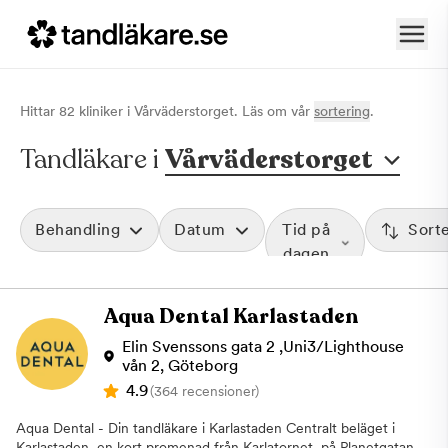
Hittar
82
klinik
er
i
Vårväderstorget
. Läs om vår
sortering
.
Tandläkare i
Vårväderstorget
Behandling
Datum
Tid på
Sort
dagen
Aqua Dental Karlastaden
Elin Svenssons gata 2 ,Uni3/Lighthouse
vån 2, Göteborg
4.9
(364 recensioner)
Aqua Dental - Din tandläkare i Karlastaden Centralt beläget i
Karlastaden, en kort promenad från Karlatornet, på Planetgatan