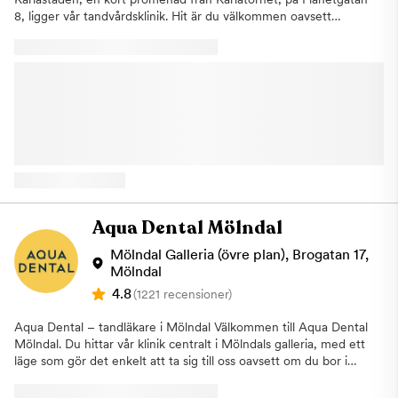
8, ligger vår tandvårdsklinik. Hit är du välkommen oavsett
tandvårdsrelaterade problem. Vi har ett brett utbud av
behandlingar och erbjuder professionell tandvård av högsta
kvalitet. Vi på Aqua Dental arbetar efter målsättningen att göra
tandvården mer tillgänglig och på så sätt få fler att besöka
tandläkaren regelbundet. Därför tycker vi att det ska vara
enkelt att gå till tandläkaren. Med hjälp av passion, tillgänglighet
och kvalitet vill vi erbjuda dig som patient Sveriges tryggaste,
men också bästa, tandvård. På kliniken i Karlastaden har vi ett
brett tandvårdsutbud. Vi erbjuder allmäntandvård,
förebyggande åtgärder, estetiska behandlingar och viss
specialisttandvård. Dessutom har vi tider avsatta för att hjälpa
patienter som drabbats av akuta besvär. Vi på kliniken i
Aqua Dental Mölndal
Karlastaden har tillgång till Aqua Dentals omfattande
specialistkunskap och kommer därför kunna hjälpa dig oavsett
Mölndal Galleria (övre plan), Brogatan 17,
tandvårdsbehov, utan långa väntetider och externa remisser.
Mölndal
Här kombinerar vi välbeprövade metoder med våra tandläkares
4.8
(1221 recensioner)
erfarenhet och kunskap tillsammans med den senaste tekniken
för att kunna erbjuda dig den bästa möjliga tandvården. Vi
Aqua Dental – tandläkare i Mölndal Välkommen till Aqua Dental
arbetar exempelvis nästintill enbart med digitala avtryck och
Mölndal. Du hittar vår klinik centralt i Mölndals galleria, med ett
skanning, något som är bra både för oss som vårdgivare och för
läge som gör det enkelt att ta sig till oss oavsett om du bor i
dig som patient. Kliniken i Karlastaden är framtagen i enlighet
Mölndal eller Göteborgsområdet. Hos oss erbjuder vi ett brett
med Aqua Dentals moderna klinikkoncept. Tanken är att du
utbud av tandvård och hjälper dig med allt från allmäntandvård