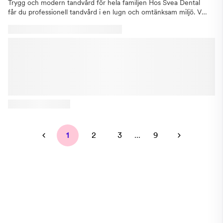
Trygg och modern tandvård för hela familjen Hos Svea Dental
får du professionell tandvård i en lugn och omtänksam miljö. Vi
finns i hjärtat av Mölndal och erbjuder allt från förebyggande
kontroller till avancerade behandlingar som tandimplantat,
Invisalign och estetisk tandvård. Vi kombinerar gedigen
erfarenhet med den senaste tekniken – alltid med fokus på din
trygghet, komfort och långsiktiga munhälsa. Där omtanke
möter kompetens Vi vet att varje patient är unik. Därför lyssnar
vi alltid på dina behov och anpassar behandlingen därefter. Vårt
engagerade team av tandläkare och tandsköterskor arbetar
tillsammans för att du ska känna dig sedd, förstådd och väl
omhändertagen – oavsett om du kommer på en vanlig
undersökning eller behöver akut hjälp. Din tandhälsa – vår
prioritet Vi tror på förebyggande vård som grund för ett friskt
1
2
3
...
9
leende. Genom regelbundna kontroller, tydlig rådgivning och
individuell uppföljning hjälper vi dig att behålla en god munhälsa
livet ut. Välkommen att boka din tid hos Svea Dental – din
tandläkare i Mölndal. Tillsammans skapar vi förutsättningar för
ett friskt och vackert leende.