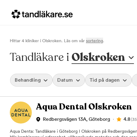
Hittar
4
klinik
er
i
Olskroken
. Läs om vår
sortering
.
Tandläkare i
Olskroken
Behandling
Datum
Tid på dagen
Akut tandvård
Morgon
Aqua Dental Olskroken
Vid värk, olyckor och akuta besvär
Före klockan 09
Rensa
Basundersökning
Förmiddag
Grundlig kontroll av tänder och tandkött
Klockan 09:00 - 
4.8
Redbergsvägen 13A, Göteborg
(35
Hygienistbehandling
Eftermiddag
Professionell rengöring och puts
Klockan 12:00 - 1
Aqua Denta: Tandläkare i Göteborg I Olskroken på Redbergsvägen h