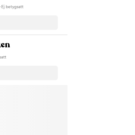
-
Ej betygsatt
ken
satt