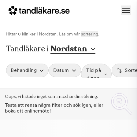
Hittar
0
klinik
er
i
Nordstan
. Läs om vår
sortering
.
Tandläkare i
Nordstan
Behandling
Datum
Tid på
Sort
dagen
Oops, vi hittade inget som matchar din sökning.
Testa att rensa några filter och sök igen, eller
boka ett onlinemöte!