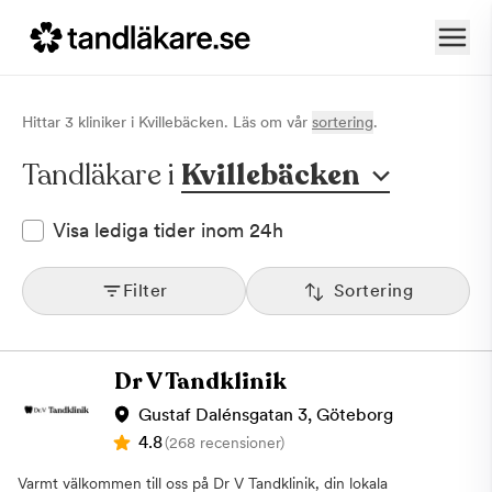
Hittar
3
klinik
er
i
Kvillebäcken
. Läs om vår
sortering
.
Tandläkare i
Kvillebäcken
Visa lediga tider inom 24h
Filter
Sortering
Dr V Tandklinik
Gustaf Dalénsgatan 3, Göteborg
4.8
(268 recensioner)
Varmt välkommen till oss på Dr V Tandklinik, din lokala