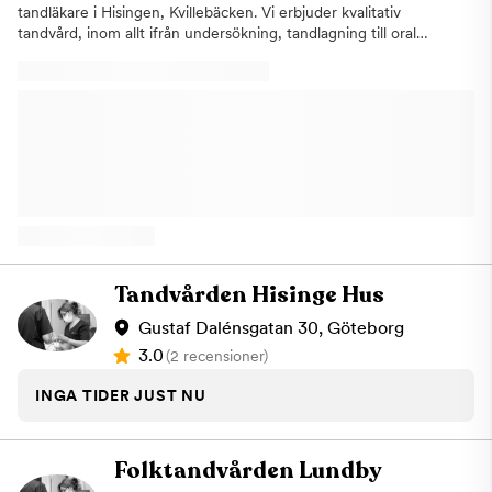
tandläkare i Hisingen, Kvillebäcken. Vi erbjuder kvalitativ
tandvård, inom allt ifrån undersökning, tandlagning till oral
kirurgi och implantat. Vi är även nischade på estetisk tandvård
och skönhetsinjektioner med fillers och botulinumtoxin typ A. Vi
talar även flytande Svenska, Engelska, Bosniska, Turkiska,
Kurdiska, Arabiska, Serbokroatiska för er som önskar detta! Två
timmars kostnadsfri parkering finns utanför och vi ligger bredvid
Swedbank Kvillebäcken.
Tandvården Hisinge Hus
Gustaf Dalénsgatan 30, Göteborg
3.0
(2 recensioner)
INGA TIDER JUST NU
Folktandvården Lundby