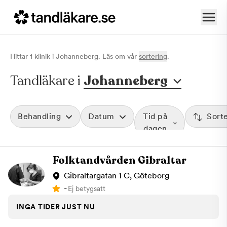
Hittar
1
klinik
i
Johanneberg
. Läs om vår
sortering
.
Tandläkare i
Johanneberg
Behandling
Datum
Tid på
Sort
dagen
Folktandvården Gibraltar
Gibraltargatan 1 C, Göteborg
-
Ej betygsatt
INGA TIDER JUST NU