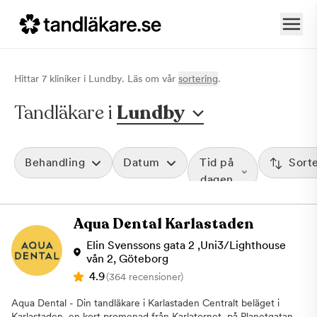
Hittar
7
klinik
er
i
Lundby
. Läs om vår
sortering
.
Tandläkare i
Lundby
Behandling
Datum
Tid på
Sort
dagen
Aqua Dental Karlastaden
Elin Svenssons gata 2 ,Uni3/Lighthouse
vån 2, Göteborg
4.9
(364 recensioner)
Aqua Dental - Din tandläkare i Karlastaden Centralt beläget i
Karlastaden, en kort promenad från Karlatornet, på Planetgatan