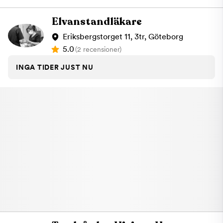
allmän tandvård, akuttandvård och specialisttandvård.
Tandvårdspersonalen på Kyrkbytorget har lång erfarenhet av
Elvanstandläkare
tandvård för både vuxna och barn samt även av
tandvårdsrädda. Med denna breda kompetens på en och
Eriksbergstorget 11, 3tr, Göteborg
samma klinik får du som patient den behandling som passar just
5.0
(2 recensioner)
för dig. Det är lätt att hitta hit, sväng förbi efter jobbet eller när
du får en lucka i vardagen. Tryggt för tandvårdsrädda Du som
INGA TIDER JUST NU
känner rädsla inför besöket får mer än gärna kontakta oss för
att diskutera tandvårdsfrågor, specifika behandlingar samt hur
du kan förbereda dig inför tandläkarbesöket. Vår omtänksamma
tandvårdspersonal svarar på alla dina frågor och funderingar. Vi
på Primärtandvården erbjuder farmiljetider Till skillnad från
många andra har vi nöjet att behandla även barn. Ditt
tandläkarbesök ska vara smidigt och enkelt och vi erbjuder
därför familjetider. Boka gärna en familjetid så kan alla vara hos
tandläkaren samtidigt så blir det mer tid över till allt annat roligt
som man också vill hinna med. Hos oss kan du få upp till två års
garanti på dina behandlingar. Du får ett skriftligt kostnadsförslag
innan din behandling hos din tandläkare eller tandhygienist och
naturligtvis är vi anslutna till Försäkringskassan. Varmt
välkommentill vår klinik i Göteborg. Vi ser fram emot att hjälpa
dig!