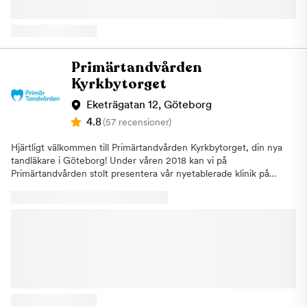
till din tandhälsa och dina önskemål kan vi skräddarsy en
behandlingsplan som passar just dig. Materialgaranti och
försäkring Vi lämnar två års materialgaranti på kronor, broar och
implantat för att du ska känna dig trygg i din tandvård.
Dessutom är vi anslutna till Försäkringskassan och följer deras
Primärtandvården
ersättningsregler. Om du vill veta mer om ditt ekonomiska
Kyrkbytorget
tandvårdsstöd kan du titta på Privattandläkarna. Vid behov
ordnar vi även räntefria tandvårdslån. Besök Min Tandläkare i
Eketrägatan 12, Göteborg
Göteborg, Hisingen, för en komplett tandvård!
4.8
(57 recensioner)
Hjärtligt välkommen till Primärtandvården Kyrkbytorget, din nya
tandläkare i Göteborg! Under våren 2018 kan vi på
Primärtandvården stolt presentera vår nyetablerade klinik på
Kyrkbytorget i Göteborg. Efter långa förhandlingar och stort
engagemang har vi tagit över Folktandvårdens lokaler på
Kyrkbytorget. Här erbjuds allt inom allmän tandvård samt akut-
och estetisk tandvård för hela familjen. Med lång erfarenhet,
god tillgänglighet och stort fokus på patientens behov är vi det
givna valet för dig som bor eller arbetar vid Kyrkbytorget! Vår
klinik Vi har en modern och nyrenoverad klinik på Eketrägatan
12 i Göteborg, med goda förbindelser genom kollektivtrafik. Vi
kan erbjuda dig som väljer att ta bil fri parkering. Hos
Primärtandvården på Kyrkbytorget i Göteborg har du nära till