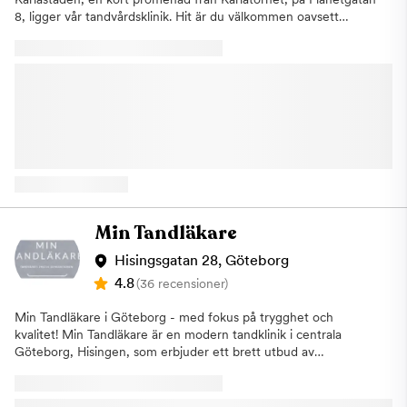
8, ligger vår tandvårdsklinik. Hit är du välkommen oavsett
tandvårdsrelaterade problem. Vi har ett brett utbud av
behandlingar och erbjuder professionell tandvård av högsta
kvalitet. Vi på Aqua Dental arbetar efter målsättningen att göra
tandvården mer tillgänglig och på så sätt få fler att besöka
tandläkaren regelbundet. Därför tycker vi att det ska vara
enkelt att gå till tandläkaren. Med hjälp av passion, tillgänglighet
och kvalitet vill vi erbjuda dig som patient Sveriges tryggaste,
men också bästa, tandvård. På kliniken i Karlastaden har vi ett
brett tandvårdsutbud. Vi erbjuder allmäntandvård,
förebyggande åtgärder, estetiska behandlingar och viss
specialisttandvård. Dessutom har vi tider avsatta för att hjälpa
patienter som drabbats av akuta besvär. Vi på kliniken i
Min Tandläkare
Karlastaden har tillgång till Aqua Dentals omfattande
specialistkunskap och kommer därför kunna hjälpa dig oavsett
Hisingsgatan 28, Göteborg
tandvårdsbehov, utan långa väntetider och externa remisser.
4.8
(36 recensioner)
Här kombinerar vi välbeprövade metoder med våra tandläkares
erfarenhet och kunskap tillsammans med den senaste tekniken
Min Tandläkare i Göteborg - med fokus på trygghet och
för att kunna erbjuda dig den bästa möjliga tandvården. Vi
kvalitet! Min Tandläkare är en modern tandklinik i centrala
arbetar exempelvis nästintill enbart med digitala avtryck och
Göteborg, Hisingen, som erbjuder ett brett utbud av
skanning, något som är bra både för oss som vårdgivare och för
tandvårdstjänster för både vuxna och barn. Nedan följer en lista
dig som patient. Kliniken i Karlastaden är framtagen i enlighet
över behandlingar som vi utför:Allmän tandvård: regelbundna
med Aqua Dentals moderna klinikkoncept. Tanken är att du
tandundersökningar, tandrengöring, fyllningar, rotbehandlingar