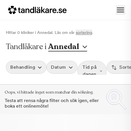
Hittar
0
klinik
er
i
Annedal
. Läs om vår
sortering
.
Tandläkare i
Annedal
Behandling
Datum
Tid på
Sort
dagen
Oops, vi hittade inget som matchar din sökning.
Testa att rensa några filter och sök igen, eller
boka ett onlinemöte!