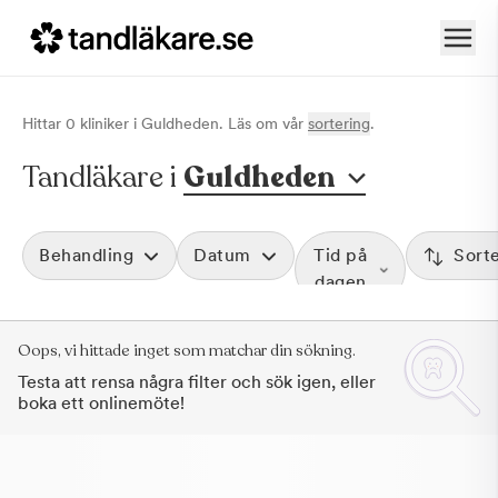
Hittar
0
klinik
er
i
Guldheden
. Läs om vår
sortering
.
Tandläkare i
Guldheden
Behandling
Datum
Tid på
Sort
dagen
Oops, vi hittade inget som matchar din sökning.
Testa att rensa några filter och sök igen, eller
boka ett onlinemöte!