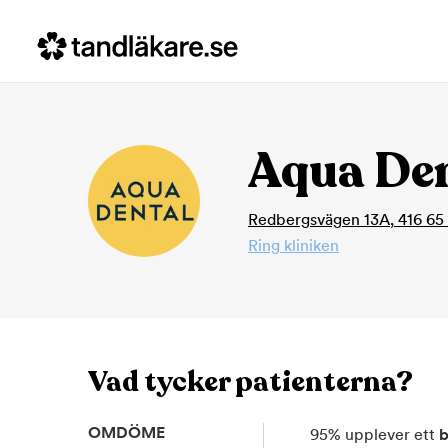
Aqua Den
Redbergsvägen 13A
,
416 65
Ring kliniken
Vad tycker patienterna?
OMDÖME
95
%
upplever ett
b