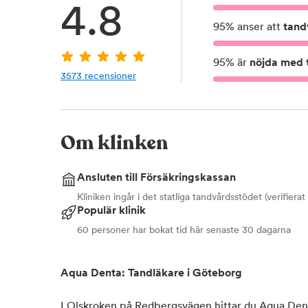
4.8
95
%
anser att
tand
95
%
är
nöjda med t
3573
recensioner
Om klinken
Ansluten till Försäkringskassan
Kliniken ingår i det statliga tandvårdsstödet (verifiera
Populär klinik
60 personer har bokat tid här senaste 30 dagarna
Aqua Denta: Tandläkare i Göteborg
I Olskroken på Redbergsvägen hittar du Aqua Denta