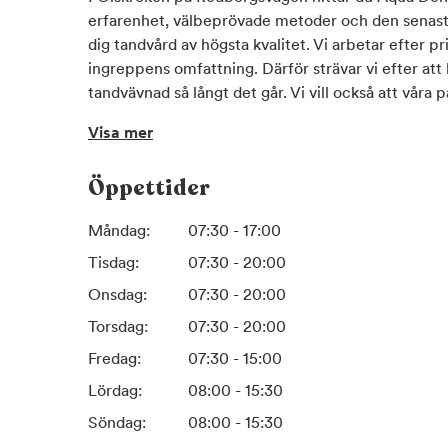
erfarenhet, välbeprövade metoder och den senaste
dig tandvård av högsta kvalitet. Vi arbetar efter pr
ingreppens omfattning. Därför strävar vi efter att
tandvävnad så långt det går. Vi vill också att våra 
behandlingarnas innebörd så att vården kan anpass
Visa mer
Givetvis får du som patient kostnadsförslag på vår
erbjuder vi allmän-, förebyggande-, estetisk- och
Öppettider
På våra kliniker har vi även avsatta tider för pati
Måndag:
07:30 - 17:00
om du inte hittar en tid som passar så kommer vi a
Tisdag:
07:30 - 20:00
Så går en basundersökning till:
Onsdag:
07:30 - 20:00
I en basundersökning hos oss på Aqua Dental ingå
Torsdag:
07:30 - 20:00
munhålan. Behandlaren går igenom tänder och tandk
skador eller andra tecken som kan visa på sjukdom
Fredag:
07:30 - 15:00
tandläkaren efter plack, karies, inflammerat tandkö
Lördag:
08:00 - 15:30
tandköttet. Det ingår även fyra röntgenbilder i u
Söndag:
08:00 - 15:30
kompletterar undersökningen och skapar en möjlig