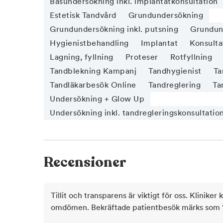
Basundersökning inkl. implantatkonsultation
Estetisk Tandvård
Grundundersökning
Grundundersökning inkl. putsning
Grundund
Hygienistbehandling
Implantat
Konsulta
Lagning, fyllning
Proteser
Rotfyllning
Tandblekning Kampanj
Tandhygienist
Ta
Tandläkarbesök Online
Tandreglering
Ta
Undersökning + Glow Up
Undersökning inkl. tandregleringskonsultatio
Recensioner
Tillit och transparens är viktigt för oss. Kliniker 
omdömen. Bekräftade patientbesök märks som ‘ve