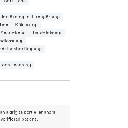
Bettskena
ersökning inkl. rengörning
tion
Käkkirurgi
Snarkskena
Tandblekning
ndlossning
ndstensborttagning
n och scanning
kan aldrig ta bort eller ändra
rifierad patient’.