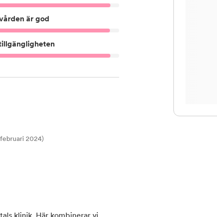
vården är god
illgängligheten
t februari 2024)
ls klinik. Här kombinerar vi