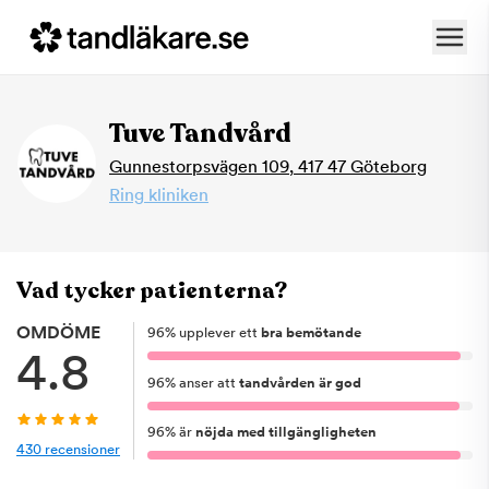
Tuve Tandvård
Gunnestorpsvägen 109
,
417 47
Göteborg
Ring kliniken
Vad tycker patienterna?
OMDÖME
96
%
upplever ett
bra bemötande
4.8
96
%
anser att
tandvården är god
96
%
är
nöjda med tillgängligheten
430
recensioner