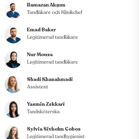
känns rätt för dig.
Ramazan Akgun
Tandläkare och Klinikchef
Flexibla betalningsmöjligheter
Emad Baker
För att göra tandvård mer tillgänglig samarbetar vi med
Legitimerad tandläkare
Resurs Bank, Svea Bank och Medical finance. Det ger dig
möjlighet att dela upp din betalning och välja en lösning
Nur Mousa
som passar din ekonomi.
Legitimerad tandläkare
Varmt välkommen till oss på Tuve Tandvård. Vi ligger på
Shadi Khanahmadi
Gunnestorpsvägen 109. Parkering finns utanför, och till
Assistent
oss går 17 bussen direkt (Kliniken ligger 10m från
hållplatsen Brunnehagen).
Yasmin Zekkari
Tandsköterska
Sylvia Sivholm Cobos
Legitimerad tandhygienist