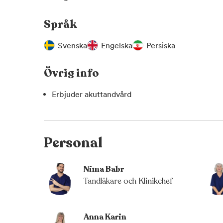
Språk
Svenska
Engelska
Persiska
Övrig info
Erbjuder akuttandvård
Personal
Nima Babr
Tandläkare och Klinikchef
Anna Karin