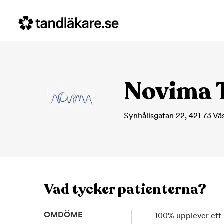
Novima T
Synhållsgatan 22
,
421 73
Vä
Vad tycker patienterna?
OMDÖME
100
%
upplever ett