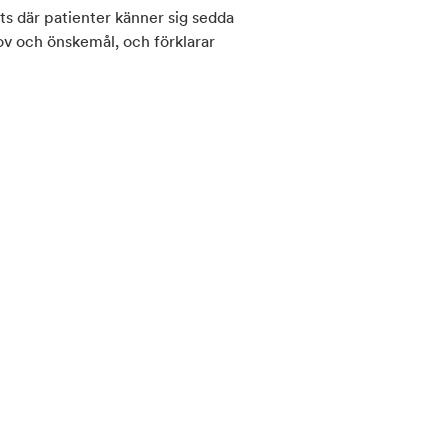
ts där patienter känner sig sedda
hov och önskemål, och förklarar
patienter. Genom regelbunden
t behålla en frisk mun hela livet.
er på Synhållsgatan 22 i Västra
al röntgen, intraorala kameror och
 verktyg för behandlingsplanering
 och full spårbarhet för din