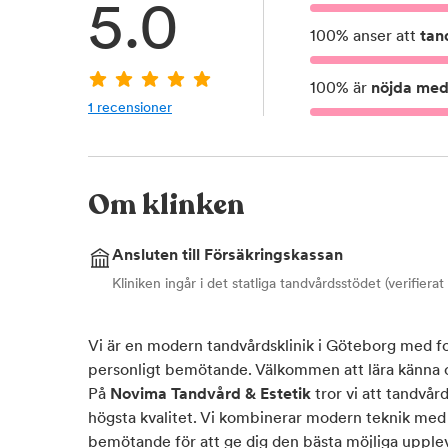
5.0
100
%
anser att
tan
100
%
är
nöjda med 
1
recensioner
Om klinken
Ansluten till Försäkringskassan
Kliniken ingår i det statliga tandvårdsstödet (verifiera
Vi är en modern tandvårdsklinik i Göteborg med fo
personligt bemötande. Välkommen att lära känna 
På
Novima Tandvård & Estetik
tror vi att tandvård
högsta kvalitet. Vi kombinerar modern teknik med
bemötande för att ge dig den bästa möjliga upple