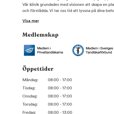
Vår klinik grundades med visionen att skapa en pla
och förstådda. Vi tar oss tid att lyssna på dina be
alltid tydligt vilka behandlingsalternativ som finns.
Visa mer
Vi strävar efter långsiktiga relationer med våra 
uppföljning och förebyggande vård hjälper vi dig at
Medlemskap
Novima Tandvård & Estetik
ligger i moderna lokal
Frölunda, Göteborg. Kliniken är utrustad med digit
moderna behandlingsenheter. Vi använder digitala
och journalföring, vilket ger precision i diagnostik
trygghet.
Öppettider
Måndag:
08:00 - 17:00
Tisdag:
08:00 - 17:00
Onsdag:
08:00 - 17:00
Torsdag:
08:00 - 17:00
Fredag:
08:00 - 13:00