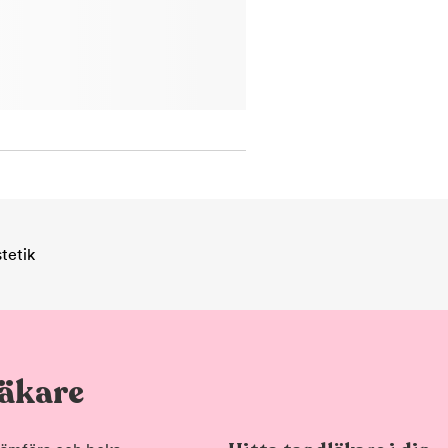
tetik
läkare