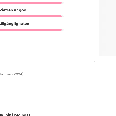
vården är god
illgängligheten
t februari 2024)
klinik i Mölndal