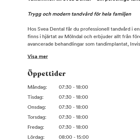
Trygg och modern tandvård för hela familjen
Hos Svea Dental får du professionell tandvård i e
finns i hjärtat av Mölndal och erbjuder allt från fö
avancerade behandlingar som tandimplantat, Invisa
Vi kombinerar gedigen erfarenhet med den senaste
Visa mer
din trygghet, komfort och långsiktiga munhälsa.
Öppettider
Där omtanke möter kompetens
Måndag:
07:30 - 18:00
Vi vet att varje patient är unik. Därför lyssnar vi 
behandlingen därefter. Vårt engagerade team av t
Tisdag:
07:30 - 18:00
arbetar tillsammans för att du ska känna dig sedd
Onsdag:
07:30 - 18:00
oavsett om du kommer på en vanlig undersökning e
Torsdag:
07:30 - 18:00
Din tandhälsa – vår prioritet
Fredag:
07:30 - 18:00
Lördag:
08:00 - 15:00