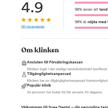
4.9
98
%
anser att
tand
98
%
är
nöjda med t
131
recensioner
Om klinken
Ansluten till Försäkringskassan
Kliniken ingår i det statliga tandvårdsstödet (verifiera
Tillgänglighetsanpassad
Kliniken har en tillgänglighetsanpassad framkomlighet
Populär klinik
33 personer har bokat tid här senaste 30 dagarna
Välkommen till Svea Dental – din personliga tand