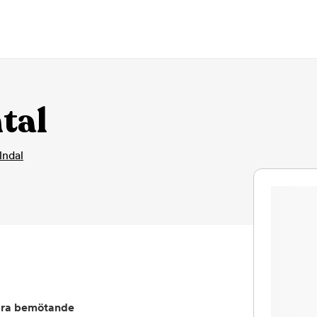
tal
ndal
ra bemötande