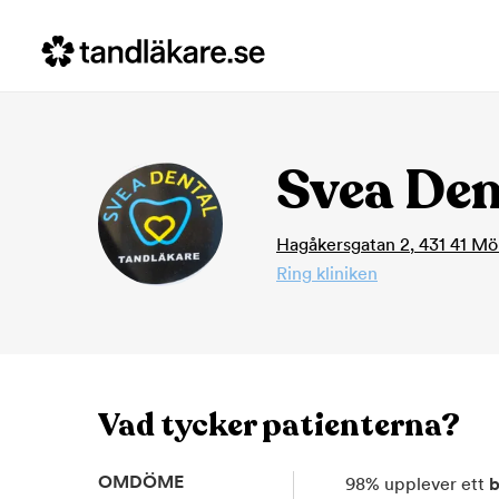
Svea Den
Hagåkersgatan 2
,
431 41
Möl
Ring kliniken
Vad tycker patienterna?
OMDÖME
98
%
upplever ett
b