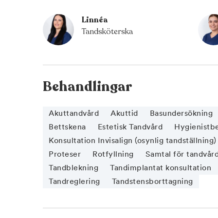
Linnéa
Tandsköterska
Behandlingar
Akuttandvård
Akuttid
Basundersökning
Bettskena
Estetisk Tandvård
Hygienistb
Konsultation Invisalign (osynlig tandställning)
Proteser
Rotfyllning
Samtal för tandvår
Tandblekning
Tandimplantat konsultation
Tandreglering
Tandstensborttagning