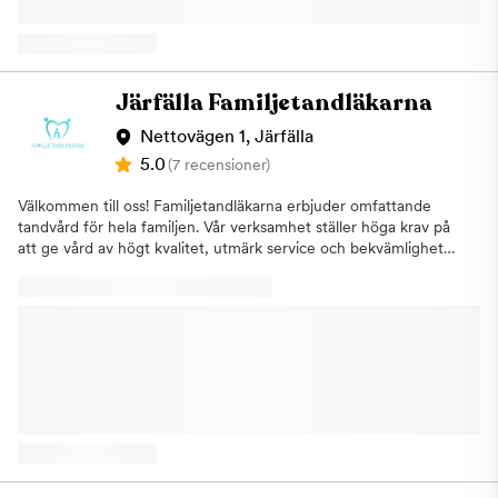
Järfälla Familjetandläkarna
Nettovägen 1, Järfälla
5.0
(7 recensioner)
Välkommen till oss! Familjetandläkarna erbjuder omfattande
tandvård för hela familjen. Vår verksamhet ställer höga krav på
att ge vård av högt kvalitet, utmärk service och bekvämlighet
för patienten. På kliniken utförs alltifrån enklare lagningar till
avancerat implantat och tandkirurgi. Värmt välkomna! Vår filosofi
Familjetandläkarna erbjuder tandvård för alla. Vi kombinerar
modern teknik och extraordinär service med hög kompetens
för att ge dig den bästa upplevelsen av ditt tandläkarbesök. Vi
har utformat vår klinik med våra patienter i åtanke och har
skapat en plats där våra patienter kan få kvalité på tandvården
samt att känna sig bekväma, trygga och välkomnande. Vår
vision är att ge vård som kommer att vara i ditt bästa intresse
idag och under de kommande åren. Tack vare våra erfarna
tandläkare och tandhygienister är ditt leende i säkra händer.