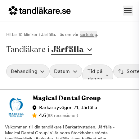
Hittar
10
klinik
er
i
Järfälla
. Läs om vår
sortering
.
Tandläkare i
Järfälla
Behandling
Datum
Tid på
Sort
dagen
Magical Dental Group
Barkarbyvägen 71, Järfälla
4.6
(88 recensioner)
Välkommen till din tandläkare i Barkarbystaden, Järfälla -
Magical Dental Group! Vi är norra Stockholms största
tandläkarklinik i Barkarby, Järfälla, även beläget nära