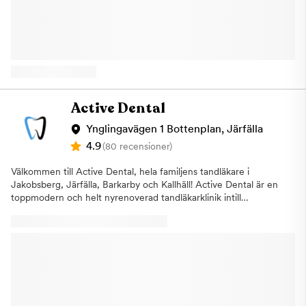
alla. Några av behandlingarna som vi utför
är:AllmäntandvårdEstetisk
tandvårdImplantatbehandlingarTandblekningAkuttandvårdBarn-
och ungdomstandvårdRotfyllningar under
mikroskopLagningarSkal fasaderKronor och broar Vi är anslutna
till Försäkringskassan. Varmt välkommen till oss på Tandea
Barkarby i Järfälla för att få den tandvård du förtjänar!
Active Dental
Ynglingavägen 1 Bottenplan, Järfälla
4.9
(80 recensioner)
Välkommen till Active Dental, hela familjens tandläkare i
Jakobsberg, Järfälla, Barkarby och Kallhäll! Active Dental är en
toppmodern och helt nyrenoverad tandläkarklinik intill
Jakobsbergs centrum på Ynglingavägen 1 i Järfälla. Precis
utanför Jakobsbergs pendeltågsstation ligger vår trivsamma
klinik med den senaste utrustningen och tekniken. Här
välkomnas hela familjen. Vi erbjuder behandlingar som:Akut
tandvård, vid akuta tandproblem som tandvärk eller
tandskadorTandimplantat, vid förlust av en eller flera tänder
Rotfyllning, när tandens nerver blivit infekterade eller
blottlagdaTandreglering, (Invisalign – osynlig tandställning). Just