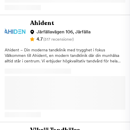
nu erbjuder vi kostnadsfri konsultation samt 15% rabatt på
tandreglering.Tandblekning, vi gör missfärgade och gula tänder
till vita tänderKronor och broar, när en tand som har blivit så
pass skadad att en vanlig fyllning inte bedöms som tillräckligt
Ahident
hållbarLagning och fyllningUndersökningar Vi erbjuder
allmäntandvård för vuxna och barn med specialistkompetens
Järfällavägen 106, Järfälla
vid behov, implantatbehandlingar och estetisk tandvård. Vi
4.7
(517 recensioner)
prioriterar ditt välbefinnande och ser fram emot att hjälpa dig
med din tandvård. Har du tandvårdsrädsla? Det är inte ovanligt
Ahident – Din moderna tandklinik med trygghet i fokus
att känna oro eller obehag inför ett tandläkarbesök. Vi på Active
Välkommen till Ahident, en modern tandklinik där din munhälsa
Dental i Jakobsberg har många års erfarenhet med att ta hand
alltid står i centrum. Vi erbjuder högkvalitativ tandvård för hela
om tandvårdsrädda. Hos oss får du ett tryggt, personligt och
familjen – med fokus på trygghet, tillgänglighet och långsiktiga
professionellt bemötande. Genom att vi genomför ett samtal i
resultat.Vårt erfarna team av tandläkare, tandhygienister och
en lugn och hemtrevlig miljö hjälper vi dig att bli av med din
tandsköterskor använder den senaste tekniken för att ge dig en
tandvårdsrädsla. Alla behandlingar genomförs helt på dina
trygg och smärtfri behandling, oavsett om du behöver en
villkor. Du är varmt välkommen till oss på Active Dental på
rutinundersökning eller mer avancerad vård. Våra behandlingar
Ynglingavägen 1 BV i Jakobsberg, Järfälla. Vi ser frame mot att
inkluderar: Allmäntandvård & förebyggande tandvårdEstetisk
hjälpa dig. 3 timmars fri parkering i parkeringshuset dessutom!
tandvård (blekning, skalfasader, tandreglering)Implantat och
Vi är din tandläkare i Jakobsberg, Barkarby, Kallhäll, Viksjö,
protetikAkuttandvård med korta väntetiderTandhygien &
Kungsängen, Bro, Hässelby, Vällingby, Järfälla.
rådgivning för långvarig munhälsa Vi finns i Järfälla med centralt
läge och generösa öppettider för att passa din vardag/helg.Hos
oss möts du av ett varmt bemötande och en lugn miljö – vi tar
oss tid att lyssna och anpassar varje behandling efter dina