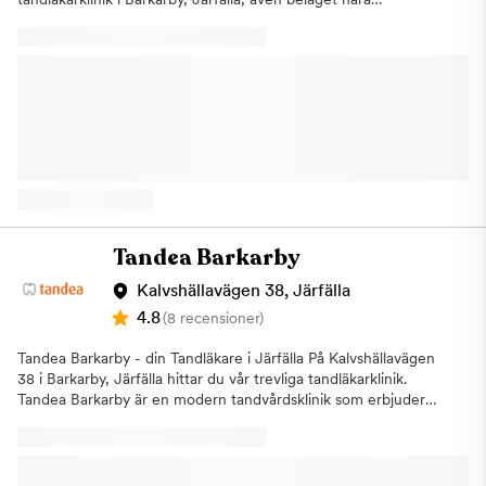
Jakobsberg, Kallhäll och Viksjö. Vi har 8 behandlingsrum och
erbjuder all typ av tandvård under ett och samma tak. Våra fem
tandläkare har alla över 20 års erfarenhet i branschen. Magical
Dental Group i Järfälla
erbjuder:TandundersökningTandimplantatTandregleringEstetisk
tandvårdRotfyllningTandborttagningBroar och
kronorBettskenaDelprotesAkuttider Om oss Modern, centralt
belägen och trevlig tandläkarpraktik i Barkarbystaden, Järfälla.
Hit är hela familjen välkommen. Även du som bor i Jakobsberg,
Kallhäll eller Viksjö kan du enkelt ta dig till oss för att få
professionell tandvård. Vi tar även emot tandvårdsrädda i vår
lugna och stressfria miljö. Vi erbjuder allmäntandvård, tar emot
Tandea Barkarby
akuta patienter och utför estetisk tandvård. Vi gör också
implantat och erbjuder konsultation. Har du frågor kring
Kalvshällavägen 38, Järfälla
tandvård eller munhygien är du alltid välkommen att kontakta
4.8
(8 recensioner)
oss med dina funderingar. Vi talar flera språk och hoppas att vi
kan hjälpa dig. Fri parkering i tre timmar finns vid Ica Maxi, 200
Tandea Barkarby - din Tandläkare i Järfälla På Kalvshällavägen
m bort från kliniken. Varmt välkomna till vår klinik på
38 i Barkarby, Järfälla hittar du vår trevliga tandläkarklinik.
Barkarbyvägen 71 i Barkarby, Järfälla!
Tandea Barkarby är en modern tandvårdsklinik som erbjuder
högkvalitativ och prisvärd tandvård för hela familjen. Kliniken
har erfarna tandläkare som utför allmän- och specialisttandvård
för att möta varje patients unika behov. Vi erbjuder även
förmånliga priser och avtal för att göra tandvård tillgänglig för