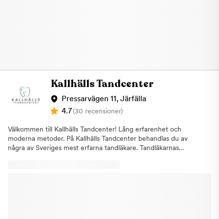
Kallhälls Tandcenter
Pressarvägen 11, Järfälla
4.7
(30 recensioner)
Välkommen till Kallhälls Tandcenter! Lång erfarenhet och
moderna metoder. På Kallhälls Tandcenter behandlas du av
några av Sveriges mest erfarna tandläkare. Tandläkarnas
kunskap och kompetens kombineras med väl beprövade
metoder. Med den senaste tekniken och ett personligt
bemötande gör vi allt för att leverera bästa möjliga resultat. Vi
vill att du ska trivas här; att du ska känna dig som vår viktigaste
patient. Och du ska vara trygg, vare sig du kommer för din
årliga kontroll eller ett mer avancerat ingrepp.