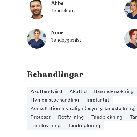
Abbe
Tandläkare
Noor
Tandhygienist
Behandlingar
Akuttandvård
Akuttid
Basundersökning
Hygienistbehandling
Implantat
Konsultation Invisalign (osynlig tandställning)
Proteser
Rotfyllning
Tandblekning
Ta
Tandlossning
Tandreglering