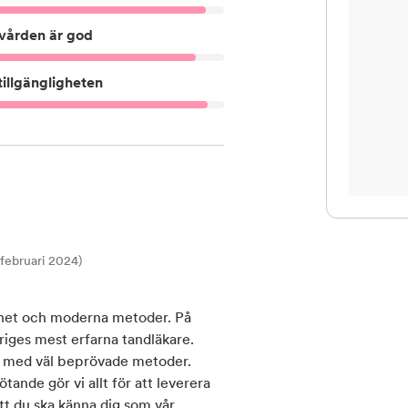
vården är god
illgängligheten
t februari 2024)
nhet och moderna metoder. På
riges mest erfarna tandläkare.
 med väl beprövade metoder.
ande gör vi allt för att leverera
 att du ska känna dig som vår