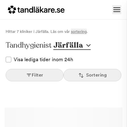
Hittar
7
klinik
er
i
Järfälla
. Läs om vår
sortering
.
Tandhygienist
Järfälla
Visa lediga tider inom 24h
Filter
Sortering