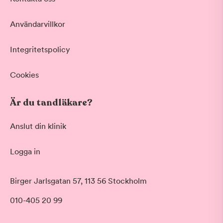
Vid värk, olyckor och akuta besvär
Basundersökning
Användarvillkor
Grundlig kontroll av tänder och tandkött
Hygienistbehandling
Professionell rengöring och puts
Integritetspolicy
Tandblekning
Skonsam blekning för vitare tänder
Cookies
Visa fler
Är du tandläkare?
Datum
Anslut din klinik
Logga in
Tid på dagen
Morgon
Birger Jarlsgatan 57, 113 56 Stockholm
Före klockan 09:00
010-405 20 99
Förmiddag
Klockan 09:00 - 12:00