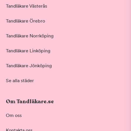
Tandläkare Västerås
Tandläkare Örebro
Tandläkare Norrköping
Tandläkare Linköping
Tandläkare Jönköping
Se alla städer
Om Tandläkare.se
Behandling
Om oss
Akut tandvård
Kontakta oss