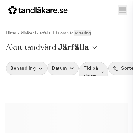
Hittar
7
klinik
er
i
Järfälla
. Läs om vår
sortering
.
Akut tandvård
Järfälla
Behandling
Datum
Tid på
Sort
dagen