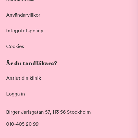
Användarvillkor
Integritetspolicy
Cookies
Är du tandläkare?
Anslut din klinik
Logga in
Akut tandvård
Birger Jarlsgatan 57, 113 56 Stockholm
Vid värk, olyckor och akuta besvär
Morgon
010-405 20 99
Basundersökning
Före klockan 09:00
Grundlig kontroll av tänder och tandkött
Förmiddag
Hygienistbehandling