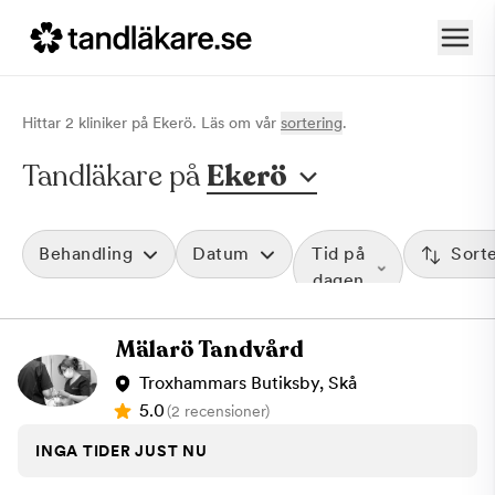
Hittar
2
klinik
er
på
Ekerö
. Läs om vår
sortering
.
Tandläkare på
Ekerö
Behandling
Datum
Tid på
Sort
dagen
Mälarö Tandvård
Troxhammars Butiksby, Skå
5.0
(2 recensioner)
INGA TIDER JUST NU