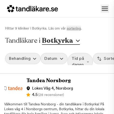
Hittar
9
klinik
er
i
Botkyrka
. Läs om vår
sortering
.
Tandläkare i
Botkyrka
Behandling
Datum
Tid på
Sort
dagen
Tandea Norsborg
Lokes Väg 4, Norsborg
4.5
(28 recensioner)
Välkommen till Tandea Norsborg - din tandläkare i Botkyrka! På
Lokes väg 4 i Norsborgs centrum, Botkyrka, hittar du din lokala
tandläkare för hela familjen i lugna, ljusa och trtivsamma lokaler.