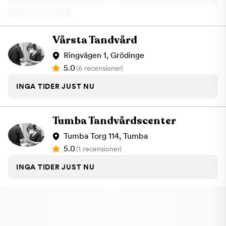
samt snabbare hjälp med exempelvis trasiga bettskenor, kronor
eller proteser. Vi utför proteslagning inom 24 timmar! Vi talar
flera språk - svenska, engelska, arabiska, syrianska, serbiska,
grekiska, persiska, turkiska, finska, ryska, azerbajdzjanska och
Vårsta Tandvård
polska. Vi är anslutna till Försäkringskassan och du är
välkommen till oss både med och utan remiss. Vi välkomnar
Ringvägen 1, Grödinge
även tandläkare att skicka remisser för CBCT samt
5.0
(6 recensioner)
behandlingar inom käkkirurgi (specialisttandvård), aligners och
sömnapné.
INGA TIDER JUST NU
Tumba Tandvårdscenter
Tumba Torg 114, Tumba
5.0
(1 recensioner)
INGA TIDER JUST NU