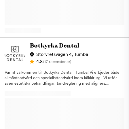
anslutna till Försäkringskassan. Vill du boka tid eller bara fråga
om något?Tveka inte att kontakta oss!
Botkyrka Dental
Storvretsvägen 4, Tumba
4.8
(17 recensioner)
Varmt välkommen till Botkyrka Dental i Tumba! Vi erbjuder både
allmäntandvård och specialisttandvård inom käkkirurgi. Vi utför
även estetiska behandlingar, tandreglering med aligners,
implantatbehandlingar, estetiska injektionsbehandlingar samt
behandling av sömnapné och snarkning. Tandvårdsrädd?Om du
är tandvårdsrädd kan du känna dig i trygga händer, vi bokar
gärna en längre tid för att kunna tillgodose dina behov och
utföra behandlingen i den takten du önskar. Tandtekniskt
laboratoriumI samma lokal som oss finns Tumba Dental - ett av
Sveriges största tandtekniska laboratorium. Detta innebär
behandlingsresultat med högre estetik och optimal precision,