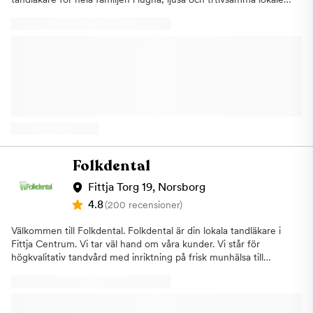
Vi erbjuder all typ av allmäntandvård samt specialiserade
behandlingar såsom implantatbehandlingar och estetisk
tandvård. Vi strävar efter att hjälpa dig med allt från akuta
tandproblem till att skapa ett vackert och funktionellt leende
som håller länge. Vi på Tandea i Norsborg och Hallunda
erbjuder behandlingar
som:AllmäntandvårdAkuttandvårdImplantatSkalfasaderKronor
och BroarLagningarRotfyllningarEstetisk tandvård, som
tandblekningBarntandvård Vi erbjuder flera olika typer av
allmäntandvård och akuttandvård men har ett extra fokus på
implantatbehandlingar samt estetisk tandvård. Vårt mål är att du
ska ha starka och friska tänder resten av livet och vi anpassar
Folkdental
alltid besöket utifrån dina egna förutsättningar och önskemål.
Bra öppettider Både barn, ungdomar och vuxna är välkomna till
Fittja Torg 19, Norsborg
oss. Vi har generösa öppettider, så förutom dagtid har vi även
4.8
(200 recensioner)
tider på kvällar samt lördagar. Vi är anslutna till
Försäkringskassan och erbjuder möjligheten till delbetalning
Välkommen till Folkdental. Folkdental är din lokala tandläkare i
räntefritt. Vårt team av professionella tandläkare och
Fittja Centrum. Vi tar väl hand om våra kunder. Vi står för
tandhygienister arbetar hårt för att du ska känna dig trygg och
högkvalitativ tandvård med inriktning på frisk munhälsa till
nöjd med vår tandvård. Varmt välkommen till din lokala
förmånliga priser. Vi erbjuder all form av tandvård. Hos oss
tandläkare i Norsborg och Hallunda. Boka en tid redan idag, vi
bemöts du professionellt och vi är lyhörda för dina önskemål. Vi
är beredda med att hjälpa dig!
gör vårt bästa för att uppfylla dina behov. Vi lämnar
kostnadsförslag till dig innan behandling och vi är också