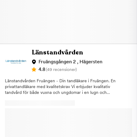
Länstandvården
Fruängsgången 2 , Hägersten
4.8
(49 recensioner)
Länstandvården Fruängen - Din tandläkare i Fruängen. En
privattandläkare med kvalitetskrav Vi erbjuder kvalitativ
tandvård för både vuxna och ungdomar i en lugn och
avslappnande miljö. Du får tandvård av erfarna specialister och
tandläkare med kunskap inom alla typer av behandlingar.
Länstandvården i Fruängen erbjuder exempelvis: -
Tandundersökning - Tandimplantat - Tandreglering -
Akuttandvård - Estetisk tandvård - Kirurgisk tandvård Om oss
Länstandvården i Fruängen, Hägersten, är en tandvårdsklinik
som vill kunna erbjuda den bästa servicen samt tandvården i