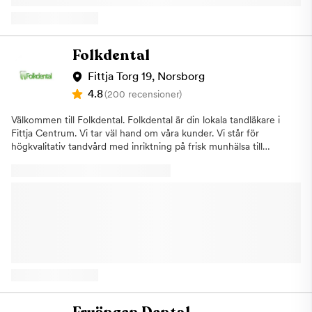
Folkdental
Fittja Torg 19, Norsborg
4.8
(200 recensioner)
Välkommen till Folkdental. Folkdental är din lokala tandläkare i
Fittja Centrum. Vi tar väl hand om våra kunder. Vi står för
högkvalitativ tandvård med inriktning på frisk munhälsa till
förmånliga priser. Vi erbjuder all form av tandvård. Hos oss
bemöts du professionellt och vi är lyhörda för dina önskemål. Vi
gör vårt bästa för att uppfylla dina behov. Vi lämnar
kostnadsförslag till dig innan behandling och vi är också
anslutna till Försäkringskassan. Vill du boka tid eller bara fråga
om något?Tveka inte att kontakta oss!