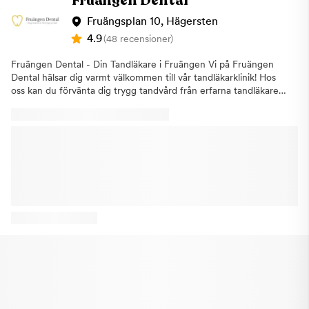
Fruängen Dental
Fruängsplan 10, Hägersten
4.9
(48 recensioner)
Fruängen Dental - Din Tandläkare i Fruängen Vi på Fruängen
Dental hälsar dig varmt välkommen till vår tandläkarklinik! Hos
oss kan du förvänta dig trygg tandvård från erfarna tandläkare.
Vi erbjuder även akuttider inom 24 timmar. Vi förstår att
tandvård är mer än bara att reparera tänder. Vi fokuserar på att
bygga en nära relation med varje patient och hjälpa dig att
upprätthålla en hälsosam mun samt ge dig ett leende som du
drömmer om. Behandlingar vi erbjuder:AllmäntandvårdAkut
tandvårdImplantatEstetisk TandvårdTandregleringTandblekning
Genom att ha direktkontakt med våra leverantörer och
eliminera mellanhänder kan vi erbjuda högkvalitativa
behandlingar till rimliga priser.Vi möter våra patienter med
respekt och behandlar dig som en del av vår familj. Vi hälsar dig
varmt välkommen till Fruängen Dental vid ditt kommande
tandläkarbesök!