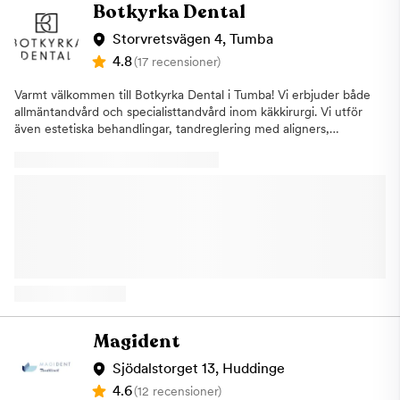
Botkyrka Dental
Storvretsvägen 4, Tumba
4.8
(17 recensioner)
Varmt välkommen till Botkyrka Dental i Tumba! Vi erbjuder både
allmäntandvård och specialisttandvård inom käkkirurgi. Vi utför
även estetiska behandlingar, tandreglering med aligners,
implantatbehandlingar, estetiska injektionsbehandlingar samt
behandling av sömnapné och snarkning. Tandvårdsrädd?Om du
är tandvårdsrädd kan du känna dig i trygga händer, vi bokar
gärna en längre tid för att kunna tillgodose dina behov och
utföra behandlingen i den takten du önskar. Tandtekniskt
laboratoriumI samma lokal som oss finns Tumba Dental - ett av
Sveriges största tandtekniska laboratorium. Detta innebär
behandlingsresultat med högre estetik och optimal precision,
samt snabbare hjälp med exempelvis trasiga bettskenor, kronor
eller proteser. Vi utför proteslagning inom 24 timmar! Vi talar
flera språk - svenska, engelska, arabiska, syrianska, serbiska,
grekiska, persiska, turkiska, finska, ryska, azerbajdzjanska och
Magident
polska. Vi är anslutna till Försäkringskassan och du är
välkommen till oss både med och utan remiss. Vi välkomnar
Sjödalstorget 13, Huddinge
även tandläkare att skicka remisser för CBCT samt
4.6
(12 recensioner)