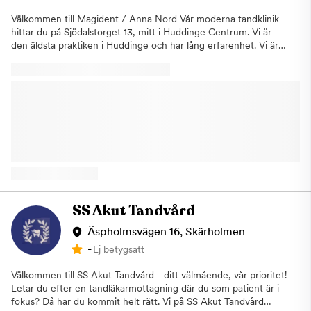
behandlingar inom käkkirurgi (specialisttandvård), aligners och
sömnapné.
Välkommen till Magident / Anna Nord Vår moderna tandklinik
hittar du på Sjödalstorget 13, mitt i Huddinge Centrum. Vi är
den äldsta praktiken i Huddinge och har lång erfarenhet. Vi är
stora inom speciellt implantat, protetik och givetvis inom
allmäntandvård. Så många som hälften av alla upplever
tandvårdsrädsla eller tycker det är obehagligt att gå till
tandläkaren. Vi har länge jobbat med att behandla och hjälpa
patienter som är rädda för att gå till tandläkaren. Det viktigaste
är att du tar första steget och kontaktar oss. Vi har stor
erfarenhet av att behandla och hjälpa patienter som är rädda. Vi
avsätter då extra tid för dig. Vi använder alltid den senaste
tekniken och skannar alltid med 3d-teknik. Vi utför alltid
behandlingar med högsta kvalitet och patientsäkerhet, med
fokus på patientens välmående.. Vi är anslutna till
Försäkringskassan vilket gör att du kan använda ditt
SS Akut Tandvård
tandvårdsbidrag och högkostnadsskydd hos oss. Boka din tid
redan idag!
Äspholmsvägen 16, Skärholmen
-
Ej betygsatt
Välkommen till SS Akut Tandvård - ditt välmående, vår prioritet!
Letar du efter en tandläkarmottagning där du som patient är i
fokus? Då har du kommit helt rätt. Vi på SS Akut Tandvård