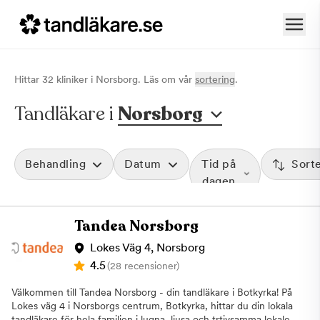
Hittar
32
klinik
er
i
Norsborg
. Läs om vår
sortering
.
Tandläkare i
Norsborg
Behandling
Datum
Tid på
Sort
dagen
Tandea Norsborg
Lokes Väg 4, Norsborg
4.5
(28 recensioner)
Välkommen till Tandea Norsborg - din tandläkare i Botkyrka! På
Lokes väg 4 i Norsborgs centrum, Botkyrka, hittar du din lokala
tandläkare för hela familjen i lugna, ljusa och trtivsamma lokaler.