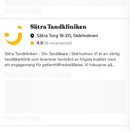
Söderort. Bor eller jobbar du i Fruängen, Bredäng, Liljeholmen,
Västberga eller någon annan del av Söderort så är du varmt
välkommen att titta förbi i våra nyinredda lokaler. De är
kompletta med den modernaste tandvårdsutrustningen.
Välkommen att boka en tid Du behöver aldrig vänta särskilt
Sätra Tandkliniken
länge på en tid. Du får dessutom alltid ett förstklassigt
bemötande och god service. Vi är en liten mottagning som
Sätra Torg 18-20, Skärholmen
satsar på kvalitet i stället för kvantitet. Därmed blir du som kund
4.8
(16 recensioner)
sedd hos oss och får tandvård helt utifrån dina unika
förutsättningar. Akut tandvård inom 24 timmar.
Sätra Tandkliniken - Din Tandläkare i Skärholmen Vi är en vänlig
tandläkarklinik som levererar tandvård av högsta kvalitet med
ett engagemang för patienttillfredsställelse. Vi fokuserar på
patientens behov och drivs av viljan att ge våra patienter bästa
möjliga vård och få de att känna sig bekväma i en miljö som är
välkommande och professionell.