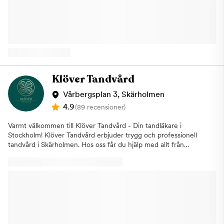
Försäkringskassan. Behandlingar vi
utför:ImplantatSkalfasaderKronor och
broarLagningarRotfyllningarBarntandvårdAkuta
tandvårdsbesökTandblekningTandskötselrådgivning Vi ser gärna
att vi kan vara hela familjens tandläkarklinik och erbjuder
högkvalitativ tandvård till överkomliga priser. Välkommen till en
av Stockholms mest prisvärda tandläkare, Tandea Skärholmen,
på Storholmsgatan 4 i Stockholm!
Klöver Tandvård
Vårbergsplan 3, Skärholmen
4.9
(89 recensioner)
Varmt välkommen till Klöver Tandvård - Din tandläkare i
Stockholm! Klöver Tandvård erbjuder trygg och professionell
tandvård i Skärholmen. Hos oss får du hjälp med allt från
regelbundna undersökningar och akut tandvård till
tandblekning, implantat och estetiska behandlingar.Vi arbetar
med legitimerade tandläkare och modern utrustning för att ge
dig bästa möjliga vård – snabbt, skonsamt och med omtanke. Vi
är anslutna till Försäkringskassan och berättar gärna om hur du
kan använda ditt tandvårdsbidrag.