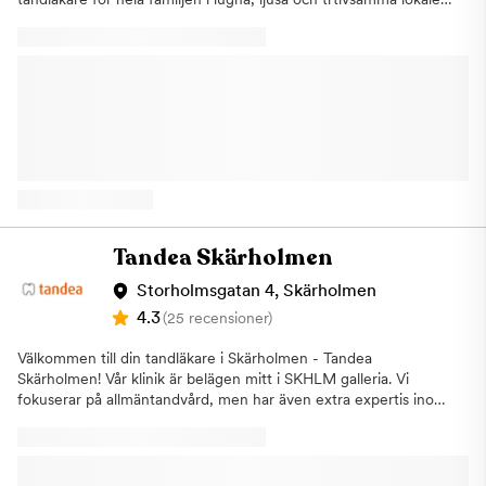
Vi erbjuder all typ av allmäntandvård samt specialiserade
behandlingar såsom implantatbehandlingar och estetisk
tandvård. Vi strävar efter att hjälpa dig med allt från akuta
tandproblem till att skapa ett vackert och funktionellt leende
som håller länge. Vi på Tandea i Norsborg och Hallunda
erbjuder behandlingar
som:AllmäntandvårdAkuttandvårdImplantatSkalfasaderKronor
och BroarLagningarRotfyllningarEstetisk tandvård, som
tandblekningBarntandvård Vi erbjuder flera olika typer av
allmäntandvård och akuttandvård men har ett extra fokus på
implantatbehandlingar samt estetisk tandvård. Vårt mål är att du
ska ha starka och friska tänder resten av livet och vi anpassar
Tandea Skärholmen
alltid besöket utifrån dina egna förutsättningar och önskemål.
Bra öppettider Både barn, ungdomar och vuxna är välkomna till
Storholmsgatan 4, Skärholmen
oss. Vi har generösa öppettider, så förutom dagtid har vi även
4.3
(25 recensioner)
tider på kvällar samt lördagar. Vi är anslutna till
Försäkringskassan och erbjuder möjligheten till delbetalning
Välkommen till din tandläkare i Skärholmen - Tandea
räntefritt. Vårt team av professionella tandläkare och
Skärholmen! Vår klinik är belägen mitt i SKHLM galleria. Vi
tandhygienister arbetar hårt för att du ska känna dig trygg och
fokuserar på allmäntandvård, men har även extra expertis inom
nöjd med vår tandvård. Varmt välkommen till din lokala
implantatbehandlingar och estetisk tandvård. Vi strävar efter att
tandläkare i Norsborg och Hallunda. Boka en tid redan idag, vi
ge dig den bästa vården och hjälpa dig skapa ett fint och
är beredda med att hjälpa dig!
hållbart leende. På ditt första besök gör vi en undersökning och
ger dig en kostnadsuppskattning. Vi är anslutna till