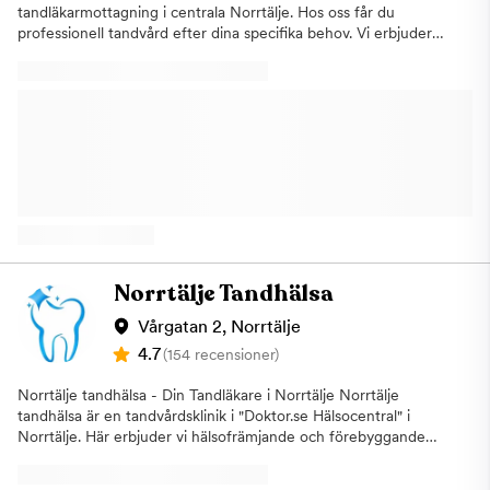
tandläkarmottagning i centrala Norrtälje. Hos oss får du
professionell tandvård efter dina specifika behov. Vi erbjuder
allt från förebyggande tandvård till mer avancerade ingrepp.
Hos oss får du ett personligt och trevligt bemötande, bra
service av god kvalitet. Vill du ha en undersökning, behöver du
allmäntandvård eller behandling hos tandhygienist? Vill du ha
tandblekning, nya fasader, kronor eller helt nya tänder med
implantat? Vi kan hjälpa dig att få en frisk mun och det leende
du önskar. Om Norrtälje AkuttandvårdVi startade 1996 och har
28 års erfarenhet av patienter med tandvård. Vi har
specialiserat oss på protetisk ersättning och vi erbjuder även
snabb tid vid akuttandvård, bra kvalitativ tandvård och duktiga
tandläkare och tandhygienister. Tandläkare Ferri Saidbahr och
Hooman Tehranian hälsar dig välkommen till oss på Kyrkogatan
Norrtälje Tandhälsa
8 i centrala Norrtälje! Vi är alltid tillgängliga.
Vårgatan 2, Norrtälje
4.7
(154 recensioner)
Norrtälje tandhälsa - Din Tandläkare i Norrtälje Norrtälje
tandhälsa är en tandvårdsklinik i "Doktor.se Hälsocentral" i
Norrtälje. Här erbjuder vi hälsofrämjande och förebyggande
tandvård. Vi har möjlighet att samarbeta kring din hälsa med
övriga professioner på hälsocentralen, munnen är ju en del av