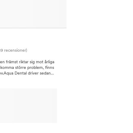
89 recensioner)
 främst riktar sig mot årliga
ekomma större problem, finns
ov.Aqua Dental driver sedan
ndläkare i Vasastan hittar du
 främsta specialister inom t ex
vård och tandlossning. Här kan
möte för att få svar på dina
atienter i Vasastan
bra munhälsa är det viktigt
s ligger på kvalitet oavsett
ehandlingar, allt från en vanlig
personal med lång erfarenhet
rmerar oss om återbud minst 24