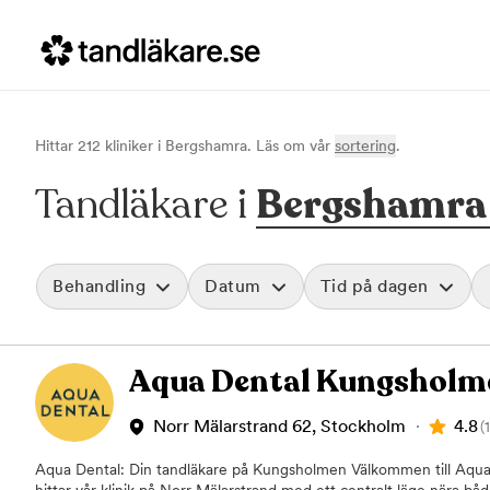
Hittar
212
klinik
er
i
Bergshamra
. Läs om vår
sortering
.
Tandläkare i
Bergshamra
Behandling
Datum
Tid på dagen
Akut tandvård
Morgon
Aqua Dental Kungsholm
Vid värk, olyckor och akuta besvär
Före klockan 09
Rensa
Basundersökning
Förmiddag
Grundlig kontroll av tänder och tandkött
Klockan 09:00 - 
4.8
Norr Mälarstrand 62, Stockholm
(
Hygienistbehandling
Eftermiddag
Professionell rengöring och puts
Klockan 12:00 - 1
Aqua Dental: Din tandläkare på Kungsholmen Välkommen till Aqu