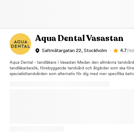
Aqua Dental Vasastan
4.7
Saltmätargatan 22, Stockholm
(15
Aqua Dental - tandläkare i Vasastan Medan den allmänna tandvården
tandläkarbesök, förebyggande tandvård och åtgärder som ska för
specialisttandvården som alternativ för dig med mer specifika beh
augusti 2019 en pålitlig specialistverksamhet. När du behöver en ta
vår klinik på Saltmätargatan 22. Här får du träffa några av Sveriges
rotfyllningar, tandimplantat, tandställning, proteser, estetisk tand
du boka konsultationer inom våra specialistområden som ett första 
frågor om våra olika typer av behandlingar. Vi erbjuder även våra p
allmäntandvård. För att undvika större problem och säkerställa en 
med regelbundna besök hos tandläkare och tandhygienist. Vårt foku
vad för typ av tandvård som våra patienter är i behov av. Samtliga b
undersökning till de större behandlingarna, utförs av vår duktiga 
och med hjälp av ny modern teknik. Om du uteblir eller inte info