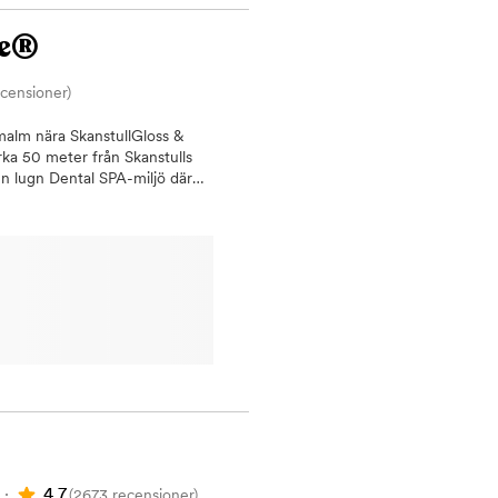
ande taxa. Detta för att vi i
 annan som är i akut behov av
re®
ecensioner)
malm nära SkanstullGloss &
rka 50 meter från Skanstulls
en lugn Dental SPA-miljö där
trum.Hos oss kan du boka både
behandling och AirFlow till
, bettrehabilitering och second
å Södermalm – lättillgängligt
– många patienter lyfter
ntal SPA-miljö – avslappnande
 vill känna dig tryggare i
oramaröntgen, 3D-skanning och
yggande tandvård, akut
 skalfasader, tandblekning och
ng, Smile Design,
bättra leendet på ett
behandling vid tandförlust,
v.· Försäkringskassan och
4.7
(2673 recensioner)
rdsstödet och hjälper dig att