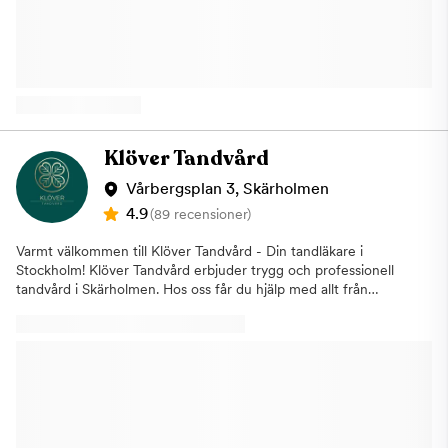
Försäkringskassan. Behandlingar vi
utför:ImplantatSkalfasaderKronor och
broarLagningarRotfyllningarBarntandvårdAkuta
tandvårdsbesökTandblekningTandskötselrådgivning Vi ser gärna
att vi kan vara hela familjens tandläkarklinik och erbjuder
högkvalitativ tandvård till överkomliga priser. Välkommen till en
av Stockholms mest prisvärda tandläkare, Tandea Skärholmen,
på Storholmsgatan 4 i Stockholm!
Klöver Tandvård
Vårbergsplan 3, Skärholmen
4.9
(89 recensioner)
Varmt välkommen till Klöver Tandvård - Din tandläkare i
Stockholm! Klöver Tandvård erbjuder trygg och professionell
tandvård i Skärholmen. Hos oss får du hjälp med allt från
regelbundna undersökningar och akut tandvård till
tandblekning, implantat och estetiska behandlingar.Vi arbetar
med legitimerade tandläkare och modern utrustning för att ge
dig bästa möjliga vård – snabbt, skonsamt och med omtanke. Vi
är anslutna till Försäkringskassan och berättar gärna om hur du
kan använda ditt tandvårdsbidrag.