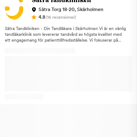
Sätra Tandkliniken
Sätra Torg 18-20, Skärholmen
4.8
(16 recensioner)
Sätra Tandkliniken - Din Tandläkare i Skärholmen Vi är en vänlig
tandläkarklinik som levererar tandvård av högsta kvalitet med
ett engagemang för patienttillfredsställelse. Vi fokuserar på
patientens behov och drivs av viljan att ge våra patienter bästa
möjliga vård och få de att känna sig bekväma i en miljö som är
välkommande och professionell.