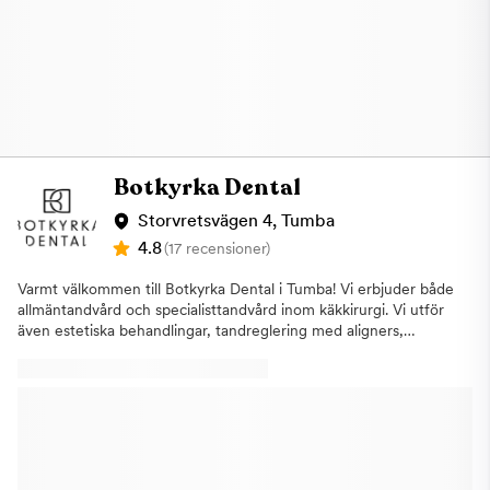
Botkyrka Dental
Storvretsvägen 4, Tumba
4.8
(17 recensioner)
Varmt välkommen till Botkyrka Dental i Tumba! Vi erbjuder både
allmäntandvård och specialisttandvård inom käkkirurgi. Vi utför
även estetiska behandlingar, tandreglering med aligners,
implantatbehandlingar, estetiska injektionsbehandlingar samt
behandling av sömnapné och snarkning. Tandvårdsrädd?Om du
är tandvårdsrädd kan du känna dig i trygga händer, vi bokar
gärna en längre tid för att kunna tillgodose dina behov och
utföra behandlingen i den takten du önskar. Tandtekniskt
laboratoriumI samma lokal som oss finns Tumba Dental - ett av
Sveriges största tandtekniska laboratorium. Detta innebär