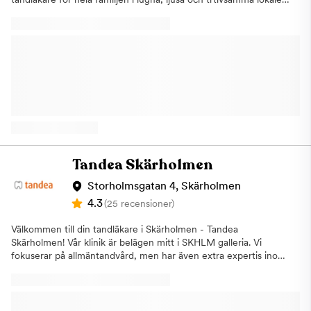
Vi erbjuder all typ av allmäntandvård samt specialiserade
behandlingar såsom implantatbehandlingar och estetisk
tandvård. Vi strävar efter att hjälpa dig med allt från akuta
tandproblem till att skapa ett vackert och funktionellt leende
som håller länge. Vi på Tandea i Norsborg och Hallunda
erbjuder behandlingar
som:AllmäntandvårdAkuttandvårdImplantatSkalfasaderKronor
och BroarLagningarRotfyllningarEstetisk tandvård, som
tandblekningBarntandvård Vi erbjuder flera olika typer av
allmäntandvård och akuttandvård men har ett extra fokus på
implantatbehandlingar samt estetisk tandvård. Vårt mål är att du
ska ha starka och friska tänder resten av livet och vi anpassar
Tandea Skärholmen
alltid besöket utifrån dina egna förutsättningar och önskemål.
Bra öppettider Både barn, ungdomar och vuxna är välkomna till
Storholmsgatan 4, Skärholmen
oss. Vi har generösa öppettider, så förutom dagtid har vi även
4.3
(25 recensioner)
tider på kvällar samt lördagar. Vi är anslutna till
Försäkringskassan och erbjuder möjligheten till delbetalning
Välkommen till din tandläkare i Skärholmen - Tandea
räntefritt. Vårt team av professionella tandläkare och
Skärholmen! Vår klinik är belägen mitt i SKHLM galleria. Vi
tandhygienister arbetar hårt för att du ska känna dig trygg och
fokuserar på allmäntandvård, men har även extra expertis inom
nöjd med vår tandvård. Varmt välkommen till din lokala
implantatbehandlingar och estetisk tandvård. Vi strävar efter att
tandläkare i Norsborg och Hallunda. Boka en tid redan idag, vi
ge dig den bästa vården och hjälpa dig skapa ett fint och
är beredda med att hjälpa dig!
hållbart leende. På ditt första besök gör vi en undersökning och
ger dig en kostnadsuppskattning. Vi är anslutna till