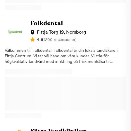
Folkdental
Fittja Torg 19, Norsborg
4.8
(200 recensioner)
Välkommen till Folkdental. Folkdental är din lokala tandläkare i
Fittja Centrum. Vi tar väl hand om våra kunder. Vi står för
högkvalitativ tandvård med inriktning på frisk munhälsa till
förmånliga priser. Vi erbjuder all form av tandvård. Hos oss
bemöts du professionellt och vi är lyhörda för dina önskemål. Vi
gör vårt bästa för att uppfylla dina behov. Vi lämnar
kostnadsförslag till dig innan behandling och vi är också
anslutna till Försäkringskassan. Vill du boka tid eller bara fråga
om något?Tveka inte att kontakta oss!