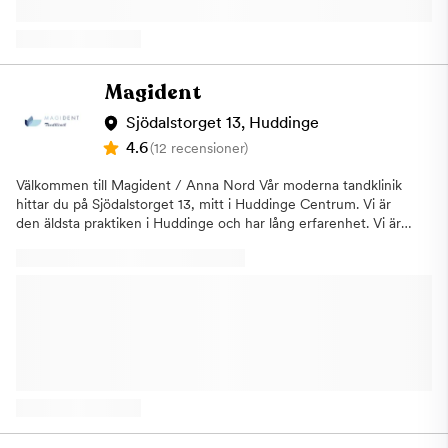
behandlingsresultat med högre estetik och optimal precision,
samt snabbare hjälp med exempelvis trasiga bettskenor, kronor
eller proteser. Vi utför proteslagning inom 24 timmar! Vi talar
flera språk - svenska, engelska, arabiska, syrianska, serbiska,
grekiska, persiska, turkiska, finska, ryska, azerbajdzjanska och
Magident
polska. Vi är anslutna till Försäkringskassan och du är
välkommen till oss både med och utan remiss. Vi välkomnar
Sjödalstorget 13, Huddinge
även tandläkare att skicka remisser för CBCT samt
4.6
(12 recensioner)
behandlingar inom käkkirurgi (specialisttandvård), aligners och
sömnapné.
Välkommen till Magident / Anna Nord Vår moderna tandklinik
hittar du på Sjödalstorget 13, mitt i Huddinge Centrum. Vi är
den äldsta praktiken i Huddinge och har lång erfarenhet. Vi är
stora inom speciellt implantat, protetik och givetvis inom
allmäntandvård. Så många som hälften av alla upplever
tandvårdsrädsla eller tycker det är obehagligt att gå till
tandläkaren. Vi har länge jobbat med att behandla och hjälpa
patienter som är rädda för att gå till tandläkaren. Det viktigaste
är att du tar första steget och kontaktar oss. Vi har stor
erfarenhet av att behandla och hjälpa patienter som är rädda. Vi
avsätter då extra tid för dig. Vi använder alltid den senaste
tekniken och skannar alltid med 3d-teknik. Vi utför alltid
behandlingar med högsta kvalitet och patientsäkerhet, med
fokus på patientens välmående.. Vi är anslutna till