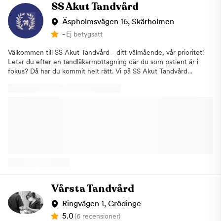
Försäkringskassan vilket gör att du kan använda ditt
SS Akut Tandvård
tandvårdsbidrag och högkostnadsskydd hos oss. Boka din tid
redan idag!
Äspholmsvägen 16, Skärholmen
-
Ej betygsatt
Välkommen till SS Akut Tandvård - ditt välmående, vår prioritet!
Letar du efter en tandläkarmottagning där du som patient är i
fokus? Då har du kommit helt rätt. Vi på SS Akut Tandvård
stävar efter att erbjuda en unik och personlig
tandvårdsupplevelse som överträffar dina förväntningar. Vårt
engagerade team av erfarna tandläkare och tandhygienister är
dedikerade till att ge dig den bästa vården i en varm och
välkomnande miljö. Oavsett om du behöver en regelbunden
kontroll, en hygienistbehandling eller en mer omfattande
behandling, så arbetar vi för att skräddarsy varje steg av din
tandvårdsresa efter dina individuella behov och önskemål.
Varmt välkommen till oss på SS Akut Tandvård! ​
Vårsta Tandvård
Ringvägen 1, Grödinge
5.0
(6 recensioner)