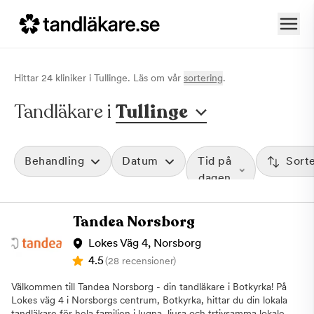
Hittar
24
klinik
er
i
Tullinge
. Läs om vår
sortering
.
Tandläkare i
Tullinge
Behandling
Datum
Tid på
Sort
dagen
Tandea Norsborg
Lokes Väg 4, Norsborg
4.5
(28 recensioner)
Välkommen till Tandea Norsborg - din tandläkare i Botkyrka! På
Lokes väg 4 i Norsborgs centrum, Botkyrka, hittar du din lokala
tandläkare för hela familjen i lugna, ljusa och trtivsamma lokaler.