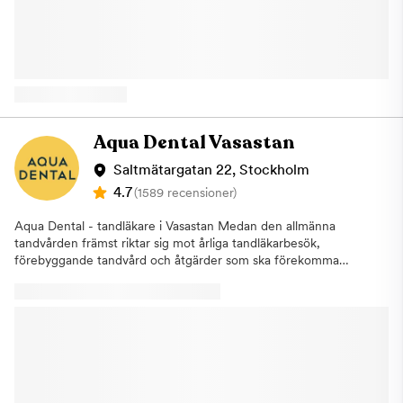
vanlig kontroll. Om vi identifierar ett behandlingsbehov går vi
tandläkare, psykologer och terapeuter för att göra ditt besök
alltid igenom detta tillsammans med dig och påbörjar inga
och din behandling så bra som möjligt. Här samarbetar
åtgärder utan ditt godkännande. Om du uteblir eller inte
behandlarna för att underlätta din behandling. Tillsammans tas
informerar oss om återbud minst 24 timmar innan ditt besök
en vårdplan fram för att du ska bearbeta din tandvårdsrädsla
kommer vi annars att debitera dig enligt rådande taxa. Detta för
och kunna genomgå nödvändiga tandvårdsbehandlingar. Vi kan
att vi i så stor utsträckning som möjligt ska hinna erbjuda tiden
erbjuda dig tandvård under narkos Vi på Aqua Dental
till någon annan som är i akut behov av hjälp. Varmt välkommen
Narkosklinik på Kungsholmen erbjuder tandvård under narkos
hälsar Aqua Dental, tandläkare på Kungsholmen.
för dig som känner ett stort obehag eller lider av fobi för
Aqua Dental Vasastan
tandvården. Under narkos kan våra tandläkare genomföra alla
typer av behandlingar, allt från allmäntandvård och lagning av
Saltmätargatan 22, Stockholm
hål till större ingrepp som tandimplantat eller extraktion av
4.7
(1589 recensioner)
tänder. En narkosbehandling hos oss på Narkoskliniken på
Kungsholmen i Stockholm är densamma som på sjukhus. Det är
Aqua Dental - tandläkare i Vasastan Medan den allmänna
en läkare som är specialiserad inom anestesi som ansvarar för
tandvården främst riktar sig mot årliga tandläkarbesök,
narkosen. Vi erbjuder även lustgas Om narkos inte anses
förebyggande tandvård och åtgärder som ska förekomma
nödvändigt kan vi erbjuda att utföra behandlingen under
större problem, finns specialisttandvården som alternativ för dig
lustgas. Detta hjälpmedel har använts inom tandvården i mer än
med mer specifika behov.Aqua Dental driver sedan augusti
25 år och verkar lugnande och ångestdämpande. För att
2019 en pålitlig specialistverksamhet. När du behöver en
ytterligare kunna underlätta för våra patienter erbjuder vi även
tandläkare i Vasastan hittar du vår klinik på Saltmätargatan 22.
laserbehandling på Narkoskliniken. Det betyder att du kan laga
Här får du träffa några av Sveriges främsta specialister inom t
hål i tänderna med hjälp av laser och på så sätt slipper du ljud
ex rotfyllningar, tandimplantat, tandställning, proteser, estetisk
och vibrationer från borren. Laserbehandling kan vara hjälpsamt
tandvård och tandlossning. Här kan du boka konsultationer
vid lagning av hål, behandling av djupa tandköttsfickor samt
inom våra specialistområden som ett första möte för att få svar