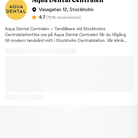
Aqua Dental Centralen
44 och går av vid Odenplan. Ta uppgången mot
Västmannagatan/Karlbergsvägen och promenera på Dalagatan,
Vasagatan 12, Stockholm
längs Vasaparken, i ett par minuter för att komma till kliniken.
4.7
(7216 recensioner)
Buss: Om du föredrar att komma till kliniken med buss finns det
flera busslinjer att välja bland. Exempelvis stannar buss 53 vid
Aqua Dental Centralen – Tandläkare vid Stockholms
Tegnérgatan, buss 4 vid Dalagatan, buss 61 vid Vasaparken,
CentralstationHos oss på Aqua Dental Centralen får du tillgång
bussarna 6 och 72 stannar vid Odenplan. Om du uteblir eller
till modern tandvård mitt i Stockholm Centralstation. Vår klinik
inte informerar oss om återbud minst 24 timmar innan ditt
är anpassad för dig som vill ha flexibel och lättillgänglig tandvård
besök kommer vi annars att debitera dig enligt rådande taxa.
i vardagen, oavsett om du pendlar, arbetar i närheten eller
Detta för att vi i så stor utsträckning som möjligt ska hinna
befinner dig i city. Vi har öppet alla dagar året runt, vilket gör
erbjuda tiden till någon annan som är i akut behov av hjälp.
det enkelt att hitta en tid som passar ditt schema. Du bokar
Varmt välkommen till Aqua Dental, din tandläkare vid Odenplan.
smidigt din tid online och behöver inte planera om din dag för
att hinna med ett tandläkarbesök. På vår klinik vid Centralen
erbjuder vi ett brett utbud av behandlingar. Vi hjälper dig med
allt från undersökningar och förebyggande tandvård till mer
avancerade behandlingar. Genom att kombinera vår erfarenhet
med modern teknik och effektiva metoder kan vi erbjuda
tandvård med hög kvalitet och precision.Vi lägger stor vikt vid
att du som patient ska känna dig trygg och avslappnad hos oss.
Många i vårt team har gedigen erfarenhet av att bemöta
patienter som känner oro inför tandläkarbesök, och vi anpassar
alltid behandlingen efter dina behov och förutsättningar.Vår
ambition är att göra tandvården mer tillgänglig och enkel att ta