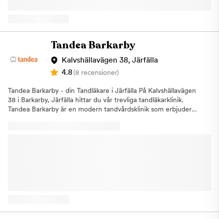
av att hantera patienter som lider av tandvårdsrädsla och
skräddarsyr alltid våra behandlingar för att passa patientens
unika behov. Vid ditt första besök får du alltid ett
kostnadsförslag och våra priser är utformade för att kunna
erbjuda bästa möjliga tandvård till ett överkomligt pris. Vi är
Tandea Barkarby
även anslutna till Försäkringskassan för att ge dig extra trygghet
och säkerhet. Vi välkomnar hela familjen till vår tandvårdsklinik,
Kalvshällavägen 38, Järfälla
där vi erbjuder gratis tandvård för barn och ungdomar upp till
4.8
(8 recensioner)
23 år. Välkommen att boka din nästa tandläkartid hos Tandea
Södermalm, på ​Högbergsgatan 93 i Stockholm!
Tandea Barkarby - din Tandläkare i Järfälla På Kalvshällavägen
38 i Barkarby, Järfälla hittar du vår trevliga tandläkarklinik.
Tandea Barkarby är en modern tandvårdsklinik som erbjuder
högkvalitativ och prisvärd tandvård för hela familjen. Kliniken
har erfarna tandläkare som utför allmän- och specialisttandvård
för att möta varje patients unika behov. Vi erbjuder även
förmånliga priser och avtal för att göra tandvård tillgänglig för
alla. Några av behandlingarna som vi utför
är:AllmäntandvårdEstetisk
tandvårdImplantatbehandlingarTandblekningAkuttandvårdBarn-
och ungdomstandvårdRotfyllningar under
mikroskopLagningarSkal fasaderKronor och broar Vi är anslutna
till Försäkringskassan. Varmt välkommen till oss på Tandea
Barkarby i Järfälla för att få den tandvård du förtjänar!