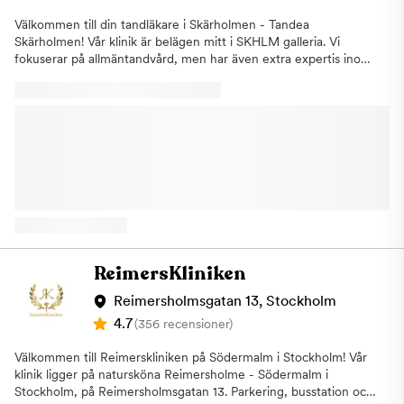
tider på kvällar samt lördagar. Vi är anslutna till
Försäkringskassan och erbjuder möjligheten till delbetalning
Välkommen till din tandläkare i Skärholmen - Tandea
räntefritt. Vårt team av professionella tandläkare och
Skärholmen! Vår klinik är belägen mitt i SKHLM galleria. Vi
tandhygienister arbetar hårt för att du ska känna dig trygg och
fokuserar på allmäntandvård, men har även extra expertis inom
nöjd med vår tandvård. Varmt välkommen till din lokala
implantatbehandlingar och estetisk tandvård. Vi strävar efter att
tandläkare i Norsborg och Hallunda. Boka en tid redan idag, vi
ge dig den bästa vården och hjälpa dig skapa ett fint och
är beredda med att hjälpa dig!
hållbart leende. På ditt första besök gör vi en undersökning och
ger dig en kostnadsuppskattning. Vi är anslutna till
Försäkringskassan. Behandlingar vi
utför:ImplantatSkalfasaderKronor och
broarLagningarRotfyllningarBarntandvårdAkuta
tandvårdsbesökTandblekningTandskötselrådgivning Vi ser gärna
att vi kan vara hela familjens tandläkarklinik och erbjuder
högkvalitativ tandvård till överkomliga priser. Välkommen till en
av Stockholms mest prisvärda tandläkare, Tandea Skärholmen,
på Storholmsgatan 4 i Stockholm!
ReimersKliniken
Reimersholmsgatan 13, Stockholm
4.7
(356 recensioner)
Välkommen till Reimerskliniken på Södermalm i Stockholm! Vår
klinik ligger på natursköna Reimersholme - Södermalm i
Stockholm, på Reimersholmsgatan 13. Parkering, busstation och