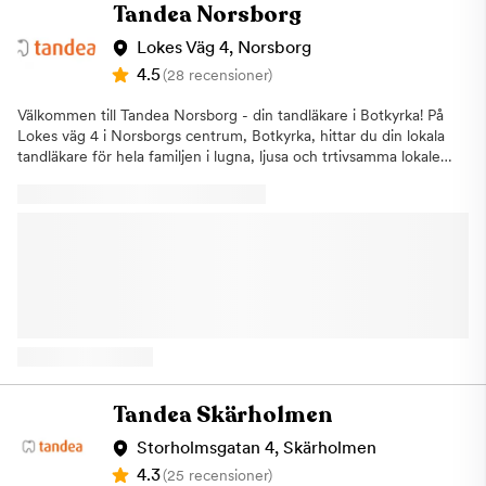
Tandea Norsborg
Lokes Väg 4, Norsborg
4.5
(28 recensioner)
Välkommen till Tandea Norsborg - din tandläkare i Botkyrka! På
Lokes väg 4 i Norsborgs centrum, Botkyrka, hittar du din lokala
tandläkare för hela familjen i lugna, ljusa och trtivsamma lokaler.
Vi erbjuder all typ av allmäntandvård samt specialiserade
behandlingar såsom implantatbehandlingar och estetisk
tandvård. Vi strävar efter att hjälpa dig med allt från akuta
tandproblem till att skapa ett vackert och funktionellt leende
som håller länge. Vi på Tandea i Norsborg och Hallunda
erbjuder behandlingar
som:AllmäntandvårdAkuttandvårdImplantatSkalfasaderKronor
och BroarLagningarRotfyllningarEstetisk tandvård, som
tandblekningBarntandvård Vi erbjuder flera olika typer av
allmäntandvård och akuttandvård men har ett extra fokus på
implantatbehandlingar samt estetisk tandvård. Vårt mål är att du
ska ha starka och friska tänder resten av livet och vi anpassar
Tandea Skärholmen
alltid besöket utifrån dina egna förutsättningar och önskemål.
Bra öppettider Både barn, ungdomar och vuxna är välkomna till
Storholmsgatan 4, Skärholmen
oss. Vi har generösa öppettider, så förutom dagtid har vi även
4.3
(25 recensioner)