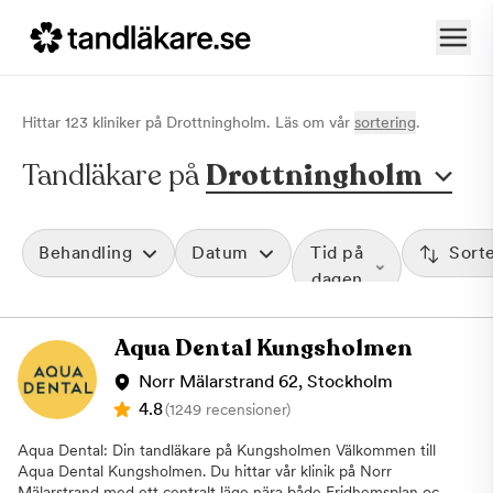
Hittar
123
klinik
er
på
Drottningholm
. Läs om vår
sortering
.
Tandläkare på
Drottningholm
Behandling
Datum
Tid på
Sort
dagen
Aqua Dental Kungsholmen
Norr Mälarstrand 62, Stockholm
4.8
(1249 recensioner)
Aqua Dental: Din tandläkare på Kungsholmen Välkommen till
Aqua Dental Kungsholmen. Du hittar vår klinik på Norr
Mälarstrand med ett centralt läge nära både Fridhemsplan och