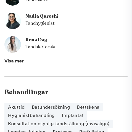
Nadia Qureshi
Tandhygienist
Ilona Dag
Tandsköterska
Visa mer
Behandlingar
Akuttid
Basundersökning
Bettskena
Hygienistbehandling
Implantat
Konsultation osynlig tandställning (invisalign)
Lagning, fyllning
Proteser
Rotfyllning