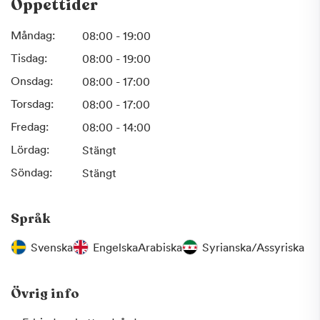
Öppettider
Oavsett om du är här för en regelbunden kontroll,
tandrengöring eller någon specifik behandling, kan du
Måndag:
08:00 - 19:00
känna dig trygg i våra kunniga händer. Vi strävar efter att
Tisdag:
08:00 - 19:00
skapa en avslappnad och vänlig miljö för dig, där du kan
Onsdag:
08:00 - 17:00
känna dig bekväm och väl omhändertagen.
Torsdag:
08:00 - 17:00
Varmt välkommen!
Fredag:
08:00 - 14:00
Lördag:
Stängt
Söndag:
Stängt
Språk
Svenska
Engelska
Arabiska
Syrianska/Assyriska
Övrig info