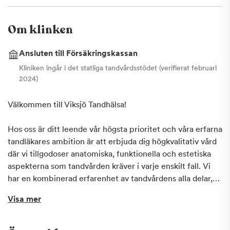
Om klinken
Ansluten till Försäkringskassan
Kliniken ingår i det statliga tandvårdsstödet (verifierat februari
2024)
Välkommen till Viksjö Tandhälsa!
Hos oss är ditt leende vår högsta prioritet och våra erfarna
tandläkares ambition är att erbjuda dig högkvalitativ vård
där vi tillgodoser anatomiska, funktionella och estetiska
aspekterna som tandvården kräver i varje enskilt fall. Vi
har en kombinerad erfarenhet av tandvårdens alla delar,
från basal oral hygien till implantatbehandling. Vi utför
Visa mer
även avancerade protetiska arbeten i nära samarbete
med våra tandtekniker för optimal precision.