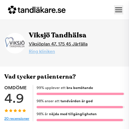
Viksjö Tandhälsa
Viksjöplan 47
,
175 45
Järfälla
Ring kliniken
Vad tycker patienterna?
OMDÖME
99
%
upplever ett
bra bemötande
4.9
98
%
anser att
tandvården är god
98
%
är
nöjda med tillgängligheten
20
recensioner