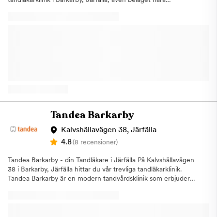
Jakobsberg, Kallhäll och Viksjö. Vi har 8 behandlingsrum och
erbjuder all typ av tandvård under ett och samma tak. Våra fem
tandläkare har alla över 20 års erfarenhet i branschen. Magical
Dental Group i Järfälla
erbjuder:TandundersökningTandimplantatTandregleringEstetisk
tandvårdRotfyllningTandborttagningBroar och
kronorBettskenaDelprotesAkuttider Om oss Modern, centralt
belägen och trevlig tandläkarpraktik i Barkarbystaden, Järfälla.
Hit är hela familjen välkommen. Även du som bor i Jakobsberg,
Kallhäll eller Viksjö kan du enkelt ta dig till oss för att få
professionell tandvård. Vi tar även emot tandvårdsrädda i vår
lugna och stressfria miljö. Vi erbjuder allmäntandvård, tar emot
Tandea Barkarby
akuta patienter och utför estetisk tandvård. Vi gör också
implantat och erbjuder konsultation. Har du frågor kring
Kalvshällavägen 38, Järfälla
tandvård eller munhygien är du alltid välkommen att kontakta
4.8
(8 recensioner)
oss med dina funderingar. Vi talar flera språk och hoppas att vi
kan hjälpa dig. Fri parkering i tre timmar finns vid Ica Maxi, 200
Tandea Barkarby - din Tandläkare i Järfälla På Kalvshällavägen
m bort från kliniken. Varmt välkomna till vår klinik på
38 i Barkarby, Järfälla hittar du vår trevliga tandläkarklinik.
Barkarbyvägen 71 i Barkarby, Järfälla!
Tandea Barkarby är en modern tandvårdsklinik som erbjuder
högkvalitativ och prisvärd tandvård för hela familjen. Kliniken
har erfarna tandläkare som utför allmän- och specialisttandvård
för att möta varje patients unika behov. Vi erbjuder även
förmånliga priser och avtal för att göra tandvård tillgänglig för