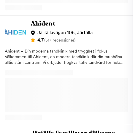
nu erbjuder vi kostnadsfri konsultation samt 15% rabatt på
tandreglering.Tandblekning, vi gör missfärgade och gula tänder
till vita tänderKronor och broar, när en tand som har blivit så
pass skadad att en vanlig fyllning inte bedöms som tillräckligt
Ahident
hållbarLagning och fyllningUndersökningar Vi erbjuder
allmäntandvård för vuxna och barn med specialistkompetens
Järfällavägen 106, Järfälla
vid behov, implantatbehandlingar och estetisk tandvård. Vi
4.7
(517 recensioner)
prioriterar ditt välbefinnande och ser fram emot att hjälpa dig
med din tandvård. Har du tandvårdsrädsla? Det är inte ovanligt
Ahident – Din moderna tandklinik med trygghet i fokus
att känna oro eller obehag inför ett tandläkarbesök. Vi på Active
Välkommen till Ahident, en modern tandklinik där din munhälsa
Dental i Jakobsberg har många års erfarenhet med att ta hand
alltid står i centrum. Vi erbjuder högkvalitativ tandvård för hela
om tandvårdsrädda. Hos oss får du ett tryggt, personligt och
familjen – med fokus på trygghet, tillgänglighet och långsiktiga
professionellt bemötande. Genom att vi genomför ett samtal i
resultat.Vårt erfarna team av tandläkare, tandhygienister och
en lugn och hemtrevlig miljö hjälper vi dig att bli av med din
tandsköterskor använder den senaste tekniken för att ge dig en
tandvårdsrädsla. Alla behandlingar genomförs helt på dina
trygg och smärtfri behandling, oavsett om du behöver en
villkor. Du är varmt välkommen till oss på Active Dental på
rutinundersökning eller mer avancerad vård. Våra behandlingar
Ynglingavägen 1 BV i Jakobsberg, Järfälla. Vi ser frame mot att
inkluderar: Allmäntandvård & förebyggande tandvårdEstetisk
hjälpa dig. 3 timmars fri parkering i parkeringshuset dessutom!
tandvård (blekning, skalfasader, tandreglering)Implantat och
Vi är din tandläkare i Jakobsberg, Barkarby, Kallhäll, Viksjö,
protetikAkuttandvård med korta väntetiderTandhygien &
Kungsängen, Bro, Hässelby, Vällingby, Järfälla.
rådgivning för långvarig munhälsa Vi finns i Järfälla med centralt
läge och generösa öppettider för att passa din vardag/helg.Hos
oss möts du av ett varmt bemötande och en lugn miljö – vi tar
oss tid att lyssna och anpassar varje behandling efter dina