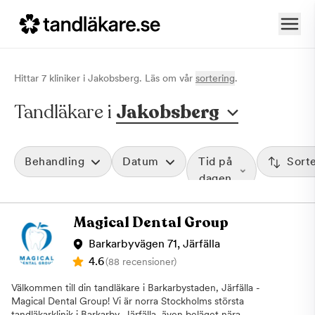
Hittar
7
klinik
er
i
Jakobsberg
. Läs om vår
sortering
.
Tandläkare i
Jakobsberg
Behandling
Datum
Tid på
Sort
dagen
Magical Dental Group
Barkarbyvägen 71, Järfälla
4.6
(88 recensioner)
Välkommen till din tandläkare i Barkarbystaden, Järfälla -
Magical Dental Group! Vi är norra Stockholms största
tandläkarklinik i Barkarby, Järfälla, även beläget nära