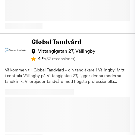
inkluderar: Allmäntandvård & förebyggande tandvårdEstetisk
tandvård (blekning, skalfasader, tandreglering)Implantat och
protetikAkuttandvård med korta väntetiderTandhygien &
rådgivning för långvarig munhälsa Vi finns i Järfälla med centralt
läge och generösa öppettider för att passa din vardag/helg.Hos
oss möts du av ett varmt bemötande och en lugn miljö – vi tar
oss tid att lyssna och anpassar varje behandling efter dina
Global Tandvård
behov. Varför välja Ahident? Professionell och personlig
tandvårdTrygg miljö för hela familjenTidsbokning online & snabb
Vittangigatan 27, Vällingby
serviceKonkurrenskraftiga priser & möjlighet till delbetalning
4.9
(37 recensioner)
Boka tid redan idag och upplev skillnaden hos Ahident – där din
munhälsa är vår prioritet.
Välkommen till Global Tandvård - din tandläkare i Vällingby! Mitt
i centrala Vällingby på Vittangigatan 27, ligger denna moderna
tandklinik. Vi erbjuder tandvård med högsta professionella
kompetens och vi har ett mycket brett utbud av olika
behandlingar. Några behandlingar vi på Global Tandvård i
Vällingby erbjuder:AllmäntandvårdFörebyggande
tandvårdBehandling för akuta
besvärTandkirurgiTandproteserTandimplantat Vad kan vi mer
erbjuda dig? Vi arbetar brett och erbjuder bland annat effektiva
rotbehandlingar, implantat, samt estetiska korrigeringar. Vi
jobbar också med proteser och tandimplantat där vi använder
de allra bästa materialen på marknaden. Alla våra behandlingar