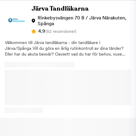
pass skadad att en vanlig fyllning inte bedöms som tillräckligt
Järva Tandläkarna
hållbarLagning och fyllningUndersökningar Vi erbjuder
allmäntandvård för vuxna och barn med specialistkompetens
Rinkebysvängen 70 B / Järva Närakuten,
vid behov, implantatbehandlingar och estetisk tandvård. Vi
Spånga
prioriterar ditt välbefinnande och ser fram emot att hjälpa dig
4.9
(52 recensioner)
med din tandvård. Har du tandvårdsrädsla? Det är inte ovanligt
att känna oro eller obehag inför ett tandläkarbesök. Vi på Active
Välkommen till Järva tandläkarna - din tandläkare i
Dental i Jakobsberg har många års erfarenhet med att ta hand
Järva/Spånga Vill du göra en årlig rutinkontroll av dina tänder?
om tandvårdsrädda. Hos oss får du ett tryggt, personligt och
Eller har du akuta besvär? Oavsett vad du har för behov, vuxen
professionellt bemötande. Genom att vi genomför ett samtal i
som barn, så finns det du söker här hos oss på Järva
en lugn och hemtrevlig miljö hjälper vi dig att bli av med din
Tandläkarna. Dessutom har vi akuttider varje dag. Järva
tandvårdsrädsla. Alla behandlingar genomförs helt på dina
Tandläkarna erbjuder:Bas- och specialisttandvård
villkor. Du är varmt välkommen till oss på Active Dental på
ImplantatkirurgiEstetisk
Ynglingavägen 1 BV i Jakobsberg, Järfälla. Vi ser frame mot att
tandvårdTandställningApnéskena/snarkskena Om oss Hos oss
hjälpa dig. 3 timmars fri parkering i parkeringshuset dessutom!
möter du ett väl inarbetat team av erfarna tandläkare som har
Vi är din tandläkare i Jakobsberg, Barkarby, Kallhäll, Viksjö,
målsättning att ge dig som patient bästa möjliga vård och
Kungsängen, Bro, Hässelby, Vällingby, Järfälla.
omhändertagande, i en avslappnad och rofylld miljö. Järva
Tandläkarna använder den senaste och mest kvalificerade
utrustningen. Som exempelvis den nya digitala röntgentekniken
vi använder gör att du som patient hos oss utsätts för betydligt
mindre strålning än tidigare. Välkommen till vår topprenoverade
klinik, belägen i Närakuten Järva i Spånga, Stockholm. Just nu
har vi erbjudande för undersökning; ​- Fullständig