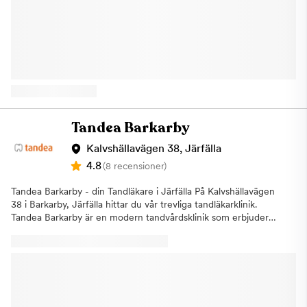
tandläkarbesök. Därför kombinerar vi beprövade metoder med
de senaste teknikerna. Våra professionella och erfarna
tandläkare har stor kunskap och vänligt bemötande och arbetar
för att skapa en så behaglig och trygg atmosfär som möjligt.
Inom Aqua Dental erbjuder vi alla typer av tandvård och kan
därför ge dig en komplett behandling utan långa väntetider. Vi
erbjuder allt från årliga undersökningar, vanliga lagningar,
förebyggande åtgärder, estetisk tandvård och
specialistbehandlingar. Vi har även avsatta tider varje dag för
akut tandvård så att vi kan hjälpa dig direkt om du drabbas av
Tandea Barkarby
akuta besvär. Basundersökning: Så går det till En god munhälsa
upprätthålls genom god tandvårdsrutiner och regelbundna
Kalvshällavägen 38, Järfälla
besök hos tandläkaren. I en basundersökning hos oss på Aqua
4.8
(8 recensioner)
Dental ingår en omfattande genomgång av din mun och dina
tänder. Tandläkaren kommer att gå igenom dina tänder och ditt
Tandea Barkarby - din Tandläkare i Järfälla På Kalvshällavägen
tandkött för att upptäcka synliga skador eller andra tecken som
38 i Barkarby, Järfälla hittar du vår trevliga tandläkarklinik.
kan visa på sjukdom i munhålan. Det kan exempelvis vara plack,
Tandea Barkarby är en modern tandvårdsklinik som erbjuder
karies eller olika förändringar i tandköttet. Undersökningen
högkvalitativ och prisvärd tandvård för hela familjen. Kliniken
kompletteras med fyra röntgenbilder som ger tandläkaren en
har erfarna tandläkare som utför allmän- och specialisttandvård
möjlighet att hitta problematik som inte kan upptäckas på annat
för att möta varje patients unika behov. Vi erbjuder även
sätt. Om tandläkaren upptäcker något som behöver åtgärds
förmånliga priser och avtal för att göra tandvård tillgänglig för
kommer du att informeras. Inga ingrepp kommer att påbörjas
alla. Några av behandlingarna som vi utför
utan att du har gett ditt godkännande. Hitta hit: Om du tänker
är:AllmäntandvårdEstetisk
åka till tandläkaren i Sollentuna Centrum kommunalt kan du