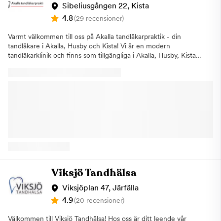
helt digitaliserad och vi utför Panorama-röntgen, CBCT och 3D
Sibeliusgången 22, Kista
vid behov och inför större behandlingar för att få en mer
4.8
(29 recensioner)
specifik och detaljerad bild och helhetsbedömning av dina
tänder och käke. Är du intresserad av vackra fasader för att
Varmt välkommen till oss på Akalla tandläkarpraktik - din
förbättra estetisken och ge ditt leende det där lilla extra är du
tandläkare i Akalla, Husby och Kista! Vi är en modern
välkommen på en kostnadsfri konsultation. Hos oss på
tandläkarklinik och finns som tillgängliga i Akalla, Husby, Kista
Tandclinic i Kista får du högkvalitativ tandvård med inriktning på
och Sollentuna då våra lokaler ligger i närheten av dessa
frisk mun till ett lågt pris. Vi lämnar ett kostnadsförslag till dig
områden. Vi har två tandläkare och tre tandsköterskor. Vi har
innan behandlingen och vi är anslutna till Försäkringskassan. Vi
mer än 20 års erfarenhet och en bred kompetens inom
erbjuder även räntefri delbetalning upp till ett år. Vid uteblivet
allmäntandvård, estetisk tandvård och stora
besök alt sen avbokning mindre än 24h debiteras enligt
bettrekonstruktioner. För oss är det viktigt med god kvalitet och
tandvårdstaxa. ( ca 400kr). OBS: Vid akut behov under helger
ett bra bemötande. Akalla tandläkarpraktik i Kista utför
och kvällar finns jourtider, ring oss gärna. Varmt välkommen till
behandlingar som:Undersökningar och
oss!
lagningarRotbehandlingarTandimplantatInvisalignTandblekningSkalfa
och snarkskenaTandlossningAkuttider Invisalign, osynlig
tandregleringsskena Vi erbjuder även avtagbara, nästan
osynliga tandregleringsskenor, invisalign, som ger resultat efter
bara 3 månader. Fördelen med invisalign är att den
Viksjö Tandhälsa
specialanpassas och känns slät och bekväm att bära. Vi utför
fullständiga implantantbehandlingar, både för del och helt
Viksjöplan 47, Järfälla
tandlösa patienter. Har du tandvårdsrädsla? Vi tar gärna emot
4.9
(20 recensioner)
dig som är tandvårdsrädd. Våra tandläkare och tandhygienister
har stor erfarenhet inom området och ser till att du tas om
Välkommen till Viksjö Tandhälsa! Hos oss är ditt leende vår