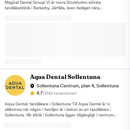
Magical Dental Group! Vi är norra Stockholms största
tandläkarklinik i Barkarby, Järfälla, även beläget nära
Jakobsberg, Kallhäll och Viksjö. Vi har 8 behandlingsrum och
erbjuder all typ av tandvård under ett och samma tak. Våra fem
tandläkare har alla över 20 års erfarenhet i branschen. Magical
Dental Group i Järfälla
erbjuder:TandundersökningTandimplantatTandregleringEstetisk
tandvårdRotfyllningTandborttagningBroar och
kronorBettskenaDelprotesAkuttider Om oss Modern, centralt
belägen och trevlig tandläkarpraktik i Barkarbystaden, Järfälla.
Hit är hela familjen välkommen. Även du som bor i Jakobsberg,
Kallhäll eller Viksjö kan du enkelt ta dig till oss för att få
professionell tandvård. Vi tar även emot tandvårdsrädda i vår
lugna och stressfria miljö. Vi erbjuder allmäntandvård, tar emot
Aqua Dental Sollentuna
akuta patienter och utför estetisk tandvård. Vi gör också
implantat och erbjuder konsultation. Har du frågor kring
Sollentuna Centrum, plan 4, Sollentuna
tandvård eller munhygien är du alltid välkommen att kontakta
4.7
(3143 recensioner)
oss med dina funderingar. Vi talar flera språk och hoppas att vi
kan hjälpa dig. Fri parkering i tre timmar finns vid Ica Maxi, 200
Aqua Dental: tandläkare i Sollentuna Till Aqua Dental är ni
m bort från kliniken. Varmt välkomna till vår klinik på
välkomna när någon i familjen är i behov av en tandläkare i
Barkarbyvägen 71 i Barkarby, Järfälla!
Sollentuna. Vår klinik i Sollentuna ligger tillgängligt i centrum
och vi har ett brett utbud av behandlingar och kan hjälpa dig
oavsett besvär. Vi vill att du ska slippa känna oro inför ditt