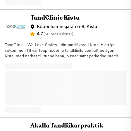
utförs med fokus på dig som patient och vi anpassar
behandlingen efter just din målbild.. Vår klinik Vi har en mycket
modern klinik i helt nya lokaler för att vi vill ge dig en trygg miljö
TandClinic Kista
och positiv känsla när du kommer till oss. Vi arbetar alltid med
patienten i fokus. Jobbet vi utför baseras på forskning och
Köpenhamnsgatan 6-8, Kista
vetenskap. På vår klinik används den allra senaste utrustningen
4.7
(56 recensioner)
för att din patientsäkerhet och din upplevelse hos oss ska bli så
behaglig som möjlig. Personalen Vi är ett tight team som har
TandClinic - We Love Smiles - din tandläkare i Kista! Hjärtligt
jobbat länge ihop på Global Tandvård i Vällingby, därmed vet vi
välkommen till vår toppmoderna tandklinik, centralt belägen i
hur vi på bästa sätt ska ta hand om våra patienter. Vi har en
Kista, med närhet till tunnelbana, bussar samt parkering precis
bred kompetens och med vår långa erfarenhet kan vi ta oss an
utanför kliniken och i Kista Galleria, Stockholm. Till oss är hela
de allra flesta tandsjukdomar och andra problem med
familjen välkommen! Vi på TandClinic i Kista
munhälsan. Vi anpassar behandlingen efter just dina behov och
erbjuder:Allmäntandvård för både vuxna och barnKostnadsfri
dina önskemål. Vi är anslutna till Försäkringskassan vilket gör att
barntandvårdAkut tandvårdEstetisk
du kan använda ditt tandvårdsbidrag och högkostnadsskydd hos
tandvårdAmalgamsaneringImplantat Våra duktiga och
oss.Hos oss är alla patienter i alla åldrar välkomna! Global
välrekommerade tandläkare, tandhygienister och
Tandvård - Proffsig tandvård för hela familjen. Varmt
tandsköterskor ser till att behandla dig på ett personligt,
välkommen till oss!
professionellt och vänligt sätt i en lugn, trygg och stressfri miljö.
Vår ljusa och behagliga klinik är toppmodernt utrustad. Vi utför
alltifrån enkla undersökningar till specialisttandvård.
Implantatkirurgi Implantatkirurgin görs med marknadens bästa
implantat från Straumann som vi erbjuder till ett lågt pris. Du är
Akalla Tandläkarpraktik
välkommen på en kostnadsfri implantatkonsultation. Kliniken är