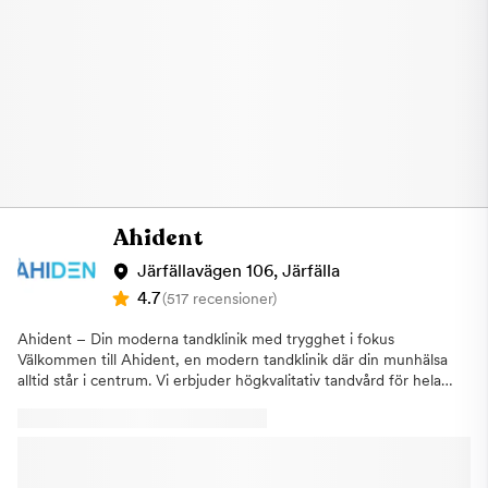
tandundersökning inklusive 4 röntgenbilder för endast 199 kr.
Välkommen till oss, vi ser fram emot att behandla dig!
Ahident
Järfällavägen 106, Järfälla
4.7
(517 recensioner)
Ahident – Din moderna tandklinik med trygghet i fokus
Välkommen till Ahident, en modern tandklinik där din munhälsa
alltid står i centrum. Vi erbjuder högkvalitativ tandvård för hela
familjen – med fokus på trygghet, tillgänglighet och långsiktiga
resultat.Vårt erfarna team av tandläkare, tandhygienister och
tandsköterskor använder den senaste tekniken för att ge dig en
trygg och smärtfri behandling, oavsett om du behöver en
rutinundersökning eller mer avancerad vård. Våra behandlingar