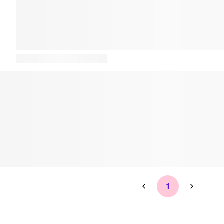
ungdomstandvårdRotfyllningar under mikroskopLagningarSkal fasa
anslutna till Försäkringskassan. Varmt välkommen till oss på Tandea B
den tandvård du förtjänar!
1