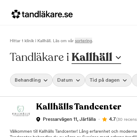
Hittar
1
klinik
i
Kallhäll
. Läs om vår
sortering
.
Tandläkare i
Kallhäll
Behandling
Datum
Tid på dagen
Akut tandvård
Morgon
Kallhälls Tandcenter
Vid värk, olyckor och akuta besvär
Före klockan 09
Rensa
Basundersökning
Förmiddag
Grundlig kontroll av tänder och tandkött
Klockan 09:00 - 
4.7
Pressarvägen 11, Järfälla
(30 recens
Hygienistbehandling
Eftermiddag
Professionell rengöring och puts
Klockan 12:00 - 1
Välkommen till Kallhälls Tandcenter! Lång erfarenhet och moderna 