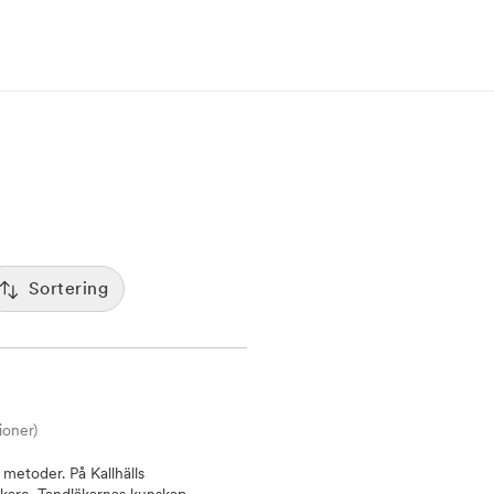
Sortering
Populäritet
:00
De mest bokade klinikerna visas först
Spara
Tid
12:00
Sorterar efter första lediga tid
ioner)
Pris
7:00
Kliniker med lägsta pris visas först
metoder. På Kallhälls