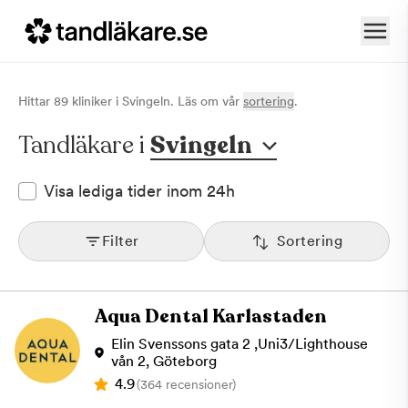
Hittar
89
klinik
er
i
Svingeln
. Läs om vår
sortering
.
Tandläkare i
Svingeln
Visa lediga tider inom 24h
Filter
Sortering
Aqua Dental Karlastaden
Elin Svenssons gata 2 ,Uni3/Lighthouse
vån 2, Göteborg
4.9
(364 recensioner)