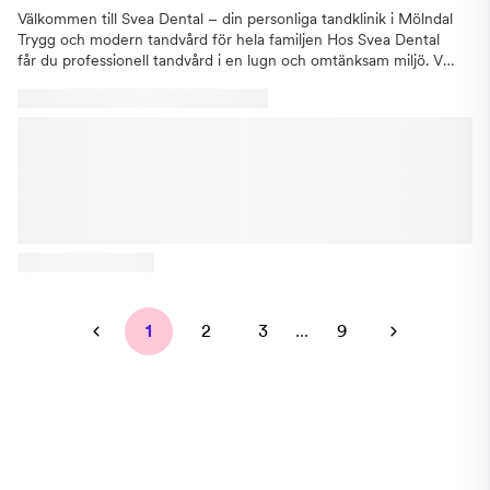
Välkommen till Svea Dental – din personliga tandklinik i Mölndal
Trygg och modern tandvård för hela familjen Hos Svea Dental
får du professionell tandvård i en lugn och omtänksam miljö. Vi
finns i hjärtat av Mölndal och erbjuder allt från förebyggande
kontroller till avancerade behandlingar som tandimplantat,
Invisalign och estetisk tandvård. Vi kombinerar gedigen
erfarenhet med den senaste tekniken – alltid med fokus på din
trygghet, komfort och långsiktiga munhälsa. Där omtanke
möter kompetens Vi vet att varje patient är unik. Därför lyssnar
vi alltid på dina behov och anpassar behandlingen därefter. Vårt
engagerade team av tandläkare och tandsköterskor arbetar
tillsammans för att du ska känna dig sedd, förstådd och väl
omhändertagen – oavsett om du kommer på en vanlig
undersökning eller behöver akut hjälp. Din tandhälsa – vår
prioritet Vi tror på förebyggande vård som grund för ett friskt
1
2
3
...
9
leende. Genom regelbundna kontroller, tydlig rådgivning och
individuell uppföljning hjälper vi dig att behålla en god munhälsa
livet ut. Välkommen att boka din tid hos Svea Dental – din
tandläkare i Mölndal. Tillsammans skapar vi förutsättningar för
ett friskt och vackert leende.