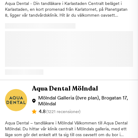
Aqua Dental - Din tandläkare i Karlastaden Centralt beläget i
Karlastaden, en kort promenad från Karlatornet, på Planetgatan
8, ligger vår tandvårdsklinik. Hit är du välkommen oavsett
tandvårdsrelaterade problem. Vi har ett brett utbud av
behandlingar och erbjuder professionell tandvård av högsta
kvalitet. Vi på Aqua Dental arbetar efter målsättningen att göra
tandvården mer tillgänglig och på så sätt få fler att besöka
tandläkaren regelbundet. Därför tycker vi att det ska vara
enkelt att gå till tandläkaren. Med hjälp av passion, tillgänglighet
och kvalitet vill vi erbjuda dig som patient Sveriges tryggaste,
men också bästa, tandvård. På kliniken i Karlastaden har vi ett
brett tandvårdsutbud. Vi erbjuder allmäntandvård,
förebyggande åtgärder, estetiska behandlingar och viss
specialisttandvård. Dessutom har vi tider avsatta för att hjälpa
patienter som drabbats av akuta besvär. Vi på kliniken i
Aqua Dental Mölndal
Karlastaden har tillgång till Aqua Dentals omfattande
specialistkunskap och kommer därför kunna hjälpa dig oavsett
Mölndal Galleria (övre plan), Brogatan 17,
tandvårdsbehov, utan långa väntetider och externa remisser.
Mölndal
Här kombinerar vi välbeprövade metoder med våra tandläkares
4.8
(1221 recensioner)
erfarenhet och kunskap tillsammans med den senaste tekniken
för att kunna erbjuda dig den bästa möjliga tandvården. Vi
Aqua Dental – tandläkare i Mölndal Välkommen till Aqua Dental
arbetar exempelvis nästintill enbart med digitala avtryck och
Mölndal. Du hittar vår klinik centralt i Mölndals galleria, med ett
skanning, något som är bra både för oss som vårdgivare och för
läge som gör det enkelt att ta sig till oss oavsett om du bor i
dig som patient. Kliniken i Karlastaden är framtagen i enlighet