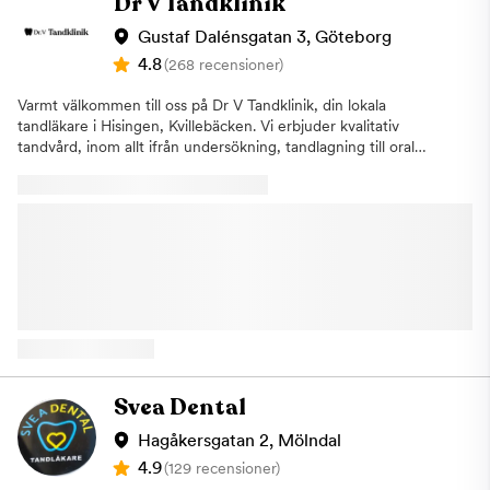
Dr V Tandklinik
behandlingsmetoder och ett varsamt arbetssätt skapar vi
hållbara resultat – alltid med omtanke och noggrannhet. Känner
Gustaf Dalénsgatan 3, Göteborg
du oro inför tandläkarbesöket?Du är inte ensam. Många känner
4.8
(268 recensioner)
oro eller rädsla inför tandvård, och det tar vi på största allvar.
Hos oss möts du av lugn, förståelse och tålamod. Vi tar oss tid
Varmt välkommen till oss på Dr V Tandklinik, din lokala
att lyssna på dig och anpassar behandlingen helt efter dina
tandläkare i Hisingen, Kvillebäcken. Vi erbjuder kvalitativ
behov och din takt.Vill du börja med att bara träffas och prata?
tandvård, inom allt ifrån undersökning, tandlagning till oral
Boka gärna en konsultation så lär vi känna varandra i lugn och
kirurgi och implantat. Vi är även nischade på estetisk tandvård
ro. Tillsammans skapar vi en trygg och stegvis plan som känns
och skönhetsinjektioner med fillers och botulinumtoxin typ A. Vi
rätt för dig. Flexibla betalningsmöjligheterFör att göra tandvård
talar även flytande Svenska, Engelska, Bosniska, Turkiska,
mer tillgänglig samarbetar vi med Resurs Bank, Svea Bank och
Kurdiska, Arabiska, Serbokroatiska för er som önskar detta! Två
Medical finance. Det ger dig möjlighet att dela upp din
timmars kostnadsfri parkering finns utanför och vi ligger bredvid
betalning och välja en lösning som passar din ekonomi. Varmt
Swedbank Kvillebäcken.
välkommen till oss på Tuve Tandvård. Vi ligger på
Gunnestorpsvägen 109. Parkering finns utanför, och till oss går
17 bussen direkt (Kliniken ligger 10m från hållplatsen
Brunnehagen).
Svea Dental
Hagåkersgatan 2, Mölndal
4.9
(129 recensioner)