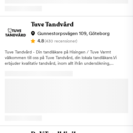
behandlingsplan som passar just dig. Materialgaranti och
modern utrustning, hög komfort och ett varmt bemötande.Vårt
försäkring Vi lämnar två års materialgaranti på kronor, broar och
mål är att du som patient ska känna dig trygg, informerad och
implantat för att du ska känna dig trygg i din tandvård.
väl omhändertagen från första kontakten till avslutad
Dessutom är vi anslutna till Försäkringskassan och följer deras
behandling. Vi tar oss tid att lyssna, förklara och hitta den
Tuve Tandvård
ersättningsregler. Om du vill veta mer om ditt ekonomiska
behandling som passar just dina behov.Vi erbjuder bland annat:•
tandvårdsstöd kan du titta på Privattandläkarna. Vid behov
Akut tandvård• Allmän tandvård• Undersökning• Lagning•
Gunnestorpsvägen 109, Göteborg
ordnar vi även räntefria tandvårdslån. Besök Min Tandläkare i
Tandutdragning• Rotfyllning• Tandlagning• Tandblekning•
4.8
(430 recensioner)
Göteborg, Hisingen, för en komplett tandvård!
Porslinskronor• Porslinsfasader• Tandreglering• Tandimplantat•
Visdomstandskirurgi• ImplantatkirurgiVi hjälper även patienter
Tuve Tandvård - Din tandläkare på Hisingen / Tuve Varmt
med tandvårdsrädsla och gör vårt bästa för att skapa en lugn,
välkommen till oss på Tuve Tandvård, din lokala tandläkare.Vi
tydlig och trygg upplevelse vid varje besök. Vid akuta besvär
erbjuder kvalitativ tandvård, inom allt ifrån undersökning,
försöker vi erbjuda snabb hjälp och tid så snart som möjligt.Hos
tandlagning till oral kirurgi och implantat.Vi är även nischade på
Diva Tandklinik är alla leenden välkomna. Boka din tid online
estetisk tandvård.Vi talar även flytande Svenska, Turkiska,
eller kontakta oss om du har frågor inför ditt besök.
Kurdiska, Arabiska och även Litauiska för er som önskar detta!
Vår klinik i Tuve erbjuder bland
annat:AkuttiderAkuttandvårdLagningarRotfyllningTandregleringKirurg
- implantat mmTandimplantatTandblekning Vi tar hand om ditt
leende – och om digHos oss står du alltid i centrum. Vår största
önskan är att du ska känna dig trygg, sedd och väl
omhändertagen – från första kontakten till avslutad behandling.
Vi är ett engagerat team med bred kompetens och lång
erfarenhet inom tandvård, och vi brinner för att ge varje patient
den omsorg och kvalitet vi själva skulle önska. Med moderna