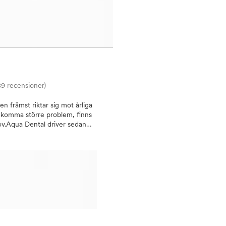
89 recensioner)
 främst riktar sig mot årliga
ekomma större problem, finns
ov.Aqua Dental driver sedan
ndläkare i Vasastan hittar du
 främsta specialister inom t ex
vård och tandlossning. Här kan
möte för att få svar på dina
atienter i Vasastan
bra munhälsa är det viktigt
s ligger på kvalitet oavsett
ehandlingar, allt från en vanlig
personal med lång erfarenhet
rmerar oss om återbud minst 24