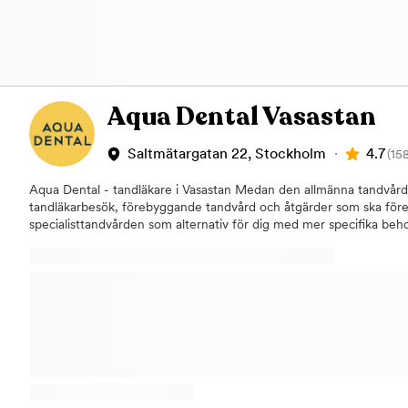
Aqua Dental Vasastan
4.7
Saltmätargatan 22, Stockholm
(15
Aqua Dental - tandläkare i Vasastan Medan den allmänna tandvården
tandläkarbesök, förebyggande tandvård och åtgärder som ska för
specialisttandvården som alternativ för dig med mer specifika beh
augusti 2019 en pålitlig specialistverksamhet. När du behöver en ta
vår klinik på Saltmätargatan 22. Här får du träffa några av Sveriges
rotfyllningar, tandimplantat, tandställning, proteser, estetisk tand
du boka konsultationer inom våra specialistområden som ett första 
frågor om våra olika typer av behandlingar. Vi erbjuder även våra p
allmäntandvård. För att undvika större problem och säkerställa en 
med regelbundna besök hos tandläkare och tandhygienist. Vårt foku
vad för typ av tandvård som våra patienter är i behov av. Samtliga b
undersökning till de större behandlingarna, utförs av vår duktiga 
och med hjälp av ny modern teknik. Om du uteblir eller inte info