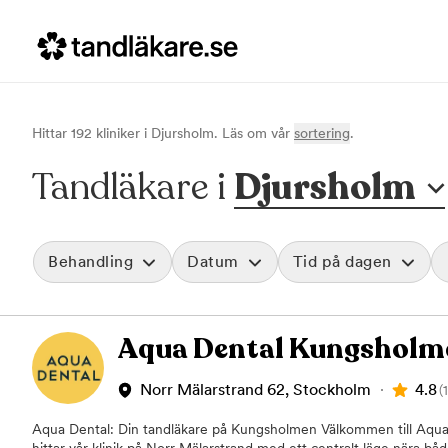
Hittar
192
klinik
er
i
Djursholm
. Läs om vår
sortering
.
Tandläkare i
Djursholm
Behandling
Datum
Tid på dagen
Akut tandvård
Morgon
Aqua Dental Kungsholm
Vid värk, olyckor och akuta besvär
Före klockan 09
Rensa
Basundersökning
Förmiddag
Grundlig kontroll av tänder och tandkött
Klockan 09:00 - 
4.8
Norr Mälarstrand 62, Stockholm
(
Hygienistbehandling
Eftermiddag
Professionell rengöring och puts
Klockan 12:00 - 1
Aqua Dental: Din tandläkare på Kungsholmen Välkommen till Aqu