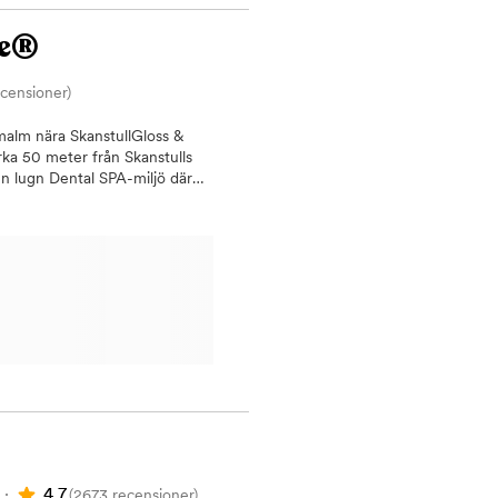
ande taxa. Detta för att vi i
 annan som är i akut behov av
re®
ecensioner)
malm nära SkanstullGloss &
rka 50 meter från Skanstulls
en lugn Dental SPA-miljö där
trum.Hos oss kan du boka både
behandling och AirFlow till
, bettrehabilitering och second
å Södermalm – lättillgängligt
– många patienter lyfter
ntal SPA-miljö – avslappnande
 vill känna dig tryggare i
oramaröntgen, 3D-skanning och
yggande tandvård, akut
 skalfasader, tandblekning och
ng, Smile Design,
bättra leendet på ett
behandling vid tandförlust,
v.· Försäkringskassan och
4.7
(2673 recensioner)
rdsstödet och hjälper dig att