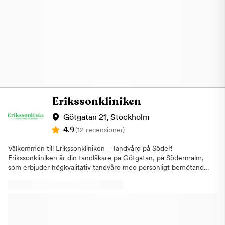
som inte besökt oss tidigare. Observera våra
avbokningsreglerAv- eller ombokning skall ske minst 24 timmar
innan bokad tid, annars utgår debitering per faktura med
kreditkoll. Påminnelse per SMS är en extra service som inte
alltid fungerar, vänligen notera tiden i egen kalender. Varmt
välkommen till vår tandmottagning på Kungsgatan 29 i
Stockholm!
Erikssonkliniken
Götgatan 21, Stockholm
4.9
(12 recensioner)
Välkommen till Erikssonkliniken - Tandvård på Söder!
Erikssonkliniken är din tandläkare på Götgatan, på Södermalm,
som erbjuder högkvalitativ tandvård med personligt bemötande
och modern teknik. Vi har stolt erbjudit tandvård till våra
patienter sedan 1970-talet. Vi har designat vår klinik med en
varm och välkomnande atmosfär, med flera behandlingsrum
och ett rymligt väntrum som garanterar en bekväm upplevelse.
Vi erbjuder bland annat följande behandlingar:Allmän tandvård:
Regelbundna kontroller, tandrengöring, fyllningar,