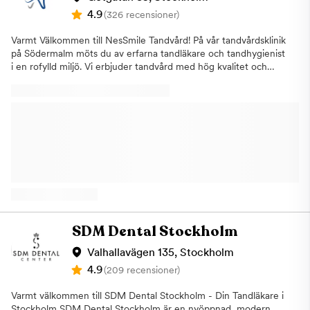
patientens trygga hand för estetiska behandlingar. Vi utför alltid
4.9
(326 recensioner)
behandlingar med hög patientsäkerhet och ser till att patienten
får en så pass behaglig behandling som möjligt. Vi är anslutna till
Varmt Välkommen till NesSmile Tandvård! På vår tandvårdsklinik
Försäkringskassan vilket gör att du kan använda ditt
på Södermalm möts du av erfarna tandläkare och tandhygienist
tandvårdsbidrag och högkostnadsskydd hos oss. Vi kan erbjuda
i en rofylld miljö. Vi erbjuder tandvård med hög kvalitet och
delbetalning med Klarna och Resurs Bank. Hjärtligt välkommen
personligt bemötande, alltid med fokus på din munhälsa och
till Purakliniken på Roslagsgatan 42 i Stockholm - öga för trygg
trygghet. Vi förstår att ett tandläkarbesök kan väcka frågor och
estetisk tandvård!
ibland oro. Därför arbetar vi alltid för att skapa en lugn och
personlig upplevelse, där du som patient känner dig helt trygg.
Du får gott om tid att ställa frågor och känna dig delaktig i din
behandling. Vi lyssnar in dina behov och ger tydliga
rekommendationer utifrån din munhälsa. Vi erbjuder mer än
bara traditionella behandlingar. På Nessmile arbetar ett
engagerat team som värnar om kvalitet i varje möte. Vi arbetar
nära dig för att ta fram en personlig munvårdsplan som stärker
din munhälsa över tid. Våra behandlingar i mottagningen är
följande:Akut
SDM Dental Stockholm
tandvårdUndersökningarTandhygienistbehandlingarTandblekningAirfl
avlägsnar missfärgningar)LagningarRotbehandlingarKronor,
Valhallavägen 135, Stockholm
skallfasader, broar, proteserImplantatOperationer av svåra
4.9
(209 recensioner)
tanduttag, visdomständer. Behandling av problem med
implantat samt slemhinna förändringar Vår mottagning ligger i
Varmt välkommen till SDM Dental Stockholm - Din Tandläkare i
Skanstull, lätt tillgänglig med båda tunnelbana och buss. Här
Stockholm SDM Dental Stockholm är en nyöppnad, modern