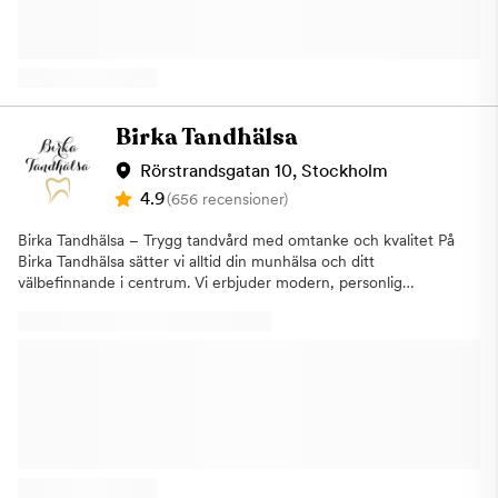
rotbehandlingar, akuttandvårdEstetisk tandvård: Tandblekning,
porslinsfasader/kronor och broar, tandimplantat,
tandregleringAkut tandvård: Snabb och effektiv behandling vid
akuta tandproblemBarn- och ungdomstandvård: Vi tar hand om
hela familjens tandhälsa Om oss Vårt team består av tre
omtänksamma tandläkare, tre professionella tandsköterskor och
Birka Tandhälsa
två passionerad tandhygienister. Genom vårt starka samarbete
med specialister inom olika områden, kan vi ge våra patienter
Rörstrandsgatan 10, Stockholm
heltäckande behandlingar för deras tandvårdsbehov. Vi är stolta
4.9
(656 recensioner)
över att ha hjälpt många människor att uppnå en stark och
hälsosam mun, och ser fram emot att få fortsätta vår tradition
Birka Tandhälsa – Trygg tandvård med omtanke och kvalitet På
av högkvalitativ tandvård på Erikssonkliniken. Välkommen att
Birka Tandhälsa sätter vi alltid din munhälsa och ditt
besöka oss och upplev vårt omtänksamma och professionella
välbefinnande i centrum. Vi erbjuder modern, personlig
team! Vårt mål är att göra varje patientbesök så bekvämt som
tandvård där hög kompetens möter genuin omtanke. Vårt mål
möjligt och att hjälpa dig att uppnå en stark och hälsosam mun.
är att skapa långsiktiga relationer med våra patienter –
Vi välkomnar nya patienter och ser fram emot att få ta hand om
baserade på förtroende, trygghet och tydlig kommunikation.
dina tandvårdsbehov på Södermalm.Välkommen till
Med den senaste tekniken och beprövade behandlingsmetoder
Erikssonkliniken - Tandvård på Söder! Erikssonkliniken är din
strävar vi efter att ge dig ett friskt och vackert leende som
tandläkare på Götgatan nära Slussen t-bana, Södermalm. Vi
håller livet ut. Vi anpassar behandlingen efter varje individs
erbjuder högkvalitativ tandvård med personligt bemötande och
behov och önskemål. Våra tjänster: Allmän- och förebyggande
modern teknik. Vi har erbjudit tandvård till våra patienter sedan
tandvårdEstetisk tandvård (blekning, skalfasader,
1970-talet. Vi har designat vår klinik med en lugn och
kompositbyggen)ImplantatbehandlingarTandhygienistbehandlingarAk
välkomnande atmosfär, med flera behandlingsrum och ett
tandvårdDigital röntgen och modern diagnostik Hos oss möts