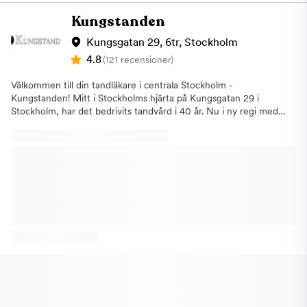
specialister inom samtliga områden. I dagsläget har vår klinik på
behov och ser till att patienten känner sig trygg i sin
Södermalm utökats till tre behandlingsrum. Boka en tid redan
Kungstanden
behandling. Vi tar emot för akuttandvård och undersökningar,
idag! Reimerskliniken – Din tandläkare i Stockholm, på
samt kostnadsfri tandvård för barn och ungdomar upp till 23 år.
Södermalm och Reimersholme
Kungsgatan 29, 6tr, Stockholm
Välkommen! Boka en tid hos oss, din tandläkare i Hjorthagen,
4.8
(121 recensioner)
Östermalm, på ​Artemisgatan 10 i Stockholm.
Välkommen till din tandläkare i centrala Stockholm -
Kungstanden! Mitt i Stockholms hjärta på Kungsgatan 29 i
Stockholm, har det bedrivits tandvård i 40 år. Nu i ny regi med
fokus på ett personligt bemötande, exceptionell kvalitet och
modern teknik. På Kungstanden vill vi att du ska känna dig väl
mottagen och vilja komma tillbaka flera gånger. Du får träffa
samma behandlare vid varje besök och har på det sättet
möjlighet att bygga upp en relation med ömsesidigt förtroende.
Vi har god erfarenhet av att arbeta med tandvårdsrädda
patienter och sätter alltid din trygghet först. Vi använder oss av
den senaste tekniken, som till exempel avancerad
lasertandvård, Digital Smile Design och digitala avtryck av
tänderna. Utöver en trygg allmäntandvård har vi även nisch-
och specialistkompetens inom:Parodontologi
(tandlossningssjukdomar)Ortodonti (tandreglering)Endodonti
(rotfyllningar)SömnapnéerKäkkirurgi *Avtalad patientavgift utgår
oavsett ATB. I samband med bokning godkänner patienten att
eventuella ATB utnyttjas. OBS! Gäller endast helt nya patienter