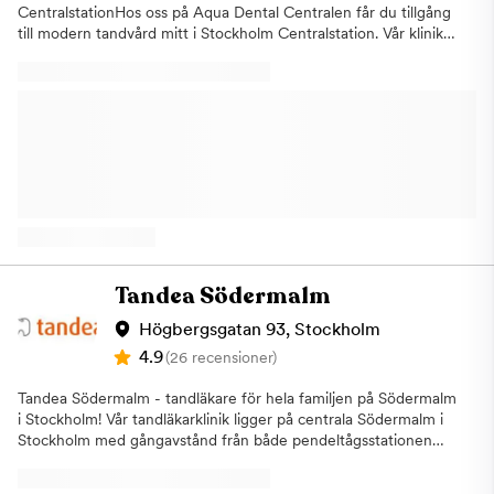
CentralstationHos oss på Aqua Dental Centralen får du tillgång
till modern tandvård mitt i Stockholm Centralstation. Vår klinik
är anpassad för dig som vill ha flexibel och lättillgänglig tandvård
i vardagen, oavsett om du pendlar, arbetar i närheten eller
befinner dig i city. Vi har öppet alla dagar året runt, vilket gör
det enkelt att hitta en tid som passar ditt schema. Du bokar
smidigt din tid online och behöver inte planera om din dag för
att hinna med ett tandläkarbesök. På vår klinik vid Centralen
erbjuder vi ett brett utbud av behandlingar. Vi hjälper dig med
allt från undersökningar och förebyggande tandvård till mer
avancerade behandlingar. Genom att kombinera vår erfarenhet
med modern teknik och effektiva metoder kan vi erbjuda
tandvård med hög kvalitet och precision.Vi lägger stor vikt vid
att du som patient ska känna dig trygg och avslappnad hos oss.
Tandea Södermalm
Många i vårt team har gedigen erfarenhet av att bemöta
patienter som känner oro inför tandläkarbesök, och vi anpassar
Högbergsgatan 93, Stockholm
alltid behandlingen efter dina behov och förutsättningar.Vår
4.9
(26 recensioner)
ambition är att göra tandvården mer tillgänglig och enkel att ta
del av. Därför har vi inte bara generösa öppettider utan
Tandea Södermalm - tandläkare för hela familjen på Södermalm
erbjuder även ett brett behandlingsutbud och flexibla
i Stockholm! Vår tandläkarklinik ligger på centrala Södermalm i
betalningslösningar. Hos oss kostar det lika mycket att gå till
Stockholm med gångavstånd från både pendeltågsstationen
tandläkaren oavsett dag i veckan.Genom att vi ses regelbundet
Stockholm Södra samt Mariatorgets tunnelbana. Vi är belägna i
kan vi tillsammans arbeta förebyggande och upptäcka
nyrenoverade lokaler och erbjuder en mängd olika
eventuella problem i ett tidigt skede. Det minskar risken för