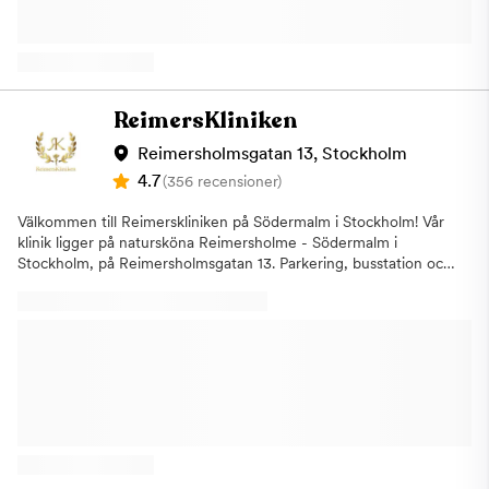
utbildning för all slags tandvård och har flera års
arbetserfarenhet. Behandlingar vi erbjuder På vår klinik, Tandea
Hjorthagen, Östermalm erbjuder vi all typ av tandvård. Allt från
undersökningar, lagningar och akut tandvård till tandimplantat
och estetiska behandlingar såsom tandblekning, porslinsfasader
samt osynliga tandställningar med mera. Hos oss får du
ReimersKliniken
personlig service och tandvård av hög kvalitet till bra priser.
Osynlig tandställning med ClearCorrect Det är inte ovanligt att
Reimersholmsgatan 13, Stockholm
du vill justera dina tänder men vill slippa ha räls. Då kan osynlig
4.7
(356 recensioner)
tandställning vara en bra lösning. Vi erbjuder våra patienter
osynlig tandställning med systemet ClearCorrect. Till skillnad
Välkommen till Reimerskliniken på Södermalm i Stockholm! Vår
från tradtionell räls är denna tandställning både bekvämare och
klinik ligger på natursköna Reimersholme - Södermalm i
billigare. Vi kommer presentera hur slutresultatet kommer att
Stockholm, på Reimersholmsgatan 13. Parkering, busstation och
bli innan vi påbörjar behandlingen. Skenorna är av plastmaterial
matvarubutik i närheten av kliniken. Vi arbetar med den
och är bekvämare, än vanlig räls, och gör mindre ont än vanlig
modernaste utrustningen och den senaste tekniken inom
tandställning. Inman Aligner Den andra metoden med osynlig
tandvård. ReimersKliniken på Södermalm
tandställning är med så kallad Inman Aligner. Till skillnad från
erbjuder:TandundersökningarFörebyggande
ClearCorrect kan man med denna bara korrigera enklare
tandvårdBehandling mot
bettfel. Tandställningen är som en enkel avtagbar tandställning
tandlossningAkutbehandlingTandblekningAvancerade estetiska
för att korrigera enklare trångställda och snedställda tänder
behandlingar Om kliniken Kliniken grundades 1982 av
kontrollerat och säkert. Tandvårdsrädsla Om du har
Tandläkare Carl-Gustaf Gyllencreutz och togs över av nya
tandvårdsrädsla får du gärna uppge detta vid din bokning så
ägare (Marc Rieke, Lars Ekdahl och Farbod Javad) hösten 2021.
avsätter din tandläkare lite extra tid under ditt besök och ser vi
Vi utför det mesta inom tandvård samt har nära samarbete med
till att du känner dig lugn. Vi lyssnar på alla våra patienters