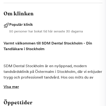
Om klinken
Populär klinik
50 personer har bokat tid här senaste 30 dagarna
Varmt välkommen till SDM Dental Stockholm - Din
Tandläkare i Stockholm
SDM Dental Stockholm är en nyöppnad, modern
tandvårdsklinik på Östermalm i Stockholm, där vi erbjuder
trygg och professionell tandvård. Hos oss möts du av
erfarna tandläkare, personlig service och den senaste
Visa mer
tekniken inom modern tandvård.
Vi erbjuder ett brett utbud av behandlingar, inklusive
Öppettider
allmäntandvård, förebyggande tandvård, estetisk tandvård