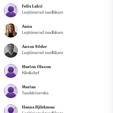
och nöjd hos oss.
Felix Lahti
Legitimerad tandläkare
Välj SDM Dental Stockholm när du söker professionell
och modern tandvård i Stockholm.
Anna
Legitimerad tandläkare
Anton Söder
Legitimerad tandläkare
Marion Olsson
Klinikchef
Marian
Tandsköterska
Hanna Björkman