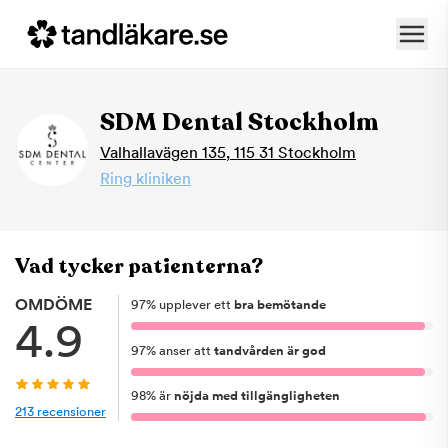
SDM Dental Stockholm
Valhallavägen 135
,
115 31
Stockholm
Ring kliniken
Vad tycker patienterna?
OMDÖME
97
%
upplever ett
bra bemötande
4.9
97
%
anser att
tandvården är god
98
%
är
nöjda med tillgängligheten
213
recensioner